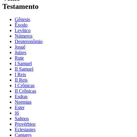
Testamento
Gênesis
Êxodo
Levítico
Números
Deuteronômio
Josué
Juízes
Rute
I Samuel
II Samuel
I Reis
II Reis
I Crônicas
II Crônicas
Esdras
Neemias
Ester
Jó
Salmos
Provérbios
Eclesiastes
Cantares