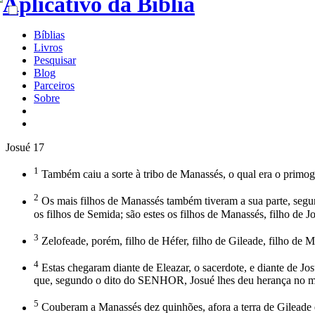
Bíblias
Livros
Pesquisar
Blog
Parceiros
Sobre
Josué 17
1
Também caiu a sorte à tribo de Manassés, o qual era o primog
2
Os mais filhos de Manassés também tiveram a sua parte, segundo 
os filhos de Semida; são estes os filhos de Manassés, filho de J
3
Zelofeade, porém, filho de Héfer, filho de Gileade, filho de M
4
Estas chegaram diante de Eleazar, o sacerdote, e diante de J
que, segundo o dito do SENHOR, Josué lhes deu herança no me
5
Couberam a Manassés dez quinhões, afora a terra de Gileade 