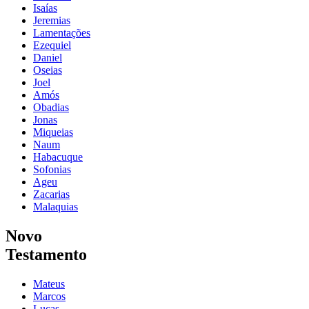
Isaías
Jeremias
Lamentações
Ezequiel
Daniel
Oseias
Joel
Amós
Obadias
Jonas
Miqueias
Naum
Habacuque
Sofonias
Ageu
Zacarias
Malaquias
Novo
Testamento
Mateus
Marcos
Lucas