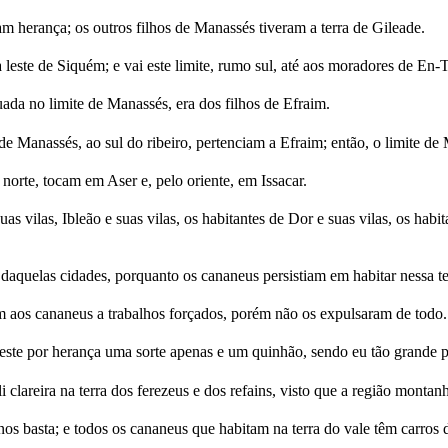
am herança; os outros filhos de Manassés tiveram a terra de Gileade.
 leste de Siquém; e vai este limite, rumo sul, até aos moradores de En-
ada no limite de Manassés, era dos filhos de Efraim.
 de Manassés, ao sul do ribeiro, pertenciam a Efraim; então, o limite de
 norte, tocam em Aser e, pelo oriente, em Issacar.
 vilas, Ibleão e suas vilas, os habitantes de Dor e suas vilas, os habit
daquelas cidades, porquanto os cananeus persistiam em habitar nessa te
ram aos cananeus a trabalhos forçados, porém não os expulsaram de todo.
 deste por herança uma sorte apenas e um quinhão, sendo eu tão gran
clareira na terra dos ferezeus e dos refains, visto que a região montanh
os basta; e todos os cananeus que habitam na terra do vale têm carros d