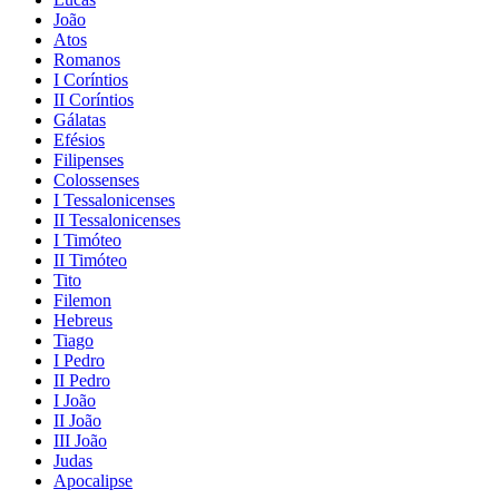
João
Atos
Romanos
I Coríntios
II Coríntios
Gálatas
Efésios
Filipenses
Colossenses
I Tessalonicenses
II Tessalonicenses
I Timóteo
II Timóteo
Tito
Filemon
Hebreus
Tiago
I Pedro
II Pedro
I João
II João
III João
Judas
Apocalipse