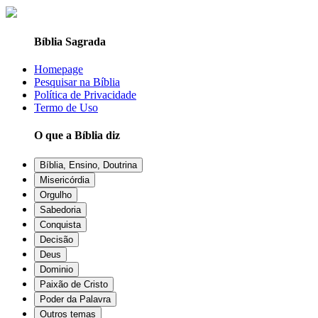
Bíblia Sagrada
Homepage
Pesquisar na Bíblia
Política de Privacidade
Termo de Uso
O que a Bíblia diz
Bíblia, Ensino, Doutrina
Misericórdia
Orgulho
Sabedoria
Conquista
Decisão
Deus
Dominio
Paixão de Cristo
Poder da Palavra
Outros temas