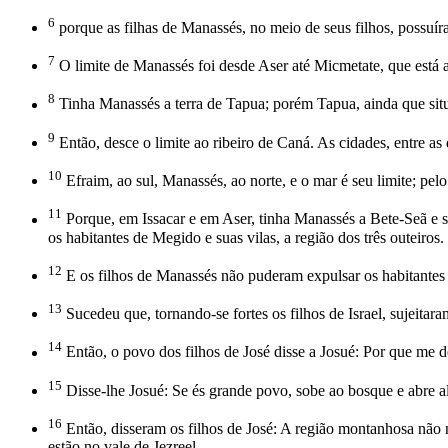
6
porque as filhas de Manassés, no meio de seus filhos, possuír
7
O limite de Manassés foi desde Aser até Micmetate, que está a
8
Tinha Manassés a terra de Tapua; porém Tapua, ainda que situ
9
Então, desce o limite ao ribeiro de Caná. As cidades, entre as
10
Efraim, ao sul, Manassés, ao norte, e o mar é seu limite; pelo
11
Porque, em Issacar e em Aser, tinha Manassés a Bete-Seã e suas
os habitantes de Megido e suas vilas, a região dos três outeiros.
12
E os filhos de Manassés não puderam expulsar os habitantes 
13
Sucedeu que, tornando-se fortes os filhos de Israel, sujeita
14
Então, o povo dos filhos de José disse a Josué: Por que me
15
Disse-lhe Josué: Se és grande povo, sobe ao bosque e abre ali 
16
Então, disseram os filhos de José: A região montanhosa não n
estão no vale de Jezreel.