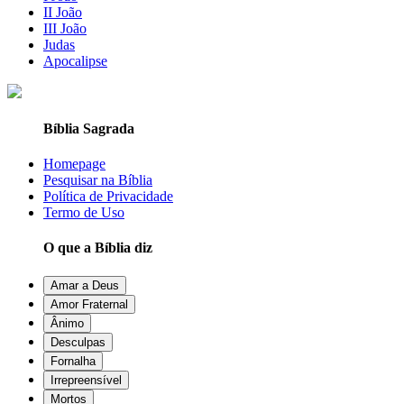
II João
III João
Judas
Apocalipse
Bíblia Sagrada
Homepage
Pesquisar na Bíblia
Política de Privacidade
Termo de Uso
O que a Bíblia diz
Amar a Deus
Amor Fraternal
Ânimo
Desculpas
Fornalha
Irrepreensível
Mortos