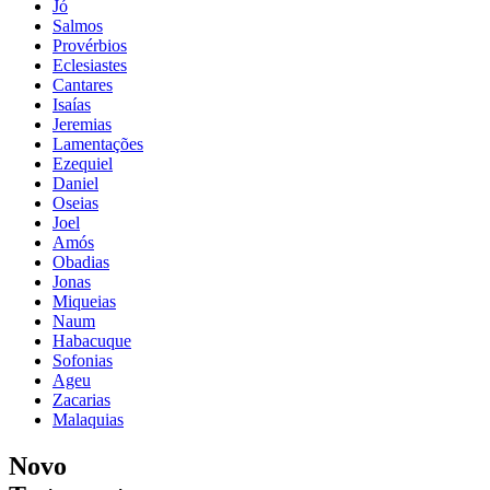
Jó
Salmos
Provérbios
Eclesiastes
Cantares
Isaías
Jeremias
Lamentações
Ezequiel
Daniel
Oseias
Joel
Amós
Obadias
Jonas
Miqueias
Naum
Habacuque
Sofonias
Ageu
Zacarias
Malaquias
Novo