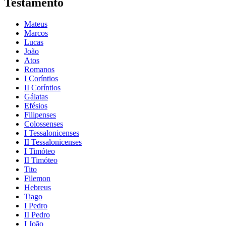
Testamento
Mateus
Marcos
Lucas
João
Atos
Romanos
I Coríntios
II Coríntios
Gálatas
Efésios
Filipenses
Colossenses
I Tessalonicenses
II Tessalonicenses
I Timóteo
II Timóteo
Tito
Filemon
Hebreus
Tiago
I Pedro
II Pedro
I João