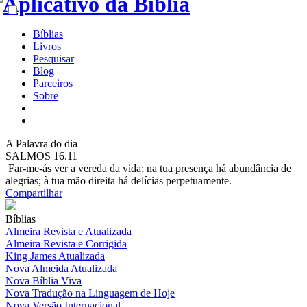
Bíblias
Livros
Pesquisar
Blog
Parceiros
Sobre
A
Palavra do dia
SALMOS 16.11
Far-me-ás ver a vereda da vida; na tua presença há abundância de
alegrias; à tua mão direita há delícias perpetuamente.
Compartilhar
Bíblias
Almeira Revista e Atualizada
Almeira Revista e Corrigida
King James Atualizada
Nova Almeida Atualizada
Nova Bíblia Viva
Nova Tradução na Linguagem de Hoje
Nova Versão Internacional