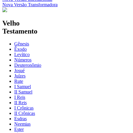
Nova Versão Transformadora
Velho
Testamento
Gênesis
Êxodo
Levítico
Números
Deuteronômio
Josué
Juízes
Rute
I Samuel
II Samuel
I Reis
II Reis
I Crônicas
II Crônicas
Esdras
Neemias
Ester