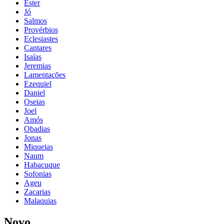
Ester
Jó
Salmos
Provérbios
Eclesiastes
Cantares
Isaías
Jeremias
Lamentações
Ezequiel
Daniel
Oseias
Joel
Amós
Obadias
Jonas
Miqueias
Naum
Habacuque
Sofonias
Ageu
Zacarias
Malaquias
Novo