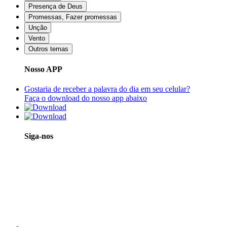
Presença de Deus
Promessas, Fazer promessas
Unção
Vento
Outros temas
Nosso APP
Gostaria de receber a palavra do dia em seu celular?
Faça o download do nosso app abaixo
Siga-nos