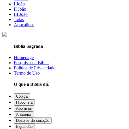
I João
II João
III João
Judas
Apocalipse
Bíblia Sagrada
Homepage
Pesquisar na Bíblia
Política de Privacidade
Termo de Uso
O que a Bíblia diz
Cobiça
Hipocrisia
Abominar
Anátema
Desejos do coração
Ingratidão