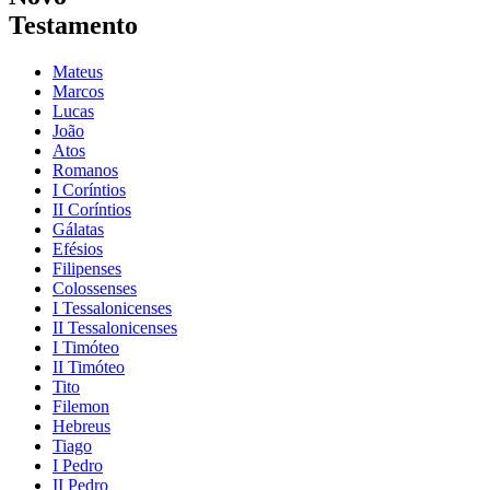
Testamento
Mateus
Marcos
Lucas
João
Atos
Romanos
I Coríntios
II Coríntios
Gálatas
Efésios
Filipenses
Colossenses
I Tessalonicenses
II Tessalonicenses
I Timóteo
II Timóteo
Tito
Filemon
Hebreus
Tiago
I Pedro
II Pedro