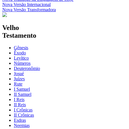
Nova Versão Internacional
Nova Versão Transformadora
Velho
Testamento
Gênesis
Êxodo
Levítico
Números
Deuteronômio
Josué
Juízes
Rute
I Samuel
II Samuel
I Reis
II Reis
I Crônicas
II Crônicas
Esdras
Neemias