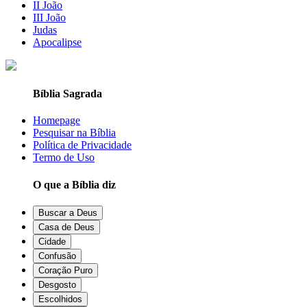
II João
III João
Judas
Apocalipse
Bíblia Sagrada
Homepage
Pesquisar na Bíblia
Política de Privacidade
Termo de Uso
O que a Bíblia diz
Buscar a Deus
Casa de Deus
Cidade
Confusão
Coração Puro
Desgosto
Escolhidos