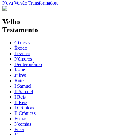
Nova Versão Transformadora
Velho
Testamento
Gênesis
Êxodo
Levítico
Números
Deuteronômio
Josué
Juízes
Rute
I Samuel
II Samuel
I Reis
II Reis
I Crônicas
II Crônicas
Esdras
Neemias
Ester
Jó