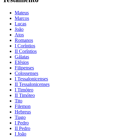
Mateus
Marcos
Lucas
João
Atos
Romanos
I Coríntios
II Coríntios
Gálatas
Efésios
Filipenses
Colossenses
I Tessalonicenses
II Tessalonicenses
I Timóteo
II Timóteo
Tito
Filemon
Hebreus
Tiago
I Pedro
II Pedro
I João