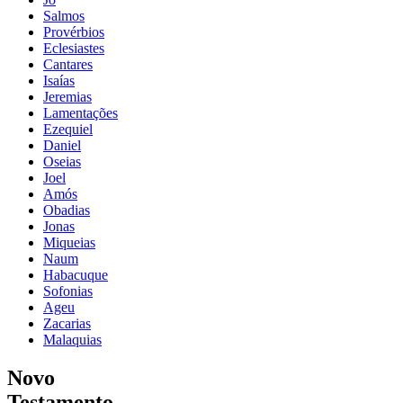
Salmos
Provérbios
Eclesiastes
Cantares
Isaías
Jeremias
Lamentações
Ezequiel
Daniel
Oseias
Joel
Amós
Obadias
Jonas
Miqueias
Naum
Habacuque
Sofonias
Ageu
Zacarias
Malaquias
Novo
Testamento