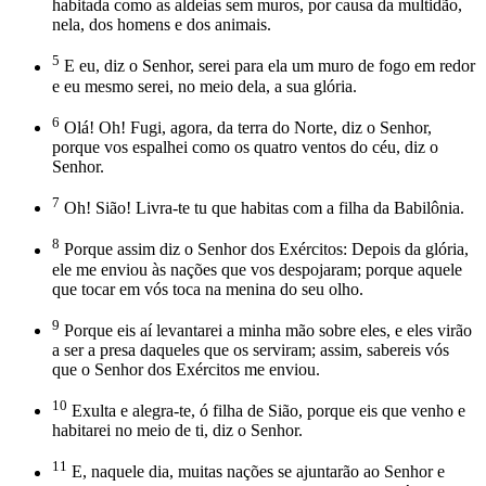
habitada como as aldeias sem muros, por causa da multidão,
nela, dos homens e dos animais.
5
E eu, diz o Senhor, serei para ela um muro de fogo em redor
e eu mesmo serei, no meio dela, a sua glória.
6
Olá! Oh! Fugi, agora, da terra do Norte, diz o Senhor,
porque vos espalhei como os quatro ventos do céu, diz o
Senhor.
7
Oh! Sião! Livra-te tu que habitas com a filha da Babilônia.
8
Porque assim diz o Senhor dos Exércitos: Depois da glória,
ele me enviou às nações que vos despojaram; porque aquele
que tocar em vós toca na menina do seu olho.
9
Porque eis aí levantarei a minha mão sobre eles, e eles virão
a ser a presa daqueles que os serviram; assim, sabereis vós
que o Senhor dos Exércitos me enviou.
10
Exulta e alegra-te, ó filha de Sião, porque eis que venho e
habitarei no meio de ti, diz o Senhor.
11
E, naquele dia, muitas nações se ajuntarão ao Senhor e