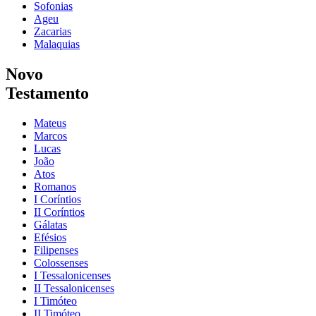
Sofonias
Ageu
Zacarias
Malaquias
Novo
Testamento
Mateus
Marcos
Lucas
João
Atos
Romanos
I Coríntios
II Coríntios
Gálatas
Efésios
Filipenses
Colossenses
I Tessalonicenses
II Tessalonicenses
I Timóteo
II Timóteo