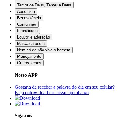
Temor de Deus, Temer a Deus
Apostasia
Benevolência
Comunhão
Imoralidade
Louvor e adoração
Marca da besta
Nem só de pão vive o homem
Planejamento
Outros temas
Nosso APP
Gostaria de receber a palavra do dia em seu celular?
Faça o download do nosso app abaixo
Siga-nos