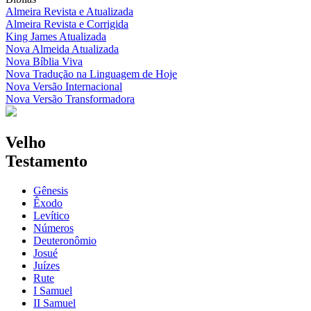
Almeira Revista e Atualizada
Almeira Revista e Corrigida
King James Atualizada
Nova Almeida Atualizada
Nova Bíblia Viva
Nova Tradução na Linguagem de Hoje
Nova Versão Internacional
Nova Versão Transformadora
Velho
Testamento
Gênesis
Êxodo
Levítico
Números
Deuteronômio
Josué
Juízes
Rute
I Samuel
II Samuel