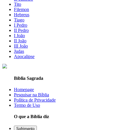
Tito
Filemon
Hebreus
Tiago
I Pedro
II Pedro
I João
II João
III João
Judas
Apocalipse
Bíblia Sagrada
Homepage
Pesquisar na Bíblia
Política de Privacidade
Termo de Uso
O que a Bíblia diz
Sofrimento