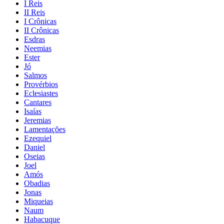
I Reis
II Reis
I Crônicas
II Crônicas
Esdras
Neemias
Ester
Jó
Salmos
Provérbios
Eclesiastes
Cantares
Isaías
Jeremias
Lamentações
Ezequiel
Daniel
Oseias
Joel
Amós
Obadias
Jonas
Miqueias
Naum
Habacuque