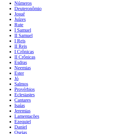
Números
Deuteronômio
Josué
Juízes
Rute
I Samuel
II Samuel
I Reis
II Reis
I Crônicas
II Crônicas
Esdras
Neemias
Ester
Jó
Salmos
Provérbios
Eclesiastes
Cantares
Isaías
Jeremias
Lamentações
Ezequiel
Daniel
Oseias