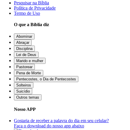
Pesquisar na Bíblia
Política de Privacidade
Termo de Uso
O que a Bíblia diz
Abominar
Abraçar
Disciplina
Lei de Deus
Marido e mulher
Pastorear
Pena de Morte
Pentecostes, o Dia de Pentecostes
Solteiros
Suicídio
Outros temas
Nosso APP
Gostaria de receber a palavra do dia em seu celular?
Faça o download do nosso app abaixo