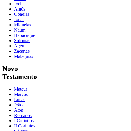
Joel
Amós
Obadias
Jonas
Miqueias
Naum
Habacuque
Sofonias
Ageu
Zacarias
Malaquias
Novo
Testamento
Mateus
Marcos
Lucas
João
Atos
Romanos
I Coríntios
II Coríntios