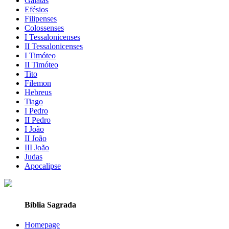
Gálatas
Efésios
Filipenses
Colossenses
I Tessalonicenses
II Tessalonicenses
I Timóteo
II Timóteo
Tito
Filemon
Hebreus
Tiago
I Pedro
II Pedro
I João
II João
III João
Judas
Apocalipse
Bíblia Sagrada
Homepage