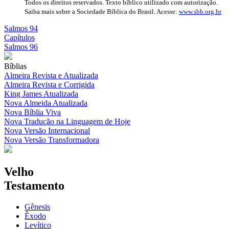
Todos os direitos reservados. Texto bíblico utilizado com autorização.
Saiba mais sobre a Sociedade Bíblica do Brasil. Acesse:
www.sbb.org.br
Salmos 94
Capítulos
Salmos 96
Bíblias
Almeira Revista e Atualizada
Almeira Revista e Corrigida
King James Atualizada
Nova Almeida Atualizada
Nova Bíblia Viva
Nova Tradução na Linguagem de Hoje
Nova Versão Internacional
Nova Versão Transformadora
Velho
Testamento
Gênesis
Êxodo
Levítico