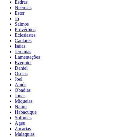
Esdras
Neemias
Ester
Jó
Salmos
Provérbios
Eclesiastes
Cantares
Isaías
Jeremias
Lamentações
Ezequiel
Daniel
Oseias
Joel
Amós
Obadias
Jonas
Miqueias
Naum
Habacuque
Sofonias
Ageu
Zacarias
Malaquias