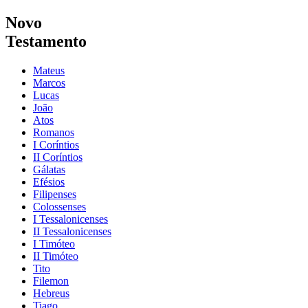
Novo
Testamento
Mateus
Marcos
Lucas
João
Atos
Romanos
I Coríntios
II Coríntios
Gálatas
Efésios
Filipenses
Colossenses
I Tessalonicenses
II Tessalonicenses
I Timóteo
II Timóteo
Tito
Filemon
Hebreus
Tiago