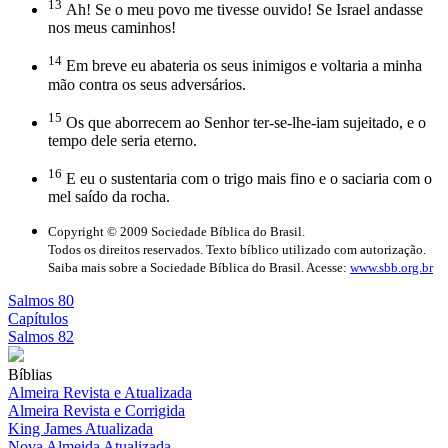
13
Ah! Se o meu povo me tivesse ouvido! Se Israel andasse
nos meus caminhos!
14
Em breve eu abateria os seus inimigos e voltaria a minha
mão contra os seus adversários.
15
Os que aborrecem ao Senhor ter-se-lhe-iam sujeitado, e o
tempo dele seria eterno.
16
E eu o sustentaria com o trigo mais fino e o saciaria com o
mel saído da rocha.
Copyright © 2009 Sociedade Bíblica do Brasil.
Todos os direitos reservados. Texto bíblico utilizado com autorização.
Saiba mais sobre a Sociedade Bíblica do Brasil. Acesse:
www.sbb.org.br
Salmos 80
Capítulos
Salmos 82
Bíblias
Almeira Revista e Atualizada
Almeira Revista e Corrigida
King James Atualizada
Nova Almeida Atualizada