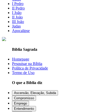
I Pedro
II Pedro
I João
II João
III João
Judas
Apocalipse
Bíblia Sagrada
Homepage
Pesquisar na Bíblia
Política de Privacidade
Termo de Uso
O que a Bíblia diz
Ascensão, Elevação, Subida
Compromisso
Emprego
Entendimento