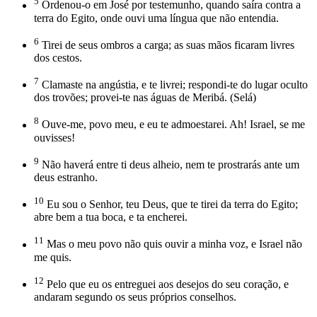
5
Ordenou-o em José por testemunho, quando saíra contra a
terra do Egito, onde ouvi uma língua que não entendia.
6
Tirei de seus ombros a carga; as suas mãos ficaram livres
dos cestos.
7
Clamaste na angústia, e te livrei; respondi-te do lugar oculto
dos trovões; provei-te nas águas de Meribá. (Selá)
8
Ouve-me, povo meu, e eu te admoestarei. Ah! Israel, se me
ouvisses!
9
Não haverá entre ti deus alheio, nem te prostrarás ante um
deus estranho.
10
Eu sou o Senhor, teu Deus, que te tirei da terra do Egito;
abre bem a tua boca, e ta encherei.
11
Mas o meu povo não quis ouvir a minha voz, e Israel não
me quis.
12
Pelo que eu os entreguei aos desejos do seu coração, e
andaram segundo os seus próprios conselhos.