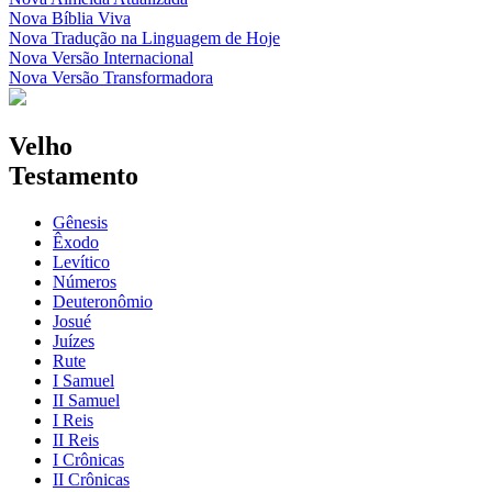
Nova Bíblia Viva
Nova Tradução na Linguagem de Hoje
Nova Versão Internacional
Nova Versão Transformadora
Velho
Testamento
Gênesis
Êxodo
Levítico
Números
Deuteronômio
Josué
Juízes
Rute
I Samuel
II Samuel
I Reis
II Reis
I Crônicas
II Crônicas