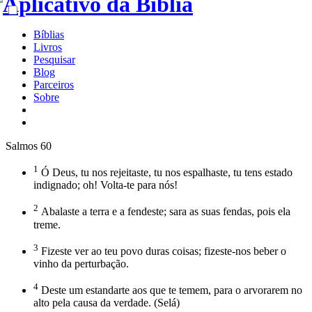
Bíblias
Livros
Pesquisar
Blog
Parceiros
Sobre
Salmos 60
1
Ó Deus, tu nos rejeitaste, tu nos espalhaste, tu tens estado
indignado; oh! Volta-te para nós!
2
Abalaste a terra e a fendeste; sara as suas fendas, pois ela
treme.
3
Fizeste ver ao teu povo duras coisas; fizeste-nos beber o
vinho da perturbação.
4
Deste um estandarte aos que te temem, para o arvorarem no
alto pela causa da verdade. (Selá)