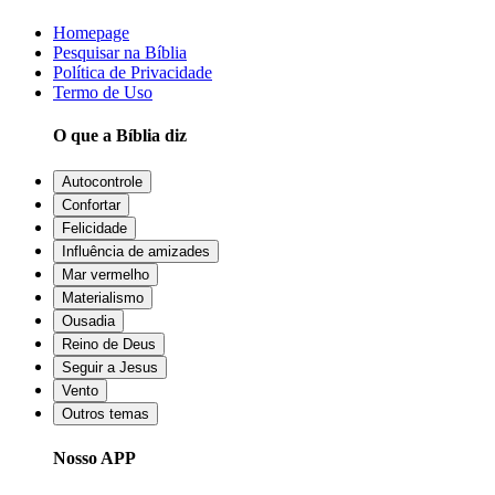
Homepage
Pesquisar na Bíblia
Política de Privacidade
Termo de Uso
O que a Bíblia diz
Autocontrole
Confortar
Felicidade
Influência de amizades
Mar vermelho
Materialismo
Ousadia
Reino de Deus
Seguir a Jesus
Vento
Outros temas
Nosso APP