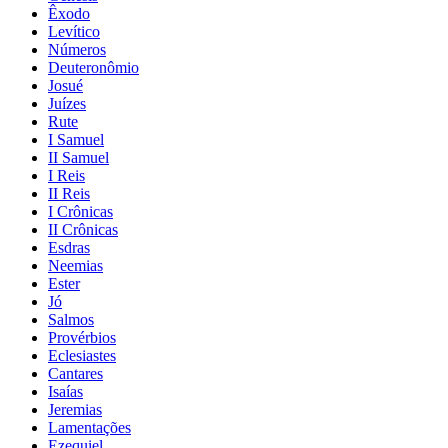
Êxodo
Levítico
Números
Deuteronômio
Josué
Juízes
Rute
I Samuel
II Samuel
I Reis
II Reis
I Crônicas
II Crônicas
Esdras
Neemias
Ester
Jó
Salmos
Provérbios
Eclesiastes
Cantares
Isaías
Jeremias
Lamentações
Ezequiel