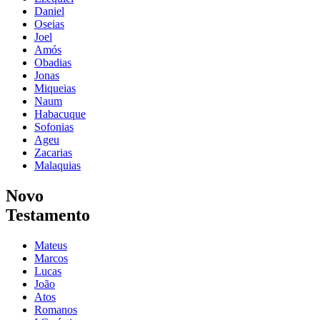
Daniel
Oseias
Joel
Amós
Obadias
Jonas
Miqueias
Naum
Habacuque
Sofonias
Ageu
Zacarias
Malaquias
Novo
Testamento
Mateus
Marcos
Lucas
João
Atos
Romanos