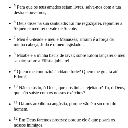
5
Para que os teus amados sejam livres, salva-nos com a tua
destra e ouve-nos;
6
Deus disse na sua santidade: Eu me regozijarei, repartirei a
Siquém e medirei o vale de Sucote.
7
Meu é Gileade e meu é Manassés; Efraim é a força da
minha cabeça; Judá é o meu legislador.
8
Moabe é a minha bacia de lavar; sobre Edom lançarei o meu
sapato; sobre a Filístia jubilarei.
9
Quem me conduzirá à cidade forte? Quem me guiará até
Edom?
10
Não serás tu, ó Deus, que nos tinhas rejeitado? Tu, ó Deus,
que não saíste com os nossos exércitos?
11
Dá-nos auxílio na angústia, porque vão é o socorro do
homem.
12
Em Deus faremos proezas; porque ele é que pisará os
nossos inimigos.