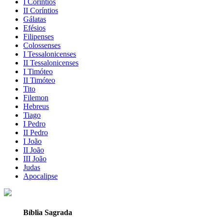
I Coríntios
II Coríntios
Gálatas
Efésios
Filipenses
Colossenses
I Tessalonicenses
II Tessalonicenses
I Timóteo
II Timóteo
Tito
Filemon
Hebreus
Tiago
I Pedro
II Pedro
I João
II João
III João
Judas
Apocalipse
Bíblia Sagrada