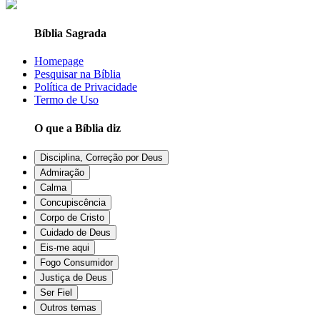
Bíblia Sagrada
Homepage
Pesquisar na Bíblia
Política de Privacidade
Termo de Uso
O que a Bíblia diz
Disciplina, Correção por Deus
Admiração
Calma
Concupiscência
Corpo de Cristo
Cuidado de Deus
Eis-me aqui
Fogo Consumidor
Justiça de Deus
Ser Fiel
Outros temas