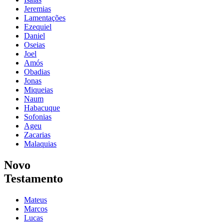
Jeremias
Lamentações
Ezequiel
Daniel
Oseias
Joel
Amós
Obadias
Jonas
Miqueias
Naum
Habacuque
Sofonias
Ageu
Zacarias
Malaquias
Novo
Testamento
Mateus
Marcos
Lucas