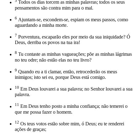
5
Todos os dias torcem as minhas palavras; todos os seus
pensamentos são contra mim para o mal.
6
Ajuntam-se, escondem-se, espiam os meus passos, como
aguardando a minha morte.
7
Porventura, escaparão eles por meio da sua iniquidade? Ó
Deus, derriba os povos na tua ira!
8
Tu contaste as minhas vagueações; põe as minhas lágrimas
no teu odre; não estão elas no teu livro?
9
Quando eu a ti clamar, então, retrocederão os meus
inimigos; isto sei eu, porque Deus está comigo.
10
Em Deus louvarei a sua palavra; no Senhor louvarei a sua
palavra.
11
Em Deus tenho posto a minha confiança; não temerei o
que me possa fazer o homem.
12
Os teus votos estão sobre mim, ó Deus; eu te renderei
ações de graças;