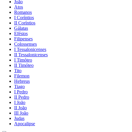
João
Atos
Romanos
I Coríntios
II Coríntios
Gálatas
Efésios
Filipenses
Colossenses
I Tessalonicenses
II Tessalonicenses
I Timóteo
II Timóteo
Tito
Filemon
Hebreus
Tiago
I Pedro
II Pedro
I João
II João
III João
Judas
Apocalipse