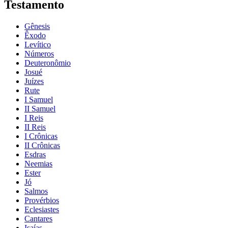
Testamento
Gênesis
Êxodo
Levítico
Números
Deuteronômio
Josué
Juízes
Rute
I Samuel
II Samuel
I Reis
II Reis
I Crônicas
II Crônicas
Esdras
Neemias
Ester
Jó
Salmos
Provérbios
Eclesiastes
Cantares
Isaías