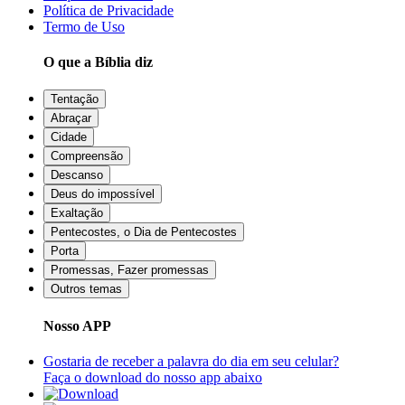
Política de Privacidade
Termo de Uso
O que a Bíblia diz
Tentação
Abraçar
Cidade
Compreensão
Descanso
Deus do impossível
Exaltação
Pentecostes, o Dia de Pentecostes
Porta
Promessas, Fazer promessas
Outros temas
Nosso APP
Gostaria de receber a palavra do dia em seu celular?
Faça o download do nosso app abaixo