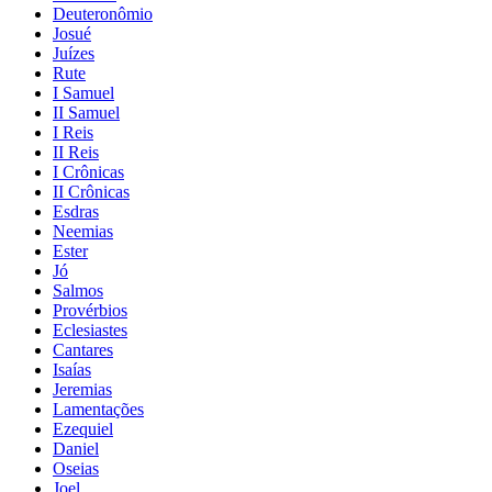
Deuteronômio
Josué
Juízes
Rute
I Samuel
II Samuel
I Reis
II Reis
I Crônicas
II Crônicas
Esdras
Neemias
Ester
Jó
Salmos
Provérbios
Eclesiastes
Cantares
Isaías
Jeremias
Lamentações
Ezequiel
Daniel
Oseias
Joel