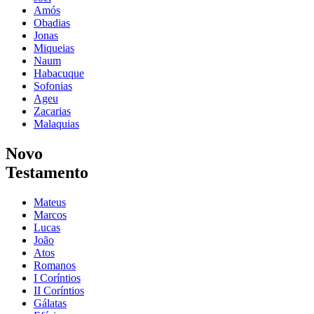
Amós
Obadias
Jonas
Miqueias
Naum
Habacuque
Sofonias
Ageu
Zacarias
Malaquias
Novo
Testamento
Mateus
Marcos
Lucas
João
Atos
Romanos
I Coríntios
II Coríntios
Gálatas