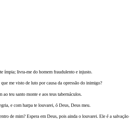
nte ímpia; livra-me do homem fraudulento e injusto.
r que me visto de luto por causa da opressão do inimigo?
 ao teu santo monte e aos teus tabernáculos.
egria, e com harpa te louvarei, ó Deus, Deus meu.
dentro de mim? Espera em Deus, pois ainda o louvarei. Ele é a salvaçã