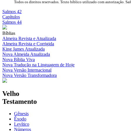
Todos os direitos reservados. Texto bíblico utilizado com autorização. Sa
Salmos 42
Capítulos
Salmos 44
Bíblias
Almeira Revista e Atualizada
Almeira Revista e Corrigida
King James Atualizada
Nova Almeida Atualizada
Nova Bíblia Viva
Nova Tradução na Linguagem de Hoje
Nova Versão Internacional
Nova Versão Transformadora
Velho
Testamento
Gênesis
Êxodo
Levítico
Números