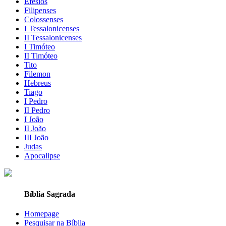
Efésios
Filipenses
Colossenses
I Tessalonicenses
II Tessalonicenses
I Timóteo
II Timóteo
Tito
Filemon
Hebreus
Tiago
I Pedro
II Pedro
I João
II João
III João
Judas
Apocalipse
Bíblia Sagrada
Homepage
Pesquisar na Bíblia