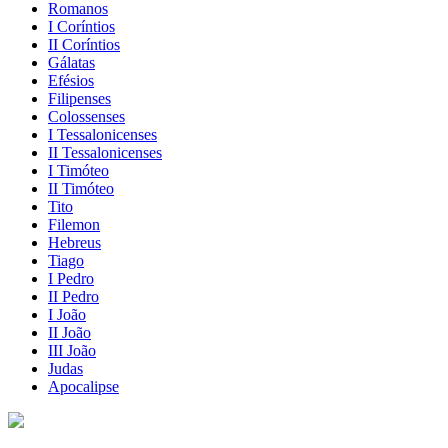
Romanos
I Coríntios
II Coríntios
Gálatas
Efésios
Filipenses
Colossenses
I Tessalonicenses
II Tessalonicenses
I Timóteo
II Timóteo
Tito
Filemon
Hebreus
Tiago
I Pedro
II Pedro
I João
II João
III João
Judas
Apocalipse