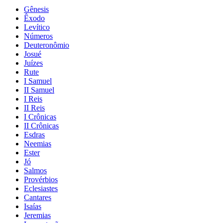
Gênesis
Êxodo
Levítico
Números
Deuteronômio
Josué
Juízes
Rute
I Samuel
II Samuel
I Reis
II Reis
I Crônicas
II Crônicas
Esdras
Neemias
Ester
Jó
Salmos
Provérbios
Eclesiastes
Cantares
Isaías
Jeremias