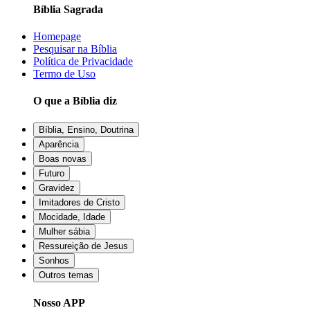
Bíblia Sagrada
Homepage
Pesquisar na Bíblia
Política de Privacidade
Termo de Uso
O que a Bíblia diz
Bíblia, Ensino, Doutrina
Aparência
Boas novas
Futuro
Gravidez
Imitadores de Cristo
Mocidade, Idade
Mulher sábia
Ressureição de Jesus
Sonhos
Outros temas
Nosso APP