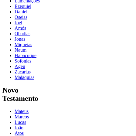
Lamentações
Ezequiel
Daniel
Oseias
Joel
Amós
Obadias
Jonas
Miqueias
Naum
Habacuque
Sofonias
Ageu
Zacarias
Malaquias
Novo
Testamento
Mateus
Marcos
Lucas
João
Atos