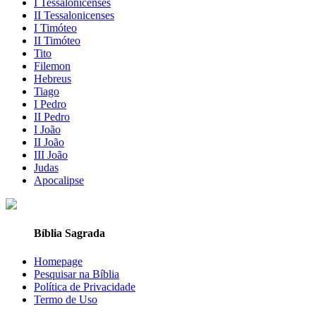
I Tessalonicenses
II Tessalonicenses
I Timóteo
II Timóteo
Tito
Filemon
Hebreus
Tiago
I Pedro
II Pedro
I João
II João
III João
Judas
Apocalipse
Bíblia Sagrada
Homepage
Pesquisar na Bíblia
Política de Privacidade
Termo de Uso