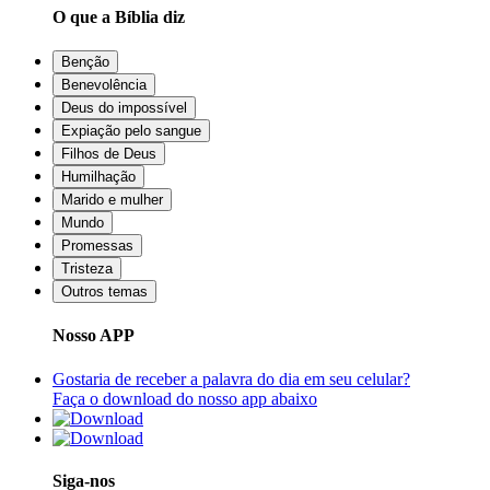
O que a Bíblia diz
Benção
Benevolência
Deus do impossível
Expiação pelo sangue
Filhos de Deus
Humilhação
Marido e mulher
Mundo
Promessas
Tristeza
Outros temas
Nosso APP
Gostaria de receber a palavra do dia em seu celular?
Faça o download do nosso app abaixo
Siga-nos