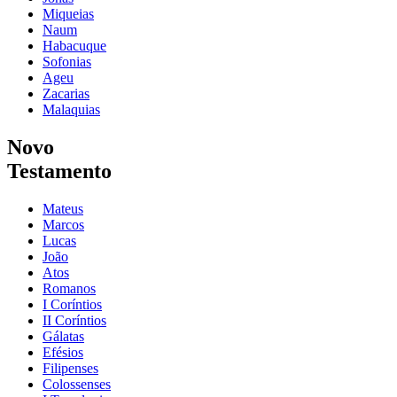
Miqueias
Naum
Habacuque
Sofonias
Ageu
Zacarias
Malaquias
Novo
Testamento
Mateus
Marcos
Lucas
João
Atos
Romanos
I Coríntios
II Coríntios
Gálatas
Efésios
Filipenses
Colossenses