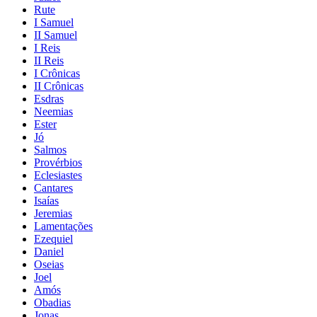
Rute
I Samuel
II Samuel
I Reis
II Reis
I Crônicas
II Crônicas
Esdras
Neemias
Ester
Jó
Salmos
Provérbios
Eclesiastes
Cantares
Isaías
Jeremias
Lamentações
Ezequiel
Daniel
Oseias
Joel
Amós
Obadias
Jonas