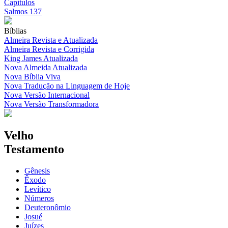
Capítulos
Salmos 137
Bíblias
Almeira Revista e Atualizada
Almeira Revista e Corrigida
King James Atualizada
Nova Almeida Atualizada
Nova Bíblia Viva
Nova Tradução na Linguagem de Hoje
Nova Versão Internacional
Nova Versão Transformadora
Velho
Testamento
Gênesis
Êxodo
Levítico
Números
Deuteronômio
Josué
Juízes