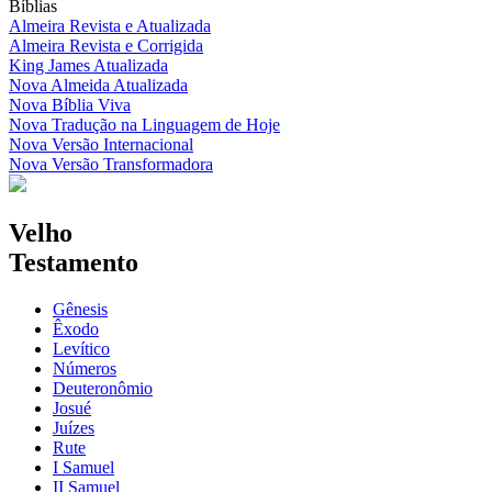
Bíblias
Almeira Revista e Atualizada
Almeira Revista e Corrigida
King James Atualizada
Nova Almeida Atualizada
Nova Bíblia Viva
Nova Tradução na Linguagem de Hoje
Nova Versão Internacional
Nova Versão Transformadora
Velho
Testamento
Gênesis
Êxodo
Levítico
Números
Deuteronômio
Josué
Juízes
Rute
I Samuel
II Samuel