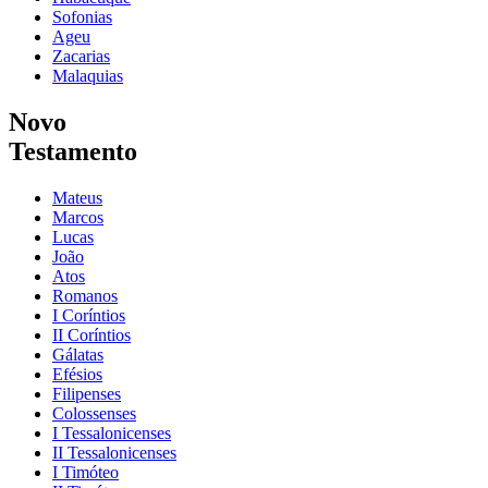
Sofonias
Ageu
Zacarias
Malaquias
Novo
Testamento
Mateus
Marcos
Lucas
João
Atos
Romanos
I Coríntios
II Coríntios
Gálatas
Efésios
Filipenses
Colossenses
I Tessalonicenses
II Tessalonicenses
I Timóteo