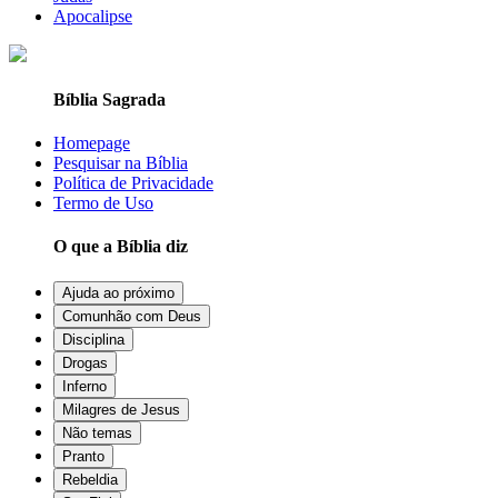
Apocalipse
Bíblia Sagrada
Homepage
Pesquisar na Bíblia
Política de Privacidade
Termo de Uso
O que a Bíblia diz
Ajuda ao próximo
Comunhão com Deus
Disciplina
Drogas
Inferno
Milagres de Jesus
Não temas
Pranto
Rebeldia