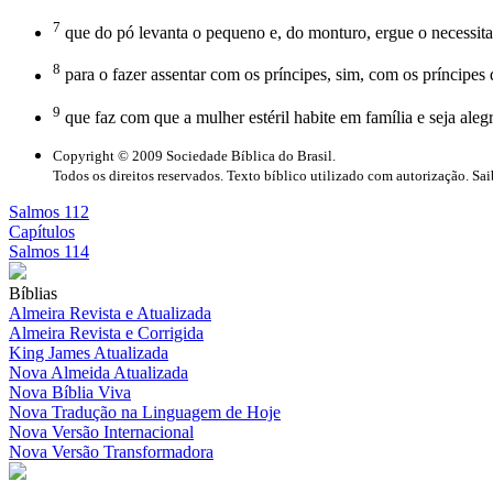
7
que do pó levanta o pequeno e, do monturo, ergue o necessit
8
para o fazer assentar com os príncipes, sim, com os príncipes
9
que faz com que a mulher estéril habite em família e seja ale
Copyright © 2009 Sociedade Bíblica do Brasil.
Todos os direitos reservados. Texto bíblico utilizado com autorização. Sa
Salmos 112
Capítulos
Salmos 114
Bíblias
Almeira Revista e Atualizada
Almeira Revista e Corrigida
King James Atualizada
Nova Almeida Atualizada
Nova Bíblia Viva
Nova Tradução na Linguagem de Hoje
Nova Versão Internacional
Nova Versão Transformadora