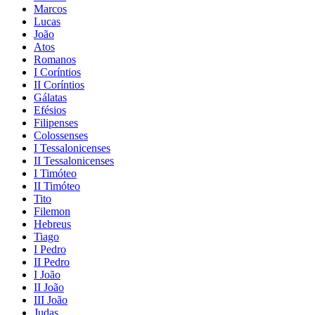
Marcos
Lucas
João
Atos
Romanos
I Coríntios
II Coríntios
Gálatas
Efésios
Filipenses
Colossenses
I Tessalonicenses
II Tessalonicenses
I Timóteo
II Timóteo
Tito
Filemon
Hebreus
Tiago
I Pedro
II Pedro
I João
II João
III João
Judas