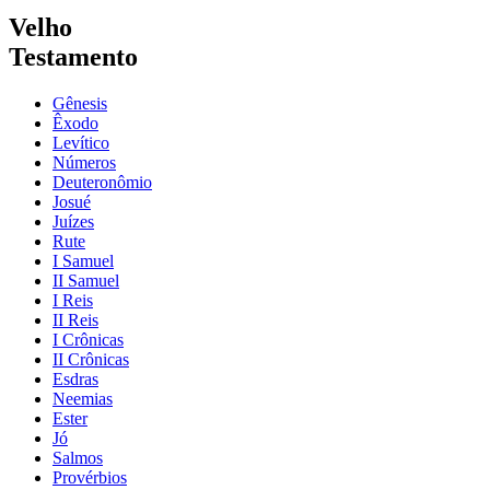
Velho
Testamento
Gênesis
Êxodo
Levítico
Números
Deuteronômio
Josué
Juízes
Rute
I Samuel
II Samuel
I Reis
II Reis
I Crônicas
II Crônicas
Esdras
Neemias
Ester
Jó
Salmos
Provérbios