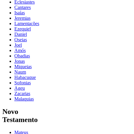
Eclesiastes
Cantares
Isaías
Jeremias
Lamentações
Ezequiel
Daniel
Oseias
Joel
Amós
Obadias
Jonas
Miqueias
Naum
Habacuque
Sofonias
Ageu
Zacarias
Malaquias
Novo
Testamento
Mateus