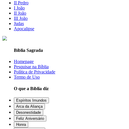
II Pedro
I João
II João
III João
Judas
Apocalipse
Bíblia Sagrada
Homepage
Pesquisar na Bíblia
Política de Privacidade
Termo de Uso
O que a Bíblia diz
Espíritos Imundos
Arca da Aliança
Desonestidade
Feliz Aniversário
Honra