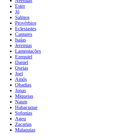
Neemias
Ester
Jó
Salmos
Provérbios
Eclesiastes
Cantares
Isaías
Jeremias
Lamentações
Ezequiel
Daniel
Oseias
Joel
Amós
Obadias
Jonas
Miqueias
Naum
Habacuque
Sofonias
Ageu
Zacarias
Malaquias