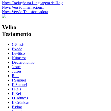
Nova Tradução na Linguagem de Hoje
Nova Versão Internacional
Nova Versão Transformadora
Velho
Testamento
Gênesis
Êxodo
Levítico
Números
Deuteronômio
Josué
Juízes
Rute
I Samuel
II Samuel
I Reis
II Reis
I Crônicas
II Crônicas
Esdras