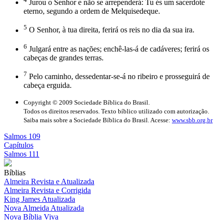
Jurou o Senhor e não se arrependerá: Tu és um sacerdote
eterno, segundo a ordem de Melquisedeque.
5
O Senhor, à tua direita, ferirá os reis no dia da sua ira.
6
Julgará entre as nações; enchê-las-á de cadáveres; ferirá os
cabeças de grandes terras.
7
Pelo caminho, dessedentar-se-á no ribeiro e prosseguirá de
cabeça erguida.
Copyright © 2009 Sociedade Bíblica do Brasil.
Todos os direitos reservados. Texto bíblico utilizado com autorização.
Saiba mais sobre a Sociedade Bíblica do Brasil. Acesse:
www.sbb.org.br
Salmos 109
Capítulos
Salmos 111
Bíblias
Almeira Revista e Atualizada
Almeira Revista e Corrigida
King James Atualizada
Nova Almeida Atualizada
Nova Bíblia Viva