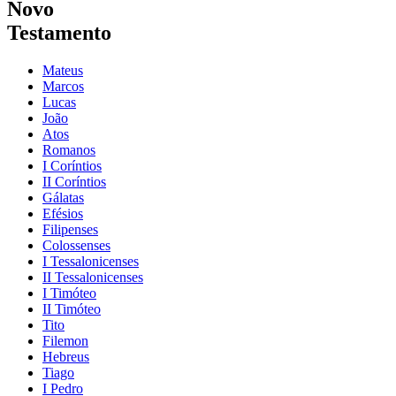
Novo
Testamento
Mateus
Marcos
Lucas
João
Atos
Romanos
I Coríntios
II Coríntios
Gálatas
Efésios
Filipenses
Colossenses
I Tessalonicenses
II Tessalonicenses
I Timóteo
II Timóteo
Tito
Filemon
Hebreus
Tiago
I Pedro