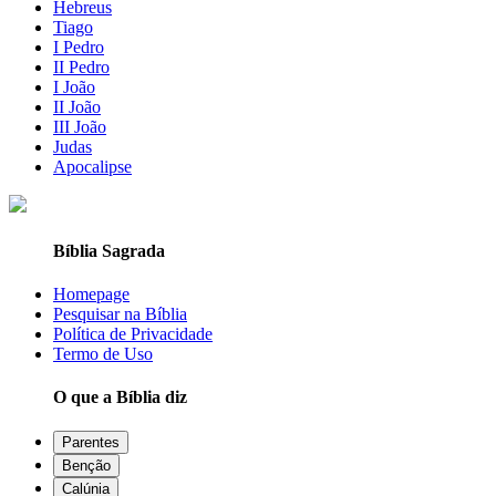
Hebreus
Tiago
I Pedro
II Pedro
I João
II João
III João
Judas
Apocalipse
Bíblia Sagrada
Homepage
Pesquisar na Bíblia
Política de Privacidade
Termo de Uso
O que a Bíblia diz
Parentes
Benção
Calúnia