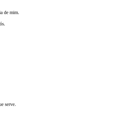
ia de mim.
ós.
ue serve.