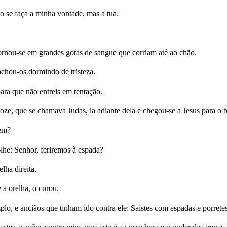
ão se faça a minha vontade, mas a tua.
ornou-se em grandes gotas de sangue que corriam até ao chão.
achou-os dormindo de tristeza.
ara que não entreis em tentação.
oze, que se chamava Judas, ia adiante dela e chegou-se a Jesus para o be
mem?
lhe: Senhor, feriremos à espada?
lha direita.
 a orelha, o curou.
mplo, e anciãos que tinham ido contra ele: Saístes com espadas e porret