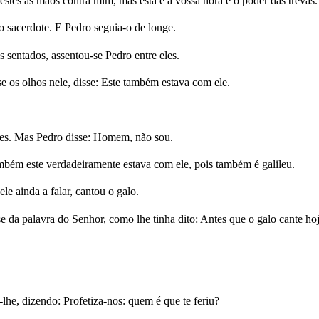
stes as mãos contra mim, mas esta é a vossa hora e o poder das trevas.
 sacerdote. E Pedro seguia-o de longe.
 sentados, assentou-se Pedro entre eles.
e os olhos nele, disse: Este também estava com ele.
les. Mas Pedro disse: Homem, não sou.
bém este verdadeiramente estava com ele, pois também é galileu.
e ainda a falar, cantou o galo.
 da palavra do Senhor, como lhe tinha dito: Antes que o galo cante hoj
he, dizendo: Profetiza-nos: quem é que te feriu?