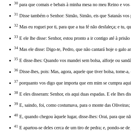
30
para que comais e bebais à minha mesa no meu Reino e vos ass
31
Disse também o Senhor: Simão, Simão, eis que Satanás vos p
32
Mas eu roguei por ti, para que a tua fé não desfaleça; e tu, q
33
E ele lhe disse: Senhor, estou pronto a ir contigo até à prisão
34
Mas ele disse: Digo-te, Pedro, que não cantará hoje o galo a
35
E disse-lhes: Quando vos mandei sem bolsa, alforje ou sandá
36
Disse-lhes, pois: Mas, agora, aquele que tiver bolsa, tome-a
37
porquanto vos digo que importa que em mim se cumpra aquilo 
38
E eles disseram: Senhor, eis aqui duas espadas. E ele lhes dis
39
E, saindo, foi, como costumava, para o monte das Oliveiras;
40
E, quando chegou àquele lugar, disse-lhes: Orai, para que nã
41
E apartou-se deles cerca de um tiro de pedra; e, pondo-se de 