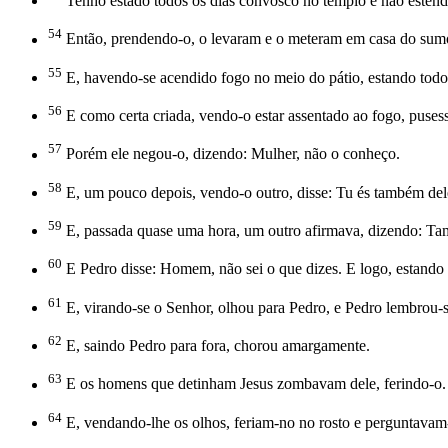
Tenho estado todos os dias convosco no templo e não estende
54
Então, prendendo-o, o levaram e o meteram em casa do sumo
55
E, havendo-se acendido fogo no meio do pátio, estando todos
56
E como certa criada, vendo-o estar assentado ao fogo, pusess
57
Porém ele negou-o, dizendo: Mulher, não o conheço.
58
E, um pouco depois, vendo-o outro, disse: Tu és também de
59
E, passada quase uma hora, um outro afirmava, dizendo: Tam
60
E Pedro disse: Homem, não sei o que dizes. E logo, estando el
61
E, virando-se o Senhor, olhou para Pedro, e Pedro lembrou-se
62
E, saindo Pedro para fora, chorou amargamente.
63
E os homens que detinham Jesus zombavam dele, ferindo-o.
64
E, vendando-lhe os olhos, feriam-no no rosto e perguntavam-l