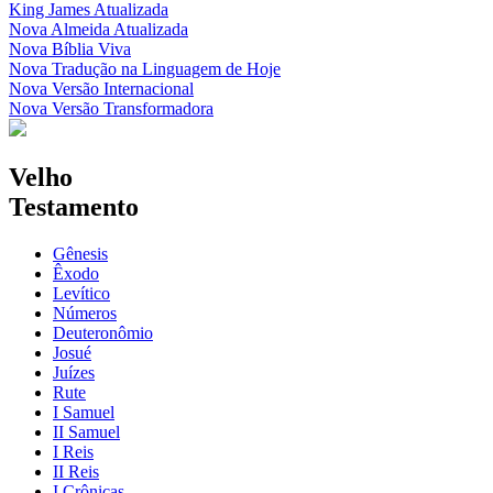
King James Atualizada
Nova Almeida Atualizada
Nova Bíblia Viva
Nova Tradução na Linguagem de Hoje
Nova Versão Internacional
Nova Versão Transformadora
Velho
Testamento
Gênesis
Êxodo
Levítico
Números
Deuteronômio
Josué
Juízes
Rute
I Samuel
II Samuel
I Reis
II Reis
I Crônicas