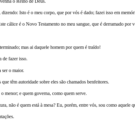
e venha o Reino de Deus.
 dizendo: Isto é o meu corpo, que por vós é dado; fazei isso em memór
Este cálice é o Novo Testamento no meu sangue, que é derramado por v
terminado; mas ai daquele homem por quem é traído!
 de fazer isso.
 ser o maior.
os que têm autoridade sobre eles são chamados benfeitores.
mo o menor; e quem governa, como quem serve.
ura, não é quem está à mesa? Eu, porém, entre vós, sou como aquele q
ntações.