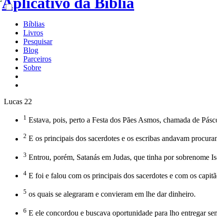
Bíblias
Livros
Pesquisar
Blog
Parceiros
Sobre
Lucas 22
1
Estava, pois, perto a Festa dos Pães Asmos, chamada de Pásc
2
E os principais dos sacerdotes e os escribas andavam procur
3
Entrou, porém, Satanás em Judas, que tinha por sobrenome Isc
4
E foi e falou com os principais dos sacerdotes e com os capitã
5
os quais se alegraram e convieram em lhe dar dinheiro.
6
E ele concordou e buscava oportunidade para lho entregar se