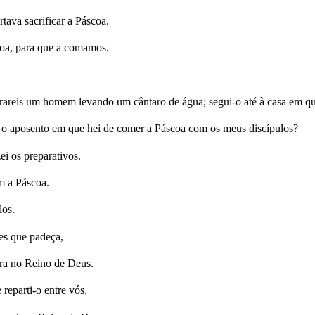
ava sacrificar a Páscoa.
coa, para que a comamos.
trareis um homem levando um cântaro de água; segui-o até à casa em que
tá o aposento em que hei de comer a Páscoa com os meus discípulos?
i os preparativos.
m a Páscoa.
los.
es que padeça,
ra no Reino de Deus.
reparti-o entre vós,