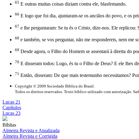
65
E outras muitas coisas diziam contra ele, blasfemando.
66
E logo que foi dia, ajuntaram-se os anciãos do povo, e os pri
67
e lhe perguntaram: Se tu és o Cristo, dize-nos. Ele replicou: S
68
e também, se vos perguntar, não me respondereis, nem me sol
69
Desde agora, o Filho do Homem se assentará à direita do po
70
E disseram todos: Logo, és tu o Filho de Deus? E ele lhes di
71
Então, disseram: De que mais testemunho necessitamos? Po
Copyright © 2009 Sociedade Bíblica do Brasil.
Todos os direitos reservados. Texto bíblico utilizado com autorização. Sa
Lucas 21
Capítulos
Lucas 23
Bíblias
Almeira Revista e Atualizada
Almeira Revista e Corrigida