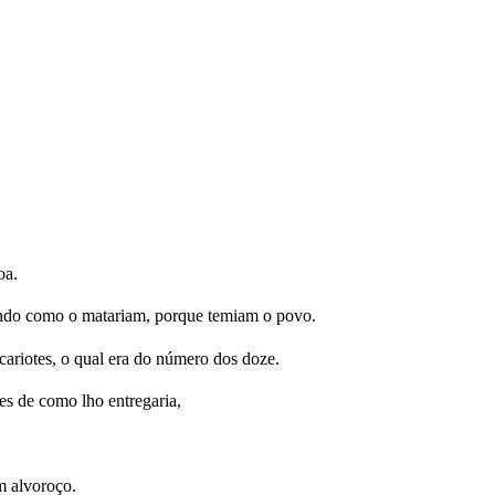
oa.
ando como o matariam, porque temiam o povo.
ariotes, o qual era do número dos doze.
es de como lho entregaria,
m alvoroço.