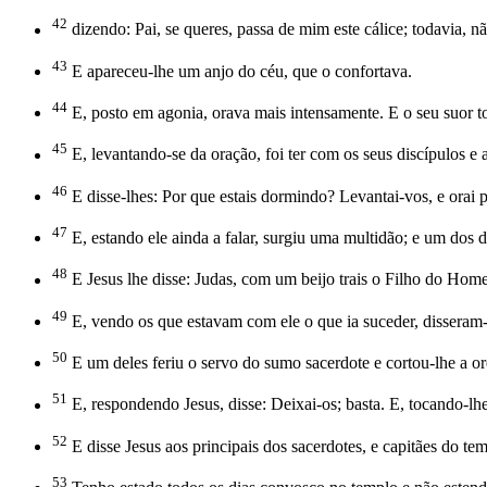
42
dizendo: Pai, se queres, passa de mim este cálice; todavia, n
43
E apareceu-lhe um anjo do céu, que o confortava.
44
E, posto em agonia, orava mais intensamente. E o seu suor t
45
E, levantando-se da oração, foi ter com os seus discípulos e 
46
E disse-lhes: Por que estais dormindo? Levantai-vos, e orai p
47
E, estando ele ainda a falar, surgiu uma multidão; e um dos d
48
E Jesus lhe disse: Judas, com um beijo trais o Filho do Ho
49
E, vendo os que estavam com ele o que ia suceder, disseram-
50
E um deles feriu o servo do sumo sacerdote e cortou-lhe a ore
51
E, respondendo Jesus, disse: Deixai-os; basta. E, tocando-lhe
52
E disse Jesus aos principais dos sacerdotes, e capitães do te
53