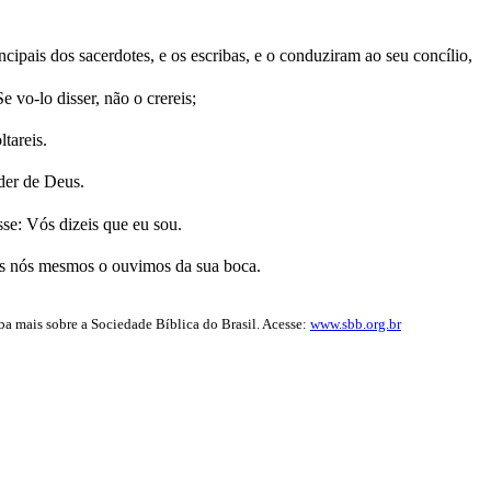
ncipais dos sacerdotes, e os escribas, e o conduziram ao seu concílio,
e vo-lo disser, não o crereis;
tareis.
der de Deus.
sse: Vós dizeis que eu sou.
is nós mesmos o ouvimos da sua boca.
iba mais sobre a Sociedade Bíblica do Brasil. Acesse:
www.sbb.org.br