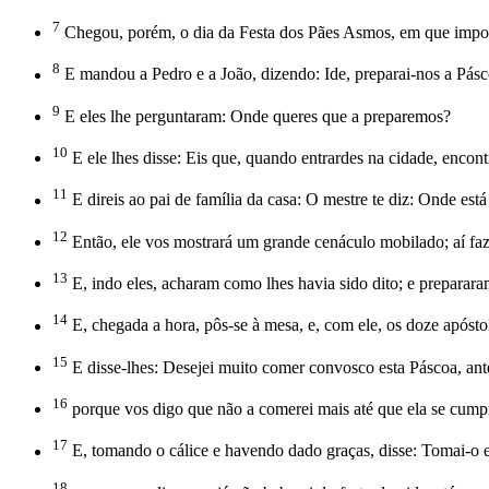
7
Chegou, porém, o dia da Festa dos Pães Asmos, em que import
8
E mandou a Pedro e a João, dizendo: Ide, preparai-nos a Pás
9
E eles lhe perguntaram: Onde queres que a preparemos?
10
E ele lhes disse: Eis que, quando entrardes na cidade, encon
11
E direis ao pai de família da casa: O mestre te diz: Onde es
12
Então, ele vos mostrará um grande cenáculo mobilado; aí faze
13
E, indo eles, acharam como lhes havia sido dito; e preparara
14
E, chegada a hora, pôs-se à mesa, e, com ele, os doze apósto
15
E disse-lhes: Desejei muito comer convosco esta Páscoa, ant
16
porque vos digo que não a comerei mais até que ela se cump
17
E, tomando o cálice e havendo dado graças, disse: Tomai-o e 
18