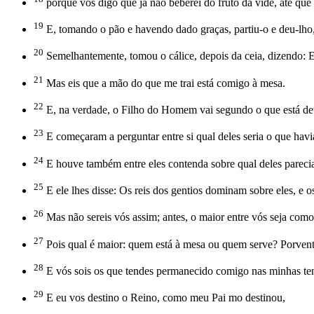
porque vos digo que já não beberei do fruto da vide, até qu
19
E, tomando o pão e havendo dado graças, partiu-o e deu-lho,
20
Semelhantemente, tomou o cálice, depois da ceia, dizendo: 
21
Mas eis que a mão do que me trai está comigo à mesa.
22
E, na verdade, o Filho do Homem vai segundo o que está de
23
E começaram a perguntar entre si qual deles seria o que havia
24
E houve também entre eles contenda sobre qual deles parecia
25
E ele lhes disse: Os reis dos gentios dominam sobre eles, e 
26
Mas não sereis vós assim; antes, o maior entre vós seja co
27
Pois qual é maior: quem está à mesa ou quem serve? Porvent
28
E vós sois os que tendes permanecido comigo nas minhas te
29
E eu vos destino o Reino, como meu Pai mo destinou,