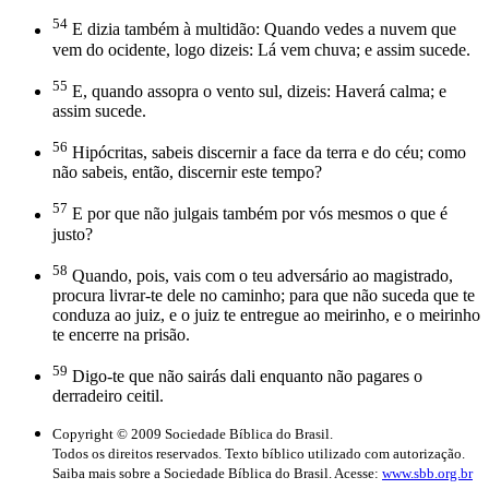
54
E dizia também à multidão: Quando vedes a nuvem que
vem do ocidente, logo dizeis: Lá vem chuva; e assim sucede.
55
E, quando assopra o vento sul, dizeis: Haverá calma; e
assim sucede.
56
Hipócritas, sabeis discernir a face da terra e do céu; como
não sabeis, então, discernir este tempo?
57
E por que não julgais também por vós mesmos o que é
justo?
58
Quando, pois, vais com o teu adversário ao magistrado,
procura livrar-te dele no caminho; para que não suceda que te
conduza ao juiz, e o juiz te entregue ao meirinho, e o meirinho
te encerre na prisão.
59
Digo-te que não sairás dali enquanto não pagares o
derradeiro ceitil.
Copyright © 2009 Sociedade Bíblica do Brasil.
Todos os direitos reservados. Texto bíblico utilizado com autorização.
Saiba mais sobre a Sociedade Bíblica do Brasil. Acesse:
www.sbb.org.br