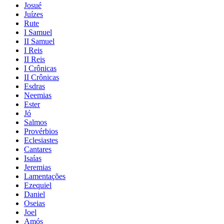
Josué
Juízes
Rute
I Samuel
II Samuel
I Reis
II Reis
I Crônicas
II Crônicas
Esdras
Neemias
Ester
Jó
Salmos
Provérbios
Eclesiastes
Cantares
Isaías
Jeremias
Lamentações
Ezequiel
Daniel
Oseias
Joel
Amós