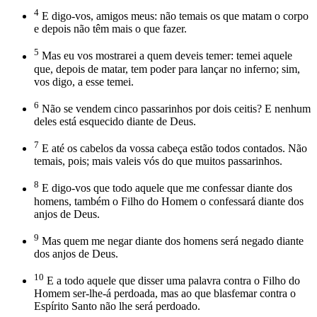
4
E digo-vos, amigos meus: não temais os que matam o corpo
e depois não têm mais o que fazer.
5
Mas eu vos mostrarei a quem deveis temer: temei aquele
que, depois de matar, tem poder para lançar no inferno; sim,
vos digo, a esse temei.
6
Não se vendem cinco passarinhos por dois ceitis? E nenhum
deles está esquecido diante de Deus.
7
E até os cabelos da vossa cabeça estão todos contados. Não
temais, pois; mais valeis vós do que muitos passarinhos.
8
E digo-vos que todo aquele que me confessar diante dos
homens, também o Filho do Homem o confessará diante dos
anjos de Deus.
9
Mas quem me negar diante dos homens será negado diante
dos anjos de Deus.
10
E a todo aquele que disser uma palavra contra o Filho do
Homem ser-lhe-á perdoada, mas ao que blasfemar contra o
Espírito Santo não lhe será perdoado.