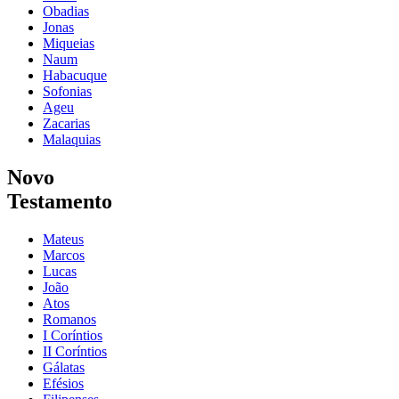
Obadias
Jonas
Miqueias
Naum
Habacuque
Sofonias
Ageu
Zacarias
Malaquias
Novo
Testamento
Mateus
Marcos
Lucas
João
Atos
Romanos
I Coríntios
II Coríntios
Gálatas
Efésios