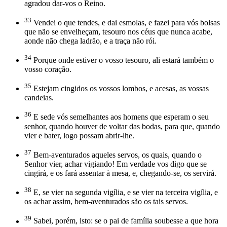
agradou dar-vos o Reino.
33
Vendei o que tendes, e dai esmolas, e fazei para vós bolsas
que não se envelheçam, tesouro nos céus que nunca acabe,
aonde não chega ladrão, e a traça não rói.
34
Porque onde estiver o vosso tesouro, ali estará também o
vosso coração.
35
Estejam cingidos os vossos lombos, e acesas, as vossas
candeias.
36
E sede vós semelhantes aos homens que esperam o seu
senhor, quando houver de voltar das bodas, para que, quando
vier e bater, logo possam abrir-lhe.
37
Bem-aventurados aqueles servos, os quais, quando o
Senhor vier, achar vigiando! Em verdade vos digo que se
cingirá, e os fará assentar à mesa, e, chegando-se, os servirá.
38
E, se vier na segunda vigília, e se vier na terceira vigília, e
os achar assim, bem-aventurados são os tais servos.
39
Sabei, porém, isto: se o pai de família soubesse a que hora