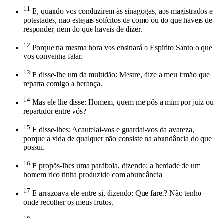
11
E, quando vos conduzirem às sinagogas, aos magistrados e
potestades, não estejais solícitos de como ou do que haveis de
responder, nem do que haveis de dizer.
12
Porque na mesma hora vos ensinará o Espírito Santo o que
vos convenha falar.
13
E disse-lhe um da multidão: Mestre, dize a meu irmão que
reparta comigo a herança.
14
Mas ele lhe disse: Homem, quem me pôs a mim por juiz ou
repartidor entre vós?
15
E disse-lhes: Acautelai-vos e guardai-vos da avareza,
porque a vida de qualquer não consiste na abundância do que
possui.
16
E propôs-lhes uma parábola, dizendo: a herdade de um
homem rico tinha produzido com abundância.
17
E arrazoava ele entre si, dizendo: Que farei? Não tenho
onde recolher os meus frutos.