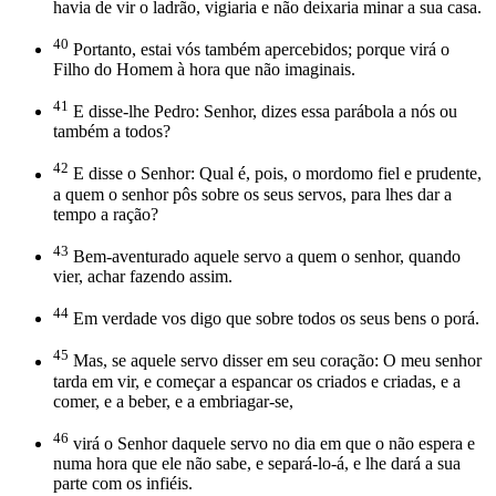
havia de vir o ladrão, vigiaria e não deixaria minar a sua casa.
40
Portanto, estai vós também apercebidos; porque virá o
Filho do Homem à hora que não imaginais.
41
E disse-lhe Pedro: Senhor, dizes essa parábola a nós ou
também a todos?
42
E disse o Senhor: Qual é, pois, o mordomo fiel e prudente,
a quem o senhor pôs sobre os seus servos, para lhes dar a
tempo a ração?
43
Bem-aventurado aquele servo a quem o senhor, quando
vier, achar fazendo assim.
44
Em verdade vos digo que sobre todos os seus bens o porá.
45
Mas, se aquele servo disser em seu coração: O meu senhor
tarda em vir, e começar a espancar os criados e criadas, e a
comer, e a beber, e a embriagar-se,
46
virá o Senhor daquele servo no dia em que o não espera e
numa hora que ele não sabe, e separá-lo-á, e lhe dará a sua
parte com os infiéis.