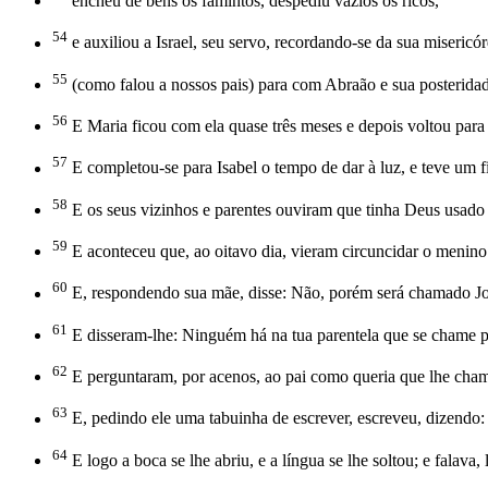
encheu de bens os famintos, despediu vazios os ricos,
54
e auxiliou a Israel, seu servo, recordando-se da sua misericór
55
(como falou a nossos pais) para com Abraão e sua posteridad
56
E Maria ficou com ela quase três meses e depois voltou para 
57
E completou-se para Isabel o tempo de dar à luz, e teve um f
58
E os seus vizinhos e parentes ouviram que tinha Deus usado 
59
E aconteceu que, ao oitavo dia, vieram circuncidar o menin
60
E, respondendo sua mãe, disse: Não, porém será chamado J
61
E disseram-lhe: Ninguém há na tua parentela que se chame p
62
E perguntaram, por acenos, ao pai como queria que lhe cha
63
E, pedindo ele uma tabuinha de escrever, escreveu, dizendo
64
E logo a boca se lhe abriu, e a língua se lhe soltou; e falava