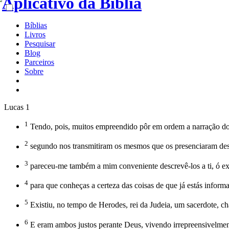
Bíblias
Livros
Pesquisar
Blog
Parceiros
Sobre
Lucas 1
1
Tendo, pois, muitos empreendido pôr em ordem a narração dos
2
segundo nos transmitiram os mesmos que os presenciaram desde
3
pareceu-me também a mim conveniente descrevê-los a ti, ó ex
4
para que conheças a certeza das coisas de que já estás inform
5
Existiu, no tempo de Herodes, rei da Judeia, um sacerdote, ch
6
E eram ambos justos perante Deus, vivendo irrepreensivelme