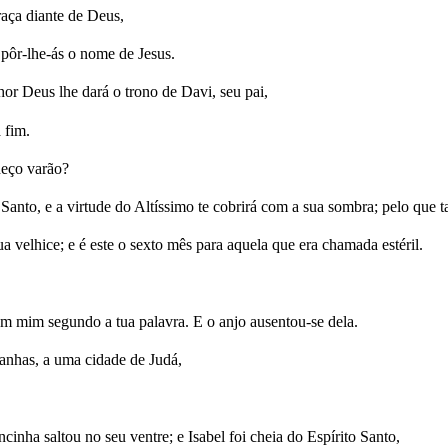
raça diante de Deus,
 pôr-lhe-ás o nome de Jesus.
or Deus lhe dará o trono de Davi, seu pai,
 fim.
heço varão?
o Santo, e a virtude do Altíssimo te cobrirá com a sua sombra; pelo que
 velhice; e é este o sexto mês para aquela que era chamada estéril.
em mim segundo a tua palavra. E o anjo ausentou-se dela.
tanhas, a uma cidade de Judá,
cinha saltou no seu ventre; e Isabel foi cheia do Espírito Santo,