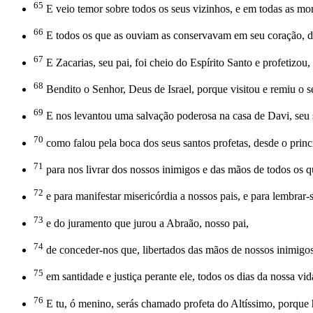
65
E veio temor sobre todos os seus vizinhos, e em todas as mon
66
E todos os que as ouviam as conservavam em seu coração, d
67
E Zacarias, seu pai, foi cheio do Espírito Santo e profetizou,
68
Bendito o Senhor, Deus de Israel, porque visitou e remiu o 
69
E nos levantou uma salvação poderosa na casa de Davi, seu 
70
como falou pela boca dos seus santos profetas, desde o prin
71
para nos livrar dos nossos inimigos e das mãos de todos os 
72
e para manifestar misericórdia a nossos pais, e para lembrar-
73
e do juramento que jurou a Abraão, nosso pai,
74
de conceder-nos que, libertados das mãos de nossos inimigos
75
em santidade e justiça perante ele, todos os dias da nossa vid
76
E tu, ó menino, serás chamado profeta do Altíssimo, porque h