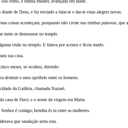
já sou velho, e minha mulher, avançada em idade.
diante de Deus, e fui enviado a falar-te e dar-te estas alegres novas.
stas coisas aconteçam, porquanto não creste nas minhas palavras, que 
ue tanto se demorasse no templo.
 alguma visão no templo. E falava por acenos e ficou mudo.
para sua casa.
cinco meses, se ocultou, dizendo:
a destruir o meu opróbrio entre os homens.
 cidade da Galileia, chamada Nazaré,
a casa de Davi; e o nome da virgem era Maria.
 Senhor é contigo; bendita és tu entre as mulheres.
derava que saudação seria esta.