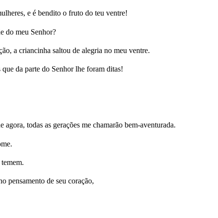
lheres, e é bendito o fruto do teu ventre!
ãe do meu Senhor?
ão, a criancinha saltou de alegria no meu ventre.
 que da parte do Senhor lhe foram ditas!
sde agora, todas as gerações me chamarão bem-aventurada.
ome.
o temem.
no pensamento de seu coração,