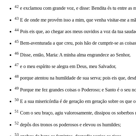
42
e exclamou com grande voz, e disse: Bendita és tu entre as mu
43
E de onde me provém isso a mim, que venha visitar-me a m
44
Pois eis que, ao chegar aos meus ouvidos a voz da tua saudaç
45
Bem-aventurada a que creu, pois hão de cumprir-se as coisas
46
Disse, então, Maria: A minha alma engrandece ao Senhor,
47
e o meu espírito se alegra em Deus, meu Salvador,
48
porque atentou na humildade de sua serva; pois eis que, de
49
Porque me fez grandes coisas o Poderoso; e Santo é o seu n
50
E a sua misericórdia é de geração em geração sobre os que 
51
Com o seu braço, agiu valorosamente, dissipou os soberbos 
52
depôs dos tronos os poderosos e elevou os humildes;
53