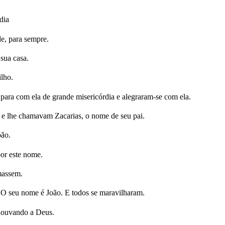
dia
e, para sempre.
sua casa.
ilho.
para com ela de grande misericórdia e alegraram-se com ela.
o e lhe chamavam Zacarias, o nome de seu pai.
oão.
or este nome.
massem.
: O seu nome é João. E todos se maravilharam.
, louvando a Deus.