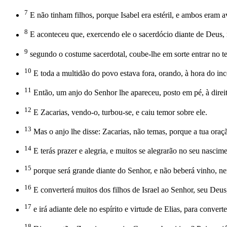
7
E não tinham filhos, porque Isabel era estéril, e ambos eram 
8
E aconteceu que, exercendo ele o sacerdócio diante de Deus,
9
segundo o costume sacerdotal, coube-lhe em sorte entrar no t
10
E toda a multidão do povo estava fora, orando, à hora do inc
11
Então, um anjo do Senhor lhe apareceu, posto em pé, à direit
12
E Zacarias, vendo-o, turbou-se, e caiu temor sobre ele.
13
Mas o anjo lhe disse: Zacarias, não temas, porque a tua oraçã
14
E terás prazer e alegria, e muitos se alegrarão no seu nascim
15
porque será grande diante do Senhor, e não beberá vinho, nem
16
E converterá muitos dos filhos de Israel ao Senhor, seu Deus
17
e irá adiante dele no espírito e virtude de Elias, para conve
18