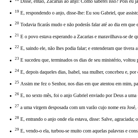
Disse, então, Zacarias ao anjo: Como saberei isso? Pois eu 
19
E, respondendo o anjo, disse-lhe: Eu sou Gabriel, que assisto 
20
Todavia ficarás mudo e não poderás falar até ao dia em que e
21
E o povo estava esperando a Zacarias e maravilhava-se de q
22
E, saindo ele, não lhes podia falar; e entenderam que tivera
23
E sucedeu que, terminados os dias de seu ministério, voltou 
24
E, depois daqueles dias, Isabel, sua mulher, concebeu e, por 
25
Assim me fez o Senhor, nos dias em que atentou em mim, par
26
E, no sexto mês, foi o anjo Gabriel enviado por Deus a uma
27
a uma virgem desposada com um varão cujo nome era José, d
28
E, entrando o anjo onde ela estava, disse: Salve, agraciada; o
29
E, vendo-o ela, turbou-se muito com aquelas palavras e consi