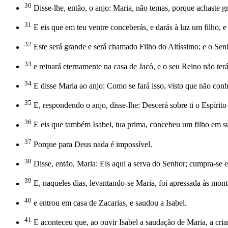
30
Disse-lhe, então, o anjo: Maria, não temas, porque achaste g
31
E eis que em teu ventre conceberás, e darás à luz um filho, e
32
Este será grande e será chamado Filho do Altíssimo; e o Senh
33
e reinará eternamente na casa de Jacó, e o seu Reino não terá
34
E disse Maria ao anjo: Como se fará isso, visto que não con
35
E, respondendo o anjo, disse-lhe: Descerá sobre ti o Espírit
36
E eis que também Isabel, tua prima, concebeu um filho em sua
37
Porque para Deus nada é impossível.
38
Disse, então, Maria: Eis aqui a serva do Senhor; cumpra-se 
39
E, naqueles dias, levantando-se Maria, foi apressada às mon
40
e entrou em casa de Zacarias, e saudou a Isabel.
41
E aconteceu que, ao ouvir Isabel a saudação de Maria, a crian