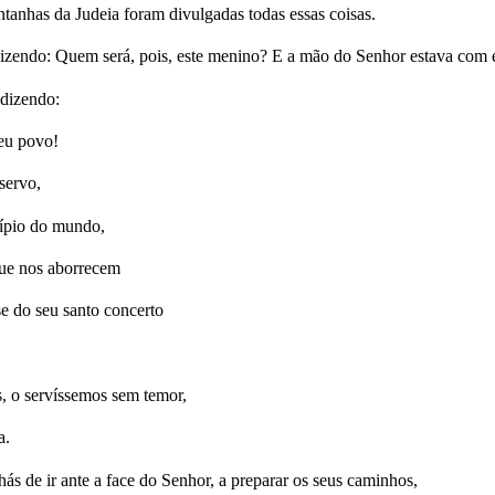
tanhas da Judeia foram divulgadas todas essas coisas.
izendo: Quem será, pois, este menino? E a mão do Senhor estava com e
 dizendo:
seu povo!
servo,
cípio do mundo,
que nos aborrecem
se do seu santo concerto
, o servíssemos sem temor,
a.
ás de ir ante a face do Senhor, a preparar os seus caminhos,