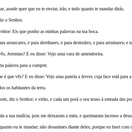
 aonde quer que eu te enviar, irás; e tudo quanto te mandar dirás.
diz o Senhor.
nhor: Eis que ponho as minhas palavras na tua boca.
a arrancares, e para derribares, e para destruíres, e para arruinares; e 
ês, Jeremias? E eu disse: Vejo uma vara de amendoeira.
a palavra para a cumprir.
é que vês? E eu disse: Vejo uma panela a ferver, cuja face está para 
s os habitantes da terra.
te, diz o Senhor; e virão, e cada um porá o seu trono à entrada das por
oda a sua malícia; pois me deixaram a mim, e queimaram incenso a deus
do quanto eu te mandar; não desanimes diante deles, porque eu farei com