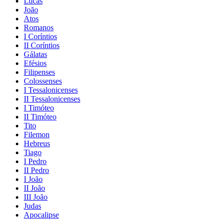
Lucas
João
Atos
Romanos
I Coríntios
II Coríntios
Gálatas
Efésios
Filipenses
Colossenses
I Tessalonicenses
II Tessalonicenses
I Timóteo
II Timóteo
Tito
Filemon
Hebreus
Tiago
I Pedro
II Pedro
I João
II João
III João
Judas
Apocalipse