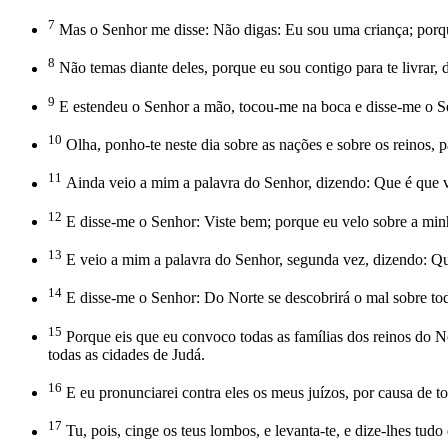
7
Mas o Senhor me disse: Não digas: Eu sou uma criança; porque,
8
Não temas diante deles, porque eu sou contigo para te livrar, 
9
E estendeu o Senhor a mão, tocou-me na boca e disse-me o Se
10
Olha, ponho-te neste dia sobre as nações e sobre os reinos, par
11
Ainda veio a mim a palavra do Senhor, dizendo: Que é que v
12
E disse-me o Senhor: Viste bem; porque eu velo sobre a minh
13
E veio a mim a palavra do Senhor, segunda vez, dizendo: Que 
14
E disse-me o Senhor: Do Norte se descobrirá o mal sobre todo
15
Porque eis que eu convoco todas as famílias dos reinos do Nor
todas as cidades de Judá.
16
E eu pronunciarei contra eles os meus juízos, por causa de t
17
Tu, pois, cinge os teus lombos, e levanta-te, e dize-lhes tu