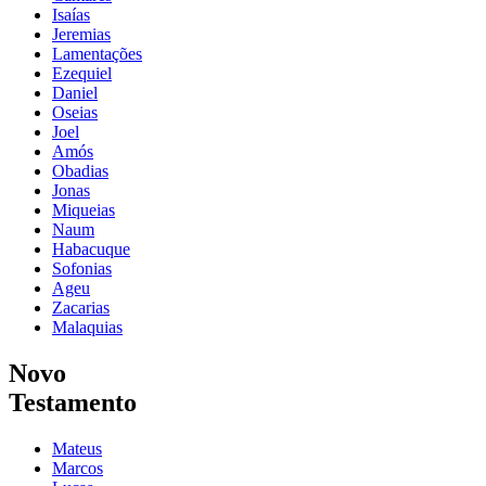
Isaías
Jeremias
Lamentações
Ezequiel
Daniel
Oseias
Joel
Amós
Obadias
Jonas
Miqueias
Naum
Habacuque
Sofonias
Ageu
Zacarias
Malaquias
Novo
Testamento
Mateus
Marcos