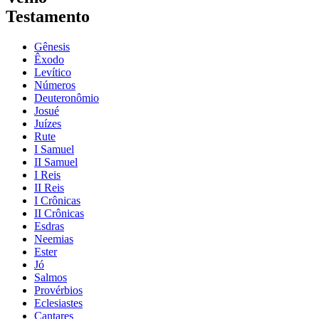
Testamento
Gênesis
Êxodo
Levítico
Números
Deuteronômio
Josué
Juízes
Rute
I Samuel
II Samuel
I Reis
II Reis
I Crônicas
II Crônicas
Esdras
Neemias
Ester
Jó
Salmos
Provérbios
Eclesiastes
Cantares