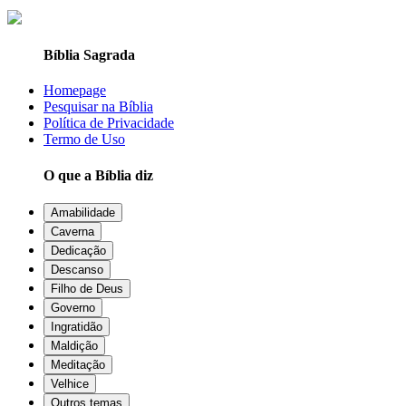
Bíblia Sagrada
Homepage
Pesquisar na Bíblia
Política de Privacidade
Termo de Uso
O que a Bíblia diz
Amabilidade
Caverna
Dedicação
Descanso
Filho de Deus
Governo
Ingratidão
Maldição
Meditação
Velhice
Outros temas