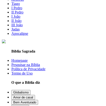
Tiago
I Pedro
II Pedro
I João
II João
III João
Judas
Apocalipse
Bíblia Sagrada
Homepage
Pesquisar na Bíblia
Política de Privacidade
Termo de Uso
O que a Bíblia diz
Globalismo
Amor de casal
Bem Aventurado