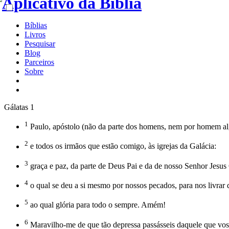
Bíblias
Livros
Pesquisar
Blog
Parceiros
Sobre
Gálatas 1
1
Paulo, apóstolo (não da parte dos homens, nem por homem alg
2
e todos os irmãos que estão comigo, às igrejas da Galácia:
3
graça e paz, da parte de Deus Pai e da de nosso Senhor Jesus 
4
o qual se deu a si mesmo por nossos pecados, para nos livrar
5
ao qual glória para todo o sempre. Amém!
6
Maravilho-me de que tão depressa passásseis daquele que vos