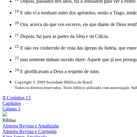
Depois, passados três anos, fui a Jerusalém para ver a Pedro 
19
E não vi a nenhum outro dos apóstolos, senão a Tiago, irmã
20
Ora, acerca do que vos escrevo, eis que diante de Deus testi
21
Depois, fui para as partes da Síria e da Cilícia.
22
E não era conhecido de vista das igrejas da Judeia, que esta
23
mas somente tinham ouvido dizer: Aquele que já nos perseguiu
24
E glorificavam a Deus a respeito de mim.
Copyright © 2009 Sociedade Bíblica do Brasil.
Todos os direitos reservados. Texto bíblico utilizado com autorização. Sa
II Coríntios 13
Capítulos
Gálatas 2
Bíblias
Almeira Revista e Atualizada
Almeira Revista e Corrigida
King James Atualizada