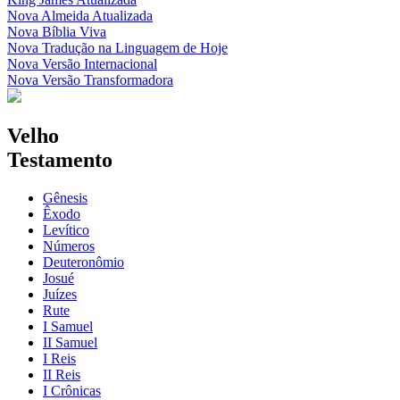
Nova Almeida Atualizada
Nova Bíblia Viva
Nova Tradução na Linguagem de Hoje
Nova Versão Internacional
Nova Versão Transformadora
Velho
Testamento
Gênesis
Êxodo
Levítico
Números
Deuteronômio
Josué
Juízes
Rute
I Samuel
II Samuel
I Reis
II Reis
I Crônicas