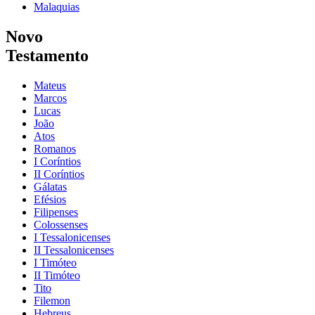
Malaquias
Novo
Testamento
Mateus
Marcos
Lucas
João
Atos
Romanos
I Coríntios
II Coríntios
Gálatas
Efésios
Filipenses
Colossenses
I Tessalonicenses
II Tessalonicenses
I Timóteo
II Timóteo
Tito
Filemon
Hebreus