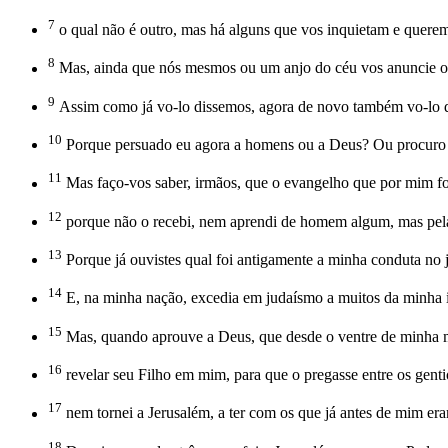
7
o qual não é outro, mas há alguns que vos inquietam e querem
8
Mas, ainda que nós mesmos ou um anjo do céu vos anuncie ou
9
Assim como já vo-lo dissemos, agora de novo também vo-lo di
10
Porque persuado eu agora a homens ou a Deus? Ou procuro ag
11
Mas faço-vos saber, irmãos, que o evangelho que por mim f
12
porque não o recebi, nem aprendi de homem algum, mas pela 
13
Porque já ouvistes qual foi antigamente a minha conduta no 
14
E, na minha nação, excedia em judaísmo a muitos da minha i
15
Mas, quando aprouve a Deus, que desde o ventre de minha 
16
revelar seu Filho em mim, para que o pregasse entre os genti
17
nem tornei a Jerusalém, a ter com os que já antes de mim era
18