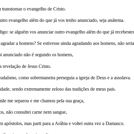
 transtornar o evangelho de Cristo.
tro evangelho além do que já vos tenho anunciado, seja anátema.
go: se alguém vos anunciar outro evangelho além do que já recebestes
radar a homens? Se estivesse ainda agradando aos homens, não seria 
oi anunciado não é segundo os homens,
revelação de Jesus Cristo.
judaísmo, como sobremaneira perseguia a igreja de Deus e a assolava.
dade, sendo extremamente zeloso das tradições de meus pais.
mãe me separou e me chamou pela sua graça,
os, não consultei carne nem sangue,
m apóstolos, mas parti para a Arábia e voltei outra vez a Damasco.