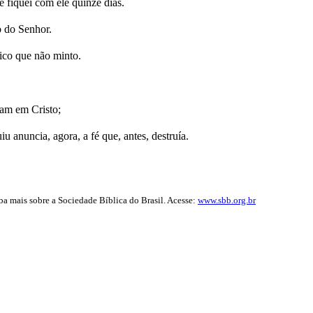
e fiquei com ele quinze dias.
o do Senhor.
fico que não minto.
vam em Cristo;
 anuncia, agora, a fé que, antes, destruía.
iba mais sobre a Sociedade Bíblica do Brasil. Acesse:
www.sbb.org.br