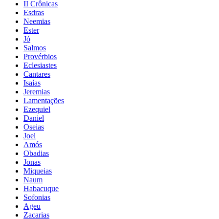
II Crônicas
Esdras
Neemias
Ester
Jó
Salmos
Provérbios
Eclesiastes
Cantares
Isaías
Jeremias
Lamentações
Ezequiel
Daniel
Oseias
Joel
Amós
Obadias
Jonas
Miqueias
Naum
Habacuque
Sofonias
Ageu
Zacarias