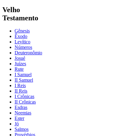
Velho
Testamento
Gênesis
Êxodo
Levítico
Números
Deuteronômio
Josué
Juízes
Rute
I Samuel
II Samuel
I Reis
II Reis
I Crônicas
II Crônicas
Esdras
Neemias
Ester
Jó
Salmos
Provérbios