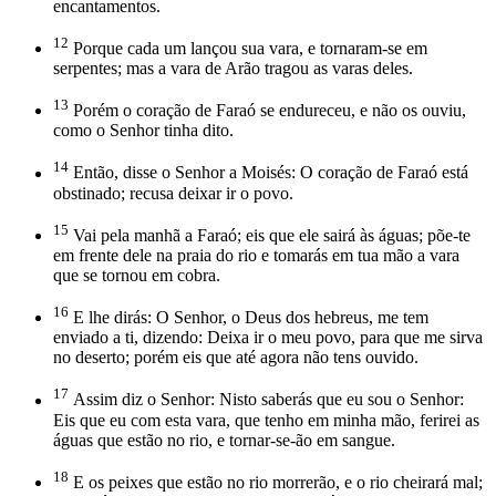
encantamentos.
12
Porque cada um lançou sua vara, e tornaram-se em
serpentes; mas a vara de Arão tragou as varas deles.
13
Porém o coração de Faraó se endureceu, e não os ouviu,
como o Senhor tinha dito.
14
Então, disse o Senhor a Moisés: O coração de Faraó está
obstinado; recusa deixar ir o povo.
15
Vai pela manhã a Faraó; eis que ele sairá às águas; põe-te
em frente dele na praia do rio e tomarás em tua mão a vara
que se tornou em cobra.
16
E lhe dirás: O Senhor, o Deus dos hebreus, me tem
enviado a ti, dizendo: Deixa ir o meu povo, para que me sirva
no deserto; porém eis que até agora não tens ouvido.
17
Assim diz o Senhor: Nisto saberás que eu sou o Senhor:
Eis que eu com esta vara, que tenho em minha mão, ferirei as
águas que estão no rio, e tornar-se-ão em sangue.
18
E os peixes que estão no rio morrerão, e o rio cheirará mal;