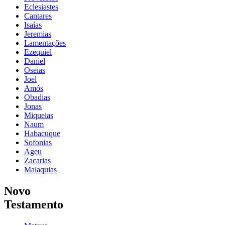
Eclesiastes
Cantares
Isaías
Jeremias
Lamentações
Ezequiel
Daniel
Oseias
Joel
Amós
Obadias
Jonas
Miqueias
Naum
Habacuque
Sofonias
Ageu
Zacarias
Malaquias
Novo
Testamento