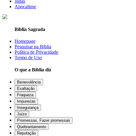
Judas
Apocalipse
Bíblia Sagrada
Homepage
Pesquisar na Bíblia
Política de Privacidade
Termo de Uso
O que a Bíblia diz
Benevolência
Exaltação
Fraqueza
Impurezas
Insegurança
Juízo
Promessas, Fazer promessas
Quebrantamento
Reputação