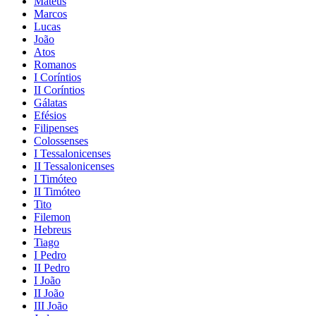
Mateus
Marcos
Lucas
João
Atos
Romanos
I Coríntios
II Coríntios
Gálatas
Efésios
Filipenses
Colossenses
I Tessalonicenses
II Tessalonicenses
I Timóteo
II Timóteo
Tito
Filemon
Hebreus
Tiago
I Pedro
II Pedro
I João
II João
III João