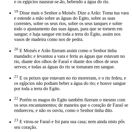
e os egípcios nausear-se-ão, bebendo a água do rio.
19
Disse mais o Senhor a Moisés: Dize a Arão: Toma tua vara
e estende a mão sobre as águas do Egito, sobre as suas
correntes, sobre os seus rios, sobre os seus tanques e sobre
todo o ajuntamento das suas águas, para que se tornem em
sangue; e haja sangue em toda a terra do Egito, assim nos
vasos de madeira como nos de pedra.
20
E Moisés e Arão fizeram assim como o Senhor tinha
mandado; e levantou a vara e feriu as águas que estavam no
rio, diante dos olhos de Faraó e diante dos olhos de seus
servos; e todas as águas do rio se tornaram em sangue.
21
E os peixes que estavam no rio morreram, e o rio fedeu, e
os egípcios não podiam beber a água do rio; e houve sangue
por toda a terra do Egito.
22
Porém os magos do Egito também fizeram o mesmo com
os seus encantamentos; de maneira que o coração de Faraó se
endureceu, e não os ouviu, como o Senhor tinha dito.
23
E virou-se Faraó e foi para sua casa; nem ainda nisto pôs
seu coração.