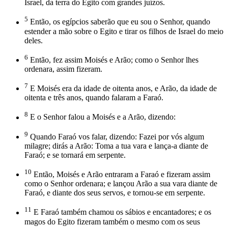
Israel, da terra do Egito com grandes juízos.
5
Então, os egípcios saberão que eu sou o Senhor, quando
estender a mão sobre o Egito e tirar os filhos de Israel do meio
deles.
6
Então, fez assim Moisés e Arão; como o Senhor lhes
ordenara, assim fizeram.
7
E Moisés era da idade de oitenta anos, e Arão, da idade de
oitenta e três anos, quando falaram a Faraó.
8
E o Senhor falou a Moisés e a Arão, dizendo:
9
Quando Faraó vos falar, dizendo: Fazei por vós algum
milagre; dirás a Arão: Toma a tua vara e lança-a diante de
Faraó; e se tornará em serpente.
10
Então, Moisés e Arão entraram a Faraó e fizeram assim
como o Senhor ordenara; e lançou Arão a sua vara diante de
Faraó, e diante dos seus servos, e tornou-se em serpente.
11
E Faraó também chamou os sábios e encantadores; e os
magos do Egito fizeram também o mesmo com os seus