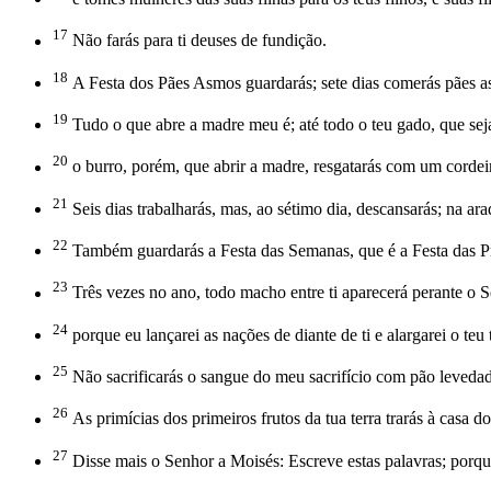
17
Não farás para ti deuses de fundição.
18
A Festa dos Pães Asmos guardarás; sete dias comerás pães a
19
Tudo o que abre a madre meu é; até todo o teu gado, que sej
20
o burro, porém, que abrir a madre, resgatarás com um cordeiro
21
Seis dias trabalharás, mas, ao sétimo dia, descansarás; na ar
22
Também guardarás a Festa das Semanas, que é a Festa das Pri
23
Três vezes no ano, todo macho entre ti aparecerá perante o S
24
porque eu lançarei as nações de diante de ti e alargarei o te
25
Não sacrificarás o sangue do meu sacrifício com pão levedado
26
As primícias dos primeiros frutos da tua terra trarás à casa d
27
Disse mais o Senhor a Moisés: Escreve estas palavras; porque