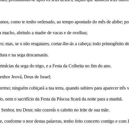
smos, como te tenho ordenado, ao tempo apontado do mês de abibe; por
a macho, abrindo a madre de vacas e de ovelhas;
; mas, se o não resgatares, cortar-lhe-ás a cabeça; todo primogênito d
adura e na sega descansarás.
mícias da sega do trigo, e a Festa da Colheita no fim do ano.
enhor Jeová, Deus de Israel;
u termo; ninguém cobiçará a tua terra, quando subires para aparecer três
, nem o sacrifício da Festa da Páscoa ficará da noite para a manhã.
o Senhor, teu Deus; não cozerás o cabrito no leite de sua mãe.
, conforme o teor destas palavras, tenho feito concerto contigo e com I