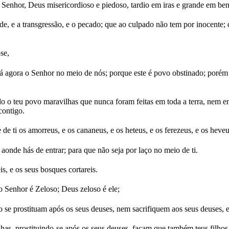
 Senhor, Deus misericordioso e piedoso, tardio em iras e grande em ben
, e a transgressão, e o pecado; que ao culpado não tem por inocente; que
se,
 vá agora o Senhor no meio de nós; porque este é povo obstinado; porém
odo o teu povo maravilhas que nunca foram feitas em toda a terra, nem 
contigo.
de ti os amorreus, e os cananeus, e os heteus, e os ferezeus, e os heveu
onde hás de entrar; para que não seja por laço no meio de ti.
is, e os seus bosques cortareis.
o Senhor é Zeloso; Deus zeloso é ele;
 se prostituam após os seus deuses, nem sacrifiquem aos seus deuses, e 
ilhas, prostituindo-se após os seus deuses, façam que também teus filhos