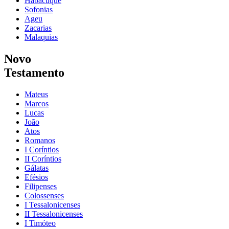
Habacuque
Sofonias
Ageu
Zacarias
Malaquias
Novo
Testamento
Mateus
Marcos
Lucas
João
Atos
Romanos
I Coríntios
II Coríntios
Gálatas
Efésios
Filipenses
Colossenses
I Tessalonicenses
II Tessalonicenses
I Timóteo