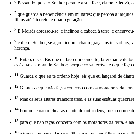
6
Passando, pois, o Senhor perante a sua face, clamou: Jeová, o
7
que guarda a beneficência em milhares; que perdoa a iniquidade
filhos até à terceira e quarta geração.
8
E Moisés apressou-se, e inclinou a cabeça à terra, e encurvou-
9
e disse: Senhor, se agora tenho achado graça aos teus olhos,
herança.
10
Então, disse: Eis que eu faço um concerto; farei diante de t
estás, veja a obra do Senhor; porque coisa terrível é o que faço 
11
Guarda o que eu te ordeno hoje; eis que eu lançarei de diante 
12
Guarda-te que não faças concerto com os moradores da terra a
13
Mas os seus altares transtornareis, e as suas estátuas quebrare
14
Porque te não inclinarás diante de outro deus; pois o nome d
15
para que não faças concerto com os moradores da terra, e não
16
e tomes mulheres das suas filhas para os teus filhos, e suas f