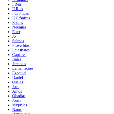
I Reis
II Reis
I Crônicas
II Crônicas
Esdras
Neemias
Ester
Jó
Salmos
Provérbios
Eclesiastes
Cantares
Isaías
Jeremias
Lamentações
Ezequiel
Daniel
Oseias
Joel
Amós
Obadias
Jonas
Miqueias
Naum