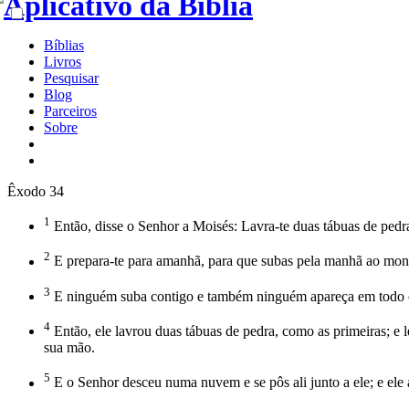
Bíblias
Livros
Pesquisar
Blog
Parceiros
Sobre
Êxodo 34
1
Então, disse o Senhor a Moisés: Lavra-te duas tábuas de pedra
2
E prepara-te para amanhã, para que subas pela manhã ao mont
3
E ninguém suba contigo e também ninguém apareça em todo o
4
Então, ele lavrou duas tábuas de pedra, como as primeiras; e
sua mão.
5
E o Senhor desceu numa nuvem e se pôs ali junto a ele; e el