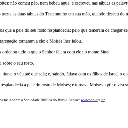
oites; não comeu pão, nem bebeu água, e escreveu nas tábuas as palav
trazia as duas tábuas do Testemunho em sua mão, quando desceu do mon
eis que a pele do seu rosto resplandecia; pelo que temeram de chegar-se 
gregação tornaram a ele; e Moisés lhes falou.
es ordenou tudo o que o Senhor falara com ele no monte Sinai.
 sobre o seu rosto.
tirava o véu até que saía; e, saindo, falava com os filhos de Israel o q
 resplandecia a pele do rosto de Moisés; e tornava Moisés a pôr o véu so
iba mais sobre a Sociedade Bíblica do Brasil. Acesse:
www.sbb.org.br