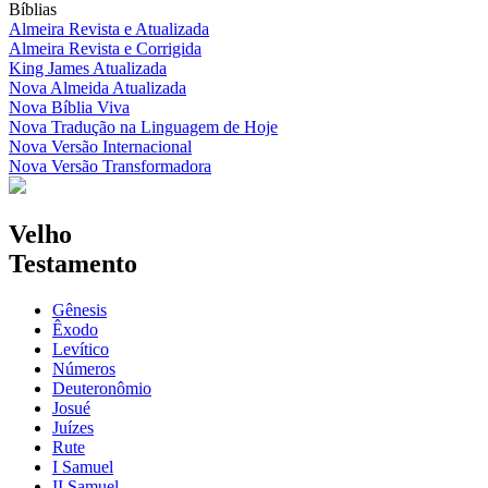
Bíblias
Almeira Revista e Atualizada
Almeira Revista e Corrigida
King James Atualizada
Nova Almeida Atualizada
Nova Bíblia Viva
Nova Tradução na Linguagem de Hoje
Nova Versão Internacional
Nova Versão Transformadora
Velho
Testamento
Gênesis
Êxodo
Levítico
Números
Deuteronômio
Josué
Juízes
Rute
I Samuel
II Samuel