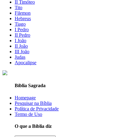
II Timóteo
Tito
Filemon
Hebreus
Tiago
I Pedro
II Pedro
I João
II João
III João
Judas
Apocalipse
Bíblia Sagrada
Homepage
Pesquisar na Bíblia
Política de Privacidade
Termo de Uso
O que a Bíblia diz