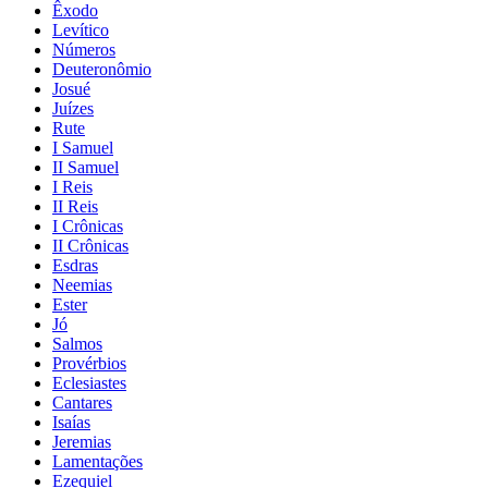
Êxodo
Levítico
Números
Deuteronômio
Josué
Juízes
Rute
I Samuel
II Samuel
I Reis
II Reis
I Crônicas
II Crônicas
Esdras
Neemias
Ester
Jó
Salmos
Provérbios
Eclesiastes
Cantares
Isaías
Jeremias
Lamentações
Ezequiel