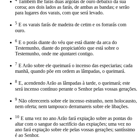
Também lhe farás duas argolas de ouro debaixo da sua
coroa; aos dois lados as farás, de ambas as bandas; e serão
para lugares dos varais, com que será levado.
5
E os varais farás de madeira de cetim e os forrarás com
ouro.
6
E o porás diante do véu que está diante da arca do
Testemunho, diante do propiciatório que está sobre o
Testemunho, onde me ajuntarei contigo.
7
E Arão sobre ele queimará o incenso das especiarias; cada
manhã, quando põe em ordem as lâmpadas, o queimará.
8
E, acendendo Arão as lâmpadas à tarde, o queimará; este
será incenso contínuo perante o Senhor pelas vossas gerações.
9
Não oferecereis sobre ele incenso estranho, nem holocausto,
nem oferta; nem tampouco derramareis sobre ele libações.
10
E uma vez no ano Arão fará expiação sobre as pontas do
altar com o sangue do sacrifício das expiações; uma vez no
ano fará expiação sobre ele pelas vossas gerações; santíssimo
é ao Senhor.