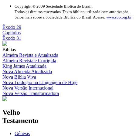
Copyright © 2009 Sociedade Bíblica do Brasil.
Todos os direitos reservados. Texto bíblico utilizado com autorização.
Saiba mais sobre a Sociedade Bíblica do Brasil. Acesse:
www.sbb.org.br
Êxodo 29
Capítulos
Êxodo 31
Bíblias
Almeira Revista e Atualizada
Almeira Revista e Corrigida
King James Atualizada
Nova Almeida Atualizada
Nova Bíblia Viva
Nova Tradução na Linguagem de Hoje
Nova Versão Internacional
Nova Versão Transformadora
Velho
Testamento
Gênesis