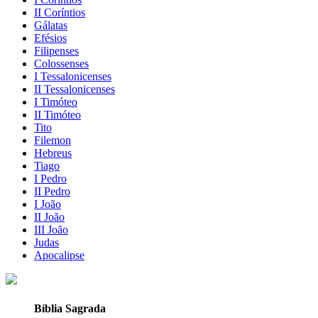
II Coríntios
Gálatas
Efésios
Filipenses
Colossenses
I Tessalonicenses
II Tessalonicenses
I Timóteo
II Timóteo
Tito
Filemon
Hebreus
Tiago
I Pedro
II Pedro
I João
II João
III João
Judas
Apocalipse
Bíblia Sagrada