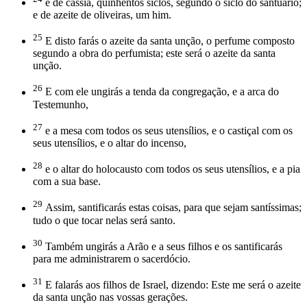
e de cássia, quinhentos siclos, segundo o siclo do santuário;
e de azeite de oliveiras, um him.
25
E disto farás o azeite da santa unção, o perfume composto
segundo a obra do perfumista; este será o azeite da santa
unção.
26
E com ele ungirás a tenda da congregação, e a arca do
Testemunho,
27
e a mesa com todos os seus utensílios, e o castiçal com os
seus utensílios, e o altar do incenso,
28
e o altar do holocausto com todos os seus utensílios, e a pia
com a sua base.
29
Assim, santificarás estas coisas, para que sejam santíssimas;
tudo o que tocar nelas será santo.
30
Também ungirás a Arão e a seus filhos e os santificarás
para me administrarem o sacerdócio.
31
E falarás aos filhos de Israel, dizendo: Este me será o azeite
da santa unção nas vossas gerações.