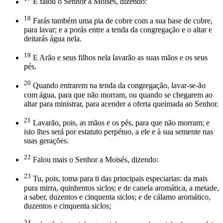
E falou o Senhor a Moisés, dizendo:
18
Farás também uma pia de cobre com a sua base de cobre,
para lavar; e a porás entre a tenda da congregação e o altar e
deitarás água nela.
19
E Arão e seus filhos nela lavarão as suas mãos e os seus
pés.
20
Quando entrarem na tenda da congregação, lavar-se-ão
com água, para que não morram, ou quando se chegarem ao
altar para ministrar, para acender a oferta queimada ao Senhor.
21
Lavarão, pois, as mãos e os pés, para que não morram; e
isto lhes será por estatuto perpétuo, a ele e à sua semente nas
suas gerações.
22
Falou mais o Senhor a Moisés, dizendo:
23
Tu, pois, toma para ti das principais especiarias: da mais
pura mirra, quinhentos siclos; e de canela aromática, a metade,
a saber, duzentos e cinquenta siclos; e de cálamo aromático,
duzentos e cinquenta siclos;
24