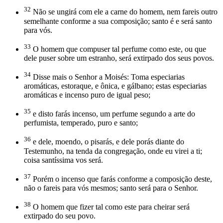
32
Não se ungirá com ele a carne do homem, nem fareis outro
semelhante conforme a sua composição; santo é e será santo
para vós.
33
O homem que compuser tal perfume como este, ou que
dele puser sobre um estranho, será extirpado dos seus povos.
34
Disse mais o Senhor a Moisés: Toma especiarias
aromáticas, estoraque, e ônica, e gálbano; estas especiarias
aromáticas e incenso puro de igual peso;
35
e disto farás incenso, um perfume segundo a arte do
perfumista, temperado, puro e santo;
36
e dele, moendo, o pisarás, e dele porás diante do
Testemunho, na tenda da congregação, onde eu virei a ti;
coisa santíssima vos será.
37
Porém o incenso que farás conforme a composição deste,
não o fareis para vós mesmos; santo será para o Senhor.
38
O homem que fizer tal como este para cheirar será
extirpado do seu povo.