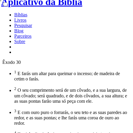
Bíblias
Livros
Pesquisar
Blog
Parceiros
Sobre
Êxodo 30
1
E farás um altar para queimar o incenso; de madeira de
cetim o farás.
2
O seu comprimento será de um côvado, e a sua largura, de
um côvado; será quadrado, e de dois côvados, a sua altura; e
as suas pontas farão uma só peça com ele.
3
E com ouro puro o forrarás, o seu teto e as suas paredes ao
redor, e as suas pontas; e lhe farás uma coroa de ouro ao
redor.
4