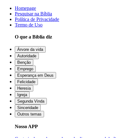
Homepage
Pesquisar na Bíblia
Política de Privacidade
Termo de Uso
O que a Bíblia diz
Árvore da vida
Autoridade
Benção
Emprego
Esperança em Deus
Felicidade
Heresia
Igreja
Segunda Vinda
Sinceridade
Outros temas
Nosso APP