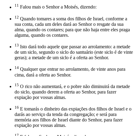
11
Falou mais o Senhor a Moisés, dizendo:
12
Quando tomares a soma dos filhos de Israel, conforme a
sua conta, cada um deles dará ao Senhor o resgate da sua
alma, quando os contares; para que não haja entre eles praga
alguma, quando os contares.
13
Isto dará todo aquele que passar ao arrolamento: a metade
de um siclo, segundo o siclo do santuário (este siclo é de vinte
geras); a metade de um siclo é a oferta ao Senhor.
14
Qualquer que entrar no arrolamento, de vinte anos para
cima, dará a oferta ao Senhor.
15
O rico não aumentará, e o pobre não diminuirá da metade
do siclo, quando derem a oferta ao Senhor, para fazer
expiação por vossas almas.
16
E tomarás o dinheiro das expiações dos filhos de Israel e o
darás ao serviço da tenda da congregação; e será para
memória aos filhos de Israel diante do Senhor, para fazer
expiação por vossas almas.
17