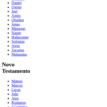
Daniel
Oseias
Joel
Amós
Obadias
Jonas
Miqueias
Naum
Habacuque
Sofonias
Ageu
Zacarias
Malaquias
Novo
Testamento
Mateus
Marcos
Lucas
João
Atos
Romanos
I Coríntios