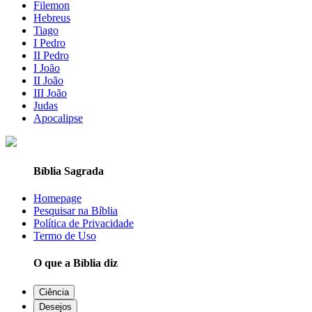
Filemon
Hebreus
Tiago
I Pedro
II Pedro
I João
II João
III João
Judas
Apocalipse
Bíblia Sagrada
Homepage
Pesquisar na Bíblia
Política de Privacidade
Termo de Uso
O que a Bíblia diz
Ciência
Desejos