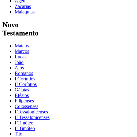
Ageu
Zacarias
Malaquias
Novo
Testamento
Mateus
Marcos
Lucas
João
Atos
Romanos
I Coríntios
II Coríntios
Gálatas
Efésios
Filipenses
Colossenses
I Tessalonicenses
II Tessalonicenses
I Timóteo
II Timóteo
Tito