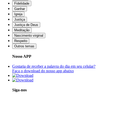
Fidelidade
Ganhar
Igreja
Justiça
Justiça de Deus
Meditação
Nascimento virginal
Respeito
Outros temas
Nosso APP
Gostaria de receber a palavra do dia em seu celular?
Faça o download do nosso app abaixo
Siga-nos