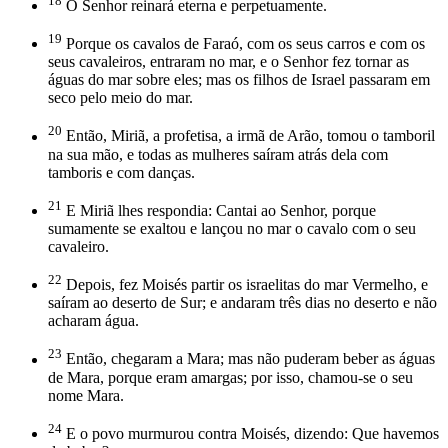
18
O Senhor reinará eterna e perpetuamente.
19
Porque os cavalos de Faraó, com os seus carros e com os
seus cavaleiros, entraram no mar, e o Senhor fez tornar as
águas do mar sobre eles; mas os filhos de Israel passaram em
seco pelo meio do mar.
20
Então, Miriã, a profetisa, a irmã de Arão, tomou o tamboril
na sua mão, e todas as mulheres saíram atrás dela com
tamboris e com danças.
21
E Miriã lhes respondia: Cantai ao Senhor, porque
sumamente se exaltou e lançou no mar o cavalo com o seu
cavaleiro.
22
Depois, fez Moisés partir os israelitas do mar Vermelho, e
saíram ao deserto de Sur; e andaram três dias no deserto e não
acharam água.
23
Então, chegaram a Mara; mas não puderam beber as águas
de Mara, porque eram amargas; por isso, chamou-se o seu
nome Mara.
24
E o povo murmurou contra Moisés, dizendo: Que havemos