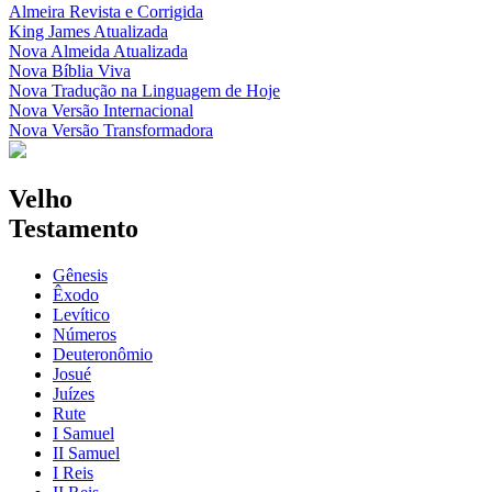
Almeira Revista e Corrigida
King James Atualizada
Nova Almeida Atualizada
Nova Bíblia Viva
Nova Tradução na Linguagem de Hoje
Nova Versão Internacional
Nova Versão Transformadora
Velho
Testamento
Gênesis
Êxodo
Levítico
Números
Deuteronômio
Josué
Juízes
Rute
I Samuel
II Samuel
I Reis