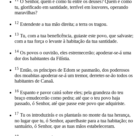
Ó Senhor, quem é como tu entre os deuses? Quem é como
tu, glorificado em santidade, terrível em louvores, operando
maravilhas?
12
Estendeste a tua mão direita; a terra os tragou.
13
Tu, com a tua beneficência, guiaste este povo, que salvaste;
com a tua força o levaste à habitação da tua santidade.
14
Os povos o ouvirão, eles estremecerão; apoderar-se-á uma
dor dos habitantes da Filístia.
15
Então, os príncipes de Edom se pasmarão, dos poderosos
dos moabitas apoderar-se-á um tremor, derreter-se-ão todos os
habitantes de Canaã.
16
Espanto e pavor cairá sobre eles; pela grandeza do teu
braço emudecerão como pedra; até que o teu povo haja
passado, ó Senhor, até que passe este povo que adquiriste.
17
Tu os introduzirás e os plantarás no monte da tua herança,
no lugar que tu, ó Senhor, aparelhaste para a tua habitação; no
santuário, ó Senhor, que as tuas mãos estabeleceram.