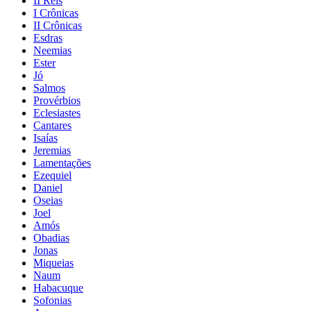
II Reis
I Crônicas
II Crônicas
Esdras
Neemias
Ester
Jó
Salmos
Provérbios
Eclesiastes
Cantares
Isaías
Jeremias
Lamentações
Ezequiel
Daniel
Oseias
Joel
Amós
Obadias
Jonas
Miqueias
Naum
Habacuque
Sofonias