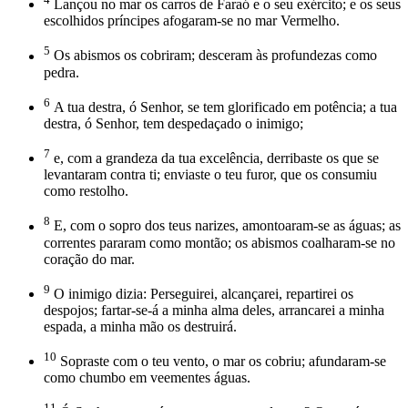
Lançou no mar os carros de Faraó e o seu exército; e os seus
escolhidos príncipes afogaram-se no mar Vermelho.
5
Os abismos os cobriram; desceram às profundezas como
pedra.
6
A tua destra, ó Senhor, se tem glorificado em potência; a tua
destra, ó Senhor, tem despedaçado o inimigo;
7
e, com a grandeza da tua excelência, derribaste os que se
levantaram contra ti; enviaste o teu furor, que os consumiu
como restolho.
8
E, com o sopro dos teus narizes, amontoaram-se as águas; as
correntes pararam como montão; os abismos coalharam-se no
coração do mar.
9
O inimigo dizia: Perseguirei, alcançarei, repartirei os
despojos; fartar-se-á a minha alma deles, arrancarei a minha
espada, a minha mão os destruirá.
10
Sopraste com o teu vento, o mar os cobriu; afundaram-se
como chumbo em veementes águas.
11