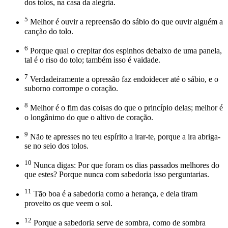
dos tolos, na casa da alegria.
5
Melhor é ouvir a repreensão do sábio do que ouvir alguém a
canção do tolo.
6
Porque qual o crepitar dos espinhos debaixo de uma panela,
tal é o riso do tolo; também isso é vaidade.
7
Verdadeiramente a opressão faz endoidecer até o sábio, e o
suborno corrompe o coração.
8
Melhor é o fim das coisas do que o princípio delas; melhor é
o longânimo do que o altivo de coração.
9
Não te apresses no teu espírito a irar-te, porque a ira abriga-
se no seio dos tolos.
10
Nunca digas: Por que foram os dias passados melhores do
que estes? Porque nunca com sabedoria isso perguntarias.
11
Tão boa é a sabedoria como a herança, e dela tiram
proveito os que veem o sol.
12
Porque a sabedoria serve de sombra, como de sombra