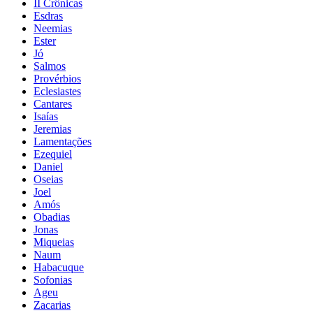
II Crônicas
Esdras
Neemias
Ester
Jó
Salmos
Provérbios
Eclesiastes
Cantares
Isaías
Jeremias
Lamentações
Ezequiel
Daniel
Oseias
Joel
Amós
Obadias
Jonas
Miqueias
Naum
Habacuque
Sofonias
Ageu
Zacarias