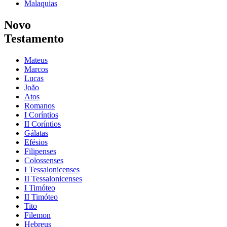
Malaquias
Novo
Testamento
Mateus
Marcos
Lucas
João
Atos
Romanos
I Coríntios
II Coríntios
Gálatas
Efésios
Filipenses
Colossenses
I Tessalonicenses
II Tessalonicenses
I Timóteo
II Timóteo
Tito
Filemon
Hebreus