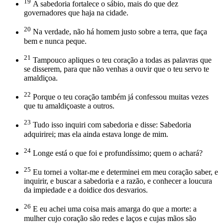
19
A sabedoria fortalece o sábio, mais do que dez
governadores que haja na cidade.
20
Na verdade, não há homem justo sobre a terra, que faça
bem e nunca peque.
21
Tampouco apliques o teu coração a todas as palavras que
se disserem, para que não venhas a ouvir que o teu servo te
amaldiçoa.
22
Porque o teu coração também já confessou muitas vezes
que tu amaldiçoaste a outros.
23
Tudo isso inquiri com sabedoria e disse: Sabedoria
adquirirei; mas ela ainda estava longe de mim.
24
Longe está o que foi e profundíssimo; quem o achará?
25
Eu tornei a voltar-me e determinei em meu coração saber, e
inquirir, e buscar a sabedoria e a razão, e conhecer a loucura
da impiedade e a doidice dos desvarios.
26
E eu achei uma coisa mais amarga do que a morte: a
mulher cujo coração são redes e laços e cujas mãos são