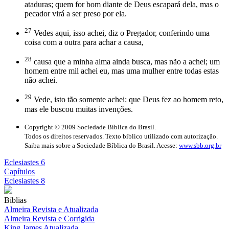
ataduras; quem for bom diante de Deus escapará dela, mas o
pecador virá a ser preso por ela.
27
Vedes aqui, isso achei, diz o Pregador, conferindo uma
coisa com a outra para achar a causa,
28
causa que a minha alma ainda busca, mas não a achei; um
homem entre mil achei eu, mas uma mulher entre todas estas
não achei.
29
Vede, isto tão somente achei: que Deus fez ao homem reto,
mas ele buscou muitas invenções.
Copyright © 2009 Sociedade Bíblica do Brasil.
Todos os direitos reservados. Texto bíblico utilizado com autorização.
Saiba mais sobre a Sociedade Bíblica do Brasil. Acesse:
www.sbb.org.br
Eclesiastes 6
Capítulos
Eclesiastes 8
Bíblias
Almeira Revista e Atualizada
Almeira Revista e Corrigida
King James Atualizada