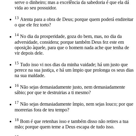
serve o dinheiro; mas a excelência da sabedoria é que ela dá
vida ao seu possuidor.
13
Atenta para a obra de Deus; porque quem poderá endireitar
o que ele fez torto?
14
No dia da prosperidade, goza do bem, mas, no dia da
adversidade, considera; porque também Deus fez este em
oposição àquele, para que o homem nada ache que tenha de
vir depois dele.
15
Tudo isso vi nos dias da minha vaidade; há um justo que
perece na sua justiça, e há um ímpio que prolonga os seus dias
na sua maldade.
16
Não sejas demasiadamente justo, nem demasiadamente
sábio; por que te destruirias a ti mesmo?
17
Não sejas demasiadamente ímpio, nem sejas louco; por que
morrerias fora de teu tempo?
18
Bom é que retenhas isso e também disso não retires a tua
mão; porque quem teme a Deus escapa de tudo isso.