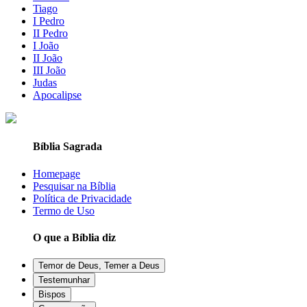
Tiago
I Pedro
II Pedro
I João
II João
III João
Judas
Apocalipse
Bíblia Sagrada
Homepage
Pesquisar na Bíblia
Política de Privacidade
Termo de Uso
O que a Bíblia diz
Temor de Deus, Temer a Deus
Testemunhar
Bispos