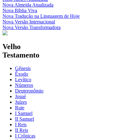
Nova Almeida Atualizada
Nova Bíblia Viva
Nova Tradução na Linguagem de Hoje
Nova Versão Internacional
Nova Versão Transformadora
Velho
Testamento
Gênesis
Êxodo
Levítico
Números
Deuteronômio
Josué
Juízes
Rute
I Samuel
II Samuel
I Reis
II Reis
I Crônicas