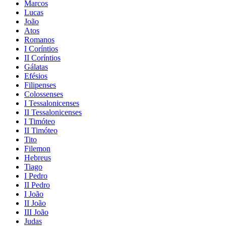
Marcos
Lucas
João
Atos
Romanos
I Coríntios
II Coríntios
Gálatas
Efésios
Filipenses
Colossenses
I Tessalonicenses
II Tessalonicenses
I Timóteo
II Timóteo
Tito
Filemon
Hebreus
Tiago
I Pedro
II Pedro
I João
II João
III João
Judas