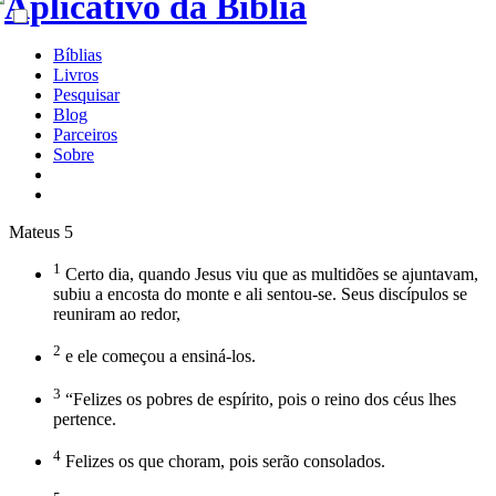
Bíblias
Livros
Pesquisar
Blog
Parceiros
Sobre
Mateus 5
1
Certo dia, quando Jesus viu que as multidões se ajuntavam,
subiu a encosta do monte e ali sentou-se. Seus discípulos se
reuniram ao redor,
2
e ele começou a ensiná-los.
3
“Felizes os pobres de espírito, pois o reino dos céus lhes
pertence.
4
Felizes os que choram, pois serão consolados.