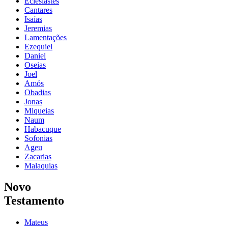
Eclesiastes
Cantares
Isaías
Jeremias
Lamentações
Ezequiel
Daniel
Oseias
Joel
Amós
Obadias
Jonas
Miqueias
Naum
Habacuque
Sofonias
Ageu
Zacarias
Malaquias
Novo
Testamento
Mateus