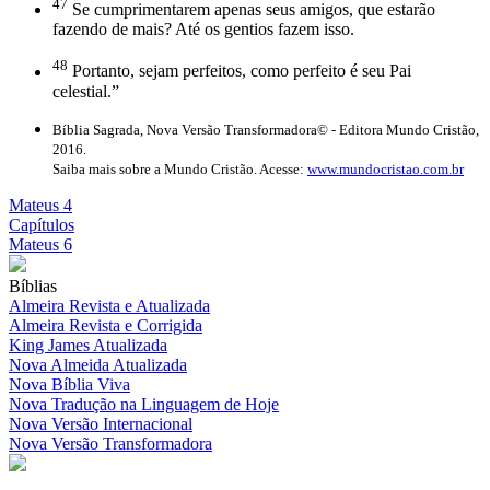
47
Se cumprimentarem apenas seus amigos, que estarão
fazendo de mais? Até os gentios fazem isso.
48
Portanto, sejam perfeitos, como perfeito é seu Pai
celestial.”
Bíblia Sagrada, Nova Versão Transformadora© - Editora Mundo Cristão,
2016.
Saiba mais sobre a Mundo Cristão. Acesse:
www.mundocristao.com.br
Mateus 4
Capítulos
Mateus 6
Bíblias
Almeira Revista e Atualizada
Almeira Revista e Corrigida
King James Atualizada
Nova Almeida Atualizada
Nova Bíblia Viva
Nova Tradução na Linguagem de Hoje
Nova Versão Internacional
Nova Versão Transformadora