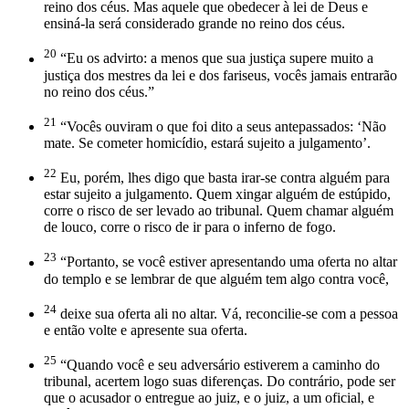
reino dos céus. Mas aquele que obedecer à lei de Deus e
ensiná-la será considerado grande no reino dos céus.
20
“Eu os advirto: a menos que sua justiça supere muito a
justiça dos mestres da lei e dos fariseus, vocês jamais entrarão
no reino dos céus.”
21
“Vocês ouviram o que foi dito a seus antepassados: ‘Não
mate. Se cometer homicídio, estará sujeito a julgamento’.
22
Eu, porém, lhes digo que basta irar-se contra alguém para
estar sujeito a julgamento. Quem xingar alguém de estúpido,
corre o risco de ser levado ao tribunal. Quem chamar alguém
de louco, corre o risco de ir para o inferno de fogo.
23
“Portanto, se você estiver apresentando uma oferta no altar
do templo e se lembrar de que alguém tem algo contra você,
24
deixe sua oferta ali no altar. Vá, reconcilie-se com a pessoa
e então volte e apresente sua oferta.
25
“Quando você e seu adversário estiverem a caminho do
tribunal, acertem logo suas diferenças. Do contrário, pode ser
que o acusador o entregue ao juiz, e o juiz, a um oficial, e