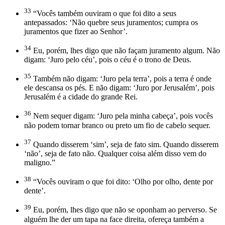
33
“Vocês também ouviram o que foi dito a seus
antepassados: ‘Não quebre seus juramentos; cumpra os
juramentos que fizer ao Senhor’.
34
Eu, porém, lhes digo que não façam juramento algum. Não
digam: ‘Juro pelo céu’, pois o céu é o trono de Deus.
35
Também não digam: ‘Juro pela terra’, pois a terra é onde
ele descansa os pés. E não digam: ‘Juro por Jerusalém’, pois
Jerusalém é a cidade do grande Rei.
36
Nem sequer digam: ‘Juro pela minha cabeça’, pois vocês
não podem tornar branco ou preto um fio de cabelo sequer.
37
Quando disserem ‘sim’, seja de fato sim. Quando disserem
‘não’, seja de fato não. Qualquer coisa além disso vem do
maligno.”
38
“Vocês ouviram o que foi dito: ‘Olho por olho, dente por
dente’.
39
Eu, porém, lhes digo que não se oponham ao perverso. Se
alguém lhe der um tapa na face direita, ofereça também a