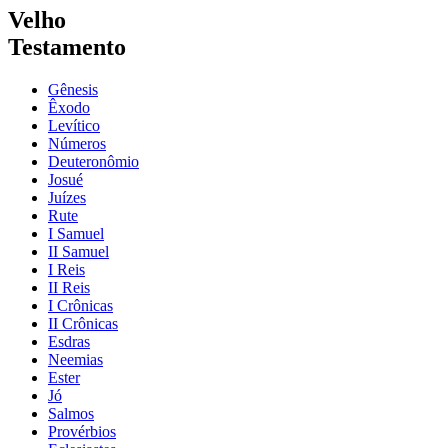
Velho
Testamento
Gênesis
Êxodo
Levítico
Números
Deuteronômio
Josué
Juízes
Rute
I Samuel
II Samuel
I Reis
II Reis
I Crônicas
II Crônicas
Esdras
Neemias
Ester
Jó
Salmos
Provérbios