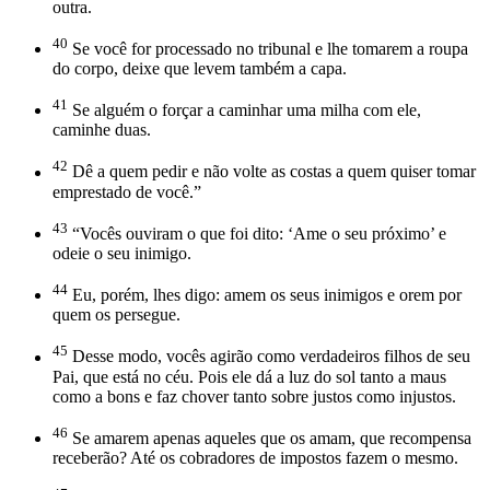
outra.
40
Se você for processado no tribunal e lhe tomarem a roupa
do corpo, deixe que levem também a capa.
41
Se alguém o forçar a caminhar uma milha com ele,
caminhe duas.
42
Dê a quem pedir e não volte as costas a quem quiser tomar
emprestado de você.”
43
“Vocês ouviram o que foi dito: ‘Ame o seu próximo’ e
odeie o seu inimigo.
44
Eu, porém, lhes digo: amem os seus inimigos e orem por
quem os persegue.
45
Desse modo, vocês agirão como verdadeiros filhos de seu
Pai, que está no céu. Pois ele dá a luz do sol tanto a maus
como a bons e faz chover tanto sobre justos como injustos.
46
Se amarem apenas aqueles que os amam, que recompensa
receberão? Até os cobradores de impostos fazem o mesmo.