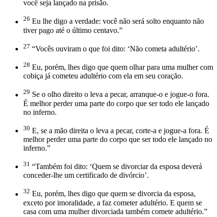
você seja lançado na prisão.
26
Eu lhe digo a verdade: você não será solto enquanto não
tiver pago até o último centavo.”
27
“Vocês ouviram o que foi dito: ‘Não cometa adultério’.
28
Eu, porém, lhes digo que quem olhar para uma mulher com
cobiça já cometeu adultério com ela em seu coração.
29
Se o olho direito o leva a pecar, arranque-o e jogue-o fora.
É melhor perder uma parte do corpo que ser todo ele lançado
no inferno.
30
E, se a mão direita o leva a pecar, corte-a e jogue-a fora. É
melhor perder uma parte do corpo que ser todo ele lançado no
inferno.”
31
“Também foi dito: ‘Quem se divorciar da esposa deverá
conceder-lhe um certificado de divórcio’.
32
Eu, porém, lhes digo que quem se divorcia da esposa,
exceto por imoralidade, a faz cometer adultério. E quem se
casa com uma mulher divorciada também comete adultério.”