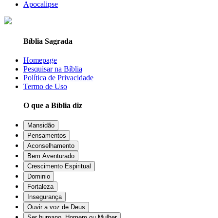
Apocalipse
Bíblia Sagrada
Homepage
Pesquisar na Bíblia
Política de Privacidade
Termo de Uso
O que a Bíblia diz
Mansidão
Pensamentos
Aconselhamento
Bem Aventurado
Crescimento Espiritual
Dominio
Fortaleza
Insegurança
Ouvir a voz de Deus
Ser humano, Homem ou Mulher