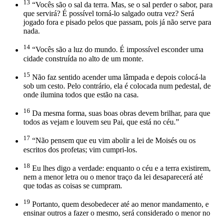
13
“Vocês são o sal da terra. Mas, se o sal perder o sabor, para
que servirá? É possível torná-lo salgado outra vez? Será
jogado fora e pisado pelos que passam, pois já não serve para
nada.
14
“Vocês são a luz do mundo. É impossível esconder uma
cidade construída no alto de um monte.
15
Não faz sentido acender uma lâmpada e depois colocá-la
sob um cesto. Pelo contrário, ela é colocada num pedestal, de
onde ilumina todos que estão na casa.
16
Da mesma forma, suas boas obras devem brilhar, para que
todos as vejam e louvem seu Pai, que está no céu.”
17
“Não pensem que eu vim abolir a lei de Moisés ou os
escritos dos profetas; vim cumpri-los.
18
Eu lhes digo a verdade: enquanto o céu e a terra existirem,
nem a menor letra ou o menor traço da lei desaparecerá até
que todas as coisas se cumpram.
19
Portanto, quem desobedecer até ao menor mandamento, e
ensinar outros a fazer o mesmo, será considerado o menor no