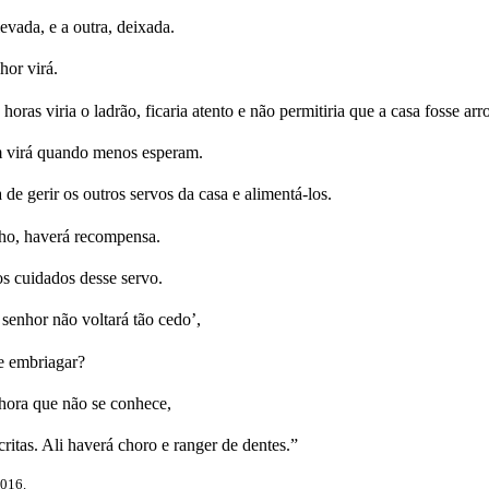
vada, e a outra, deixada.
hor virá.
ras viria o ladrão, ficaria atento e não permitiria que a casa fosse ar
 virá quando menos esperam.
de gerir os outros servos da casa e alimentá-los.
lho, haverá recompensa.
os cuidados desse servo.
senhor não voltará tão cedo’,
se embriagar?
hora que não se conhece,
ritas. Ali haverá choro e ranger de dentes.”
2016.