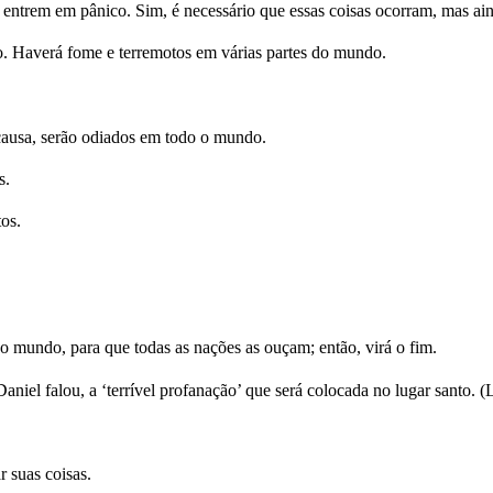
 entrem em pânico. Sim, é necessário que essas coisas ocorram, mas ain
o. Haverá fome e terremotos em várias partes do mundo.
causa, serão odiados em todo o mundo.
s.
os.
o mundo, para que todas as nações as ouçam; então, virá o fim.
iel falou, a ‘terrível profanação’ que será colocada no lugar santo. (Le
r suas coisas.