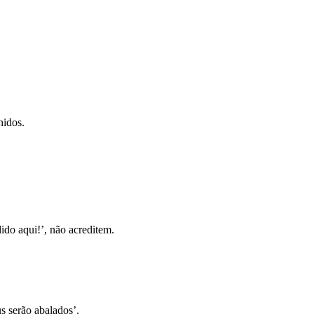
hidos.
dido aqui!’, não acreditem.
us serão abalados’.