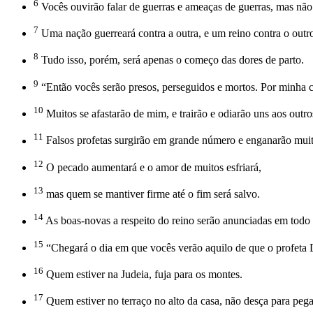
6
Vocês ouvirão falar de guerras e ameaças de guerras, mas não
7
Uma nação guerreará contra a outra, e um reino contra o outr
8
Tudo isso, porém, será apenas o começo das dores de parto.
9
“Então vocês serão presos, perseguidos e mortos. Por minha 
10
Muitos se afastarão de mim, e trairão e odiarão uns aos outro
11
Falsos profetas surgirão em grande número e enganarão muit
12
O pecado aumentará e o amor de muitos esfriará,
13
mas quem se mantiver firme até o fim será salvo.
14
As boas-novas a respeito do reino serão anunciadas em todo 
15
“Chegará o dia em que vocês verão aquilo de que o profeta Dan
16
Quem estiver na Judeia, fuja para os montes.
17
Quem estiver no terraço no alto da casa, não desça para pega