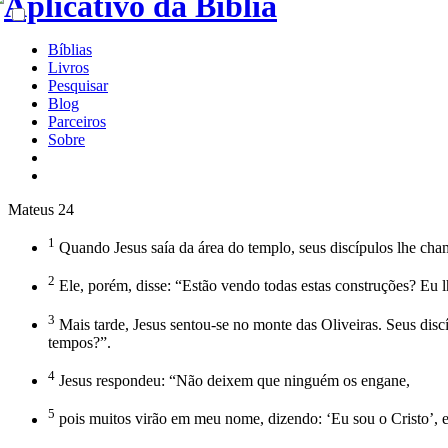
Bíblias
Livros
Pesquisar
Blog
Parceiros
Sobre
Mateus 24
1
Quando Jesus saía da área do templo, seus discípulos lhe cham
2
Ele, porém, disse: “Estão vendo todas estas construções? Eu l
3
Mais tarde, Jesus sentou-se no monte das Oliveiras. Seus discí
tempos?”.
4
Jesus respondeu: “Não deixem que ninguém os engane,
5
pois muitos virão em meu nome, dizendo: ‘Eu sou o Cristo’, 