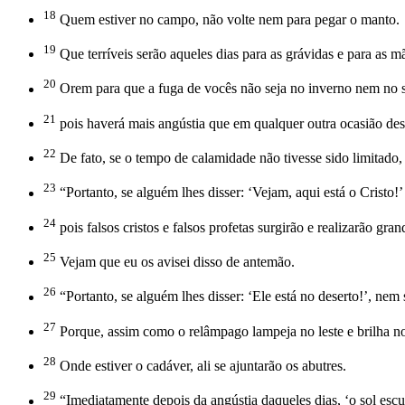
18
Quem estiver no campo, não volte nem para pegar o manto.
19
Que terríveis serão aqueles dias para as grávidas e para as
20
Orem para que a fuga de vocês não seja no inverno nem no 
21
pois haverá mais angústia que em qualquer outra ocasião de
22
De fato, se o tempo de calamidade não tivesse sido limitado,
23
“Portanto, se alguém lhes disser: ‘Vejam, aqui está o Cristo!’ 
24
pois falsos cristos e falsos profetas surgirão e realizarão gra
25
Vejam que eu os avisei disso de antemão.
26
“Portanto, se alguém lhes disser: ‘Ele está no deserto!’, nem
27
Porque, assim como o relâmpago lampeja no leste e brilha n
28
Onde estiver o cadáver, ali se ajuntarão os abutres.
29
“Imediatamente depois da angústia daqueles dias, ‘o sol escur