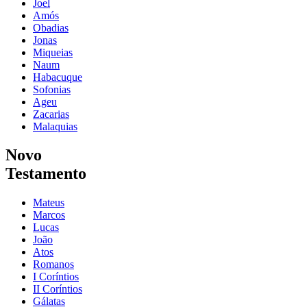
Joel
Amós
Obadias
Jonas
Miqueias
Naum
Habacuque
Sofonias
Ageu
Zacarias
Malaquias
Novo
Testamento
Mateus
Marcos
Lucas
João
Atos
Romanos
I Coríntios
II Coríntios
Gálatas