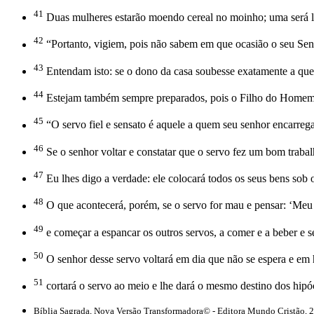
41
Duas mulheres estarão moendo cereal no moinho; uma será le
42
“Portanto, vigiem, pois não sabem em que ocasião o seu Sen
43
Entendam isto: se o dono da casa soubesse exatamente a que ho
44
Estejam também sempre preparados, pois o Filho do Homem
45
“O servo fiel e sensato é aquele a quem seu senhor encarrega 
46
Se o senhor voltar e constatar que o servo fez um bom traba
47
Eu lhes digo a verdade: ele colocará todos os seus bens sob 
48
O que acontecerá, porém, se o servo for mau e pensar: ‘Meu 
49
e começar a espancar os outros servos, a comer e a beber e 
50
O senhor desse servo voltará em dia que não se espera e em 
51
cortará o servo ao meio e lhe dará o mesmo destino dos hipóc
Bíblia Sagrada, Nova Versão Transformadora© - Editora Mundo Cristão, 