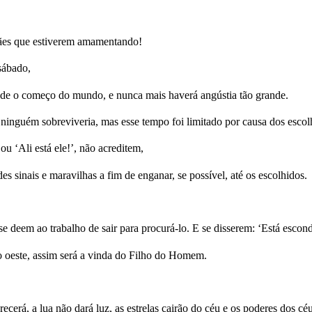
 mães que estiverem amamentando!
sábado,
sde o começo do mundo, e nunca mais haverá angústia tão grande.
 ninguém sobreviveria, mas esse tempo foi limitado por causa dos escol
ou ‘Ali está ele!’, não acreditem,
ndes sinais e maravilhas a fim de enganar, se possível, até os escolhidos.
 se deem ao trabalho de sair para procurá-lo. E se disserem: ‘Está escon
o oeste, assim será a vinda do Filho do Homem.
ecerá, a lua não dará luz, as estrelas cairão do céu e os poderes dos cé