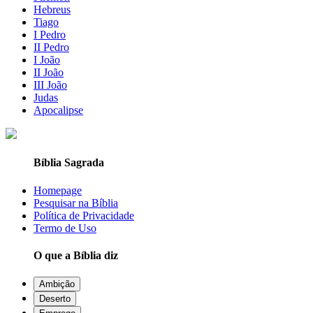
Hebreus
Tiago
I Pedro
II Pedro
I João
II João
III João
Judas
Apocalipse
Bíblia Sagrada
Homepage
Pesquisar na Bíblia
Política de Privacidade
Termo de Uso
O que a Bíblia diz
Ambição
Deserto