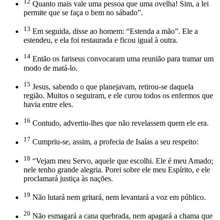
12
Quanto mais vale uma pessoa que uma ovelha! Sim, a lei
permite que se faça o bem no sábado”.
13
Em seguida, disse ao homem: “Estenda a mão”. Ele a
estendeu, e ela foi restaurada e ficou igual à outra.
14
Então os fariseus convocaram uma reunião para tramar um
modo de matá-lo.
15
Jesus, sabendo o que planejavam, retirou-se daquela
região. Muitos o seguiram, e ele curou todos os enfermos que
havia entre eles.
16
Contudo, advertiu-lhes que não revelassem quem ele era.
17
Cumpriu-se, assim, a profecia de Isaías a seu respeito:
18
“Vejam meu Servo, aquele que escolhi. Ele é meu Amado;
nele tenho grande alegria. Porei sobre ele meu Espírito, e ele
proclamará justiça às nações.
19
Não lutará nem gritará, nem levantará a voz em público.
20
Não esmagará a cana quebrada, nem apagará a chama que