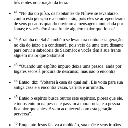
três noites no coração da terra.
41
“No dia do juízo, os habitantes de Nínive se levantarão
contra esta geração e a condenarão, pois eles se arrependeram
de seus pecados quando ouviram a mensagem anunciada por
Jonas; e vocês têm à sua frente alguém maior que Jonas!
42
A rainha de Sabá também se levantará contra esta geração
no dia do juízo e a condenará, pois veio de uma terra distante
para ouvir a sabedoria de Salomão; e vocês têm à sua frente
alguém maior que Salomão!
43
“Quando um espírito impuro deixa uma pessoa, anda por
lugares secos à procura de descanso, mas não o encontra.
44
Então, diz: ‘Voltarei à casa da qual saí’. Ele volta para sua
antiga casa e a encontra vazia, varrida e arrumada.
45
Então o espírito busca outros sete espíritos, piores que ele,
e todos entram na pessoa e passam a morar nela, e a pessoa
fica pior que antes. Assim acontecerá com esta geração
perversa”.
46
Enquanto Jesus falava à multidão, sua mãe e seus irmãos