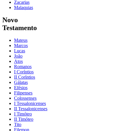
Zacarias
Malaquias
Novo
Testamento
Mateus
Marcos
Lucas
João
Atos
Romanos
I Coríntios
II Coríntios
Gálatas
Efésios
Filipenses
Colossenses
I Tessalonicenses
II Tessalonicenses
I Timóteo
II Timóteo
Tito
Filemon