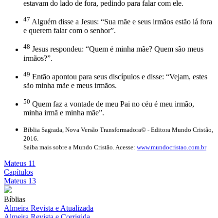
estavam do lado de fora, pedindo para falar com ele.
47
Alguém disse a Jesus: “Sua mãe e seus irmãos estão lá fora
e querem falar com o senhor”.
48
Jesus respondeu: “Quem é minha mãe? Quem são meus
irmãos?”.
49
Então apontou para seus discípulos e disse: “Vejam, estes
são minha mãe e meus irmãos.
50
Quem faz a vontade de meu Pai no céu é meu irmão,
minha irmã e minha mãe”.
Bíblia Sagrada, Nova Versão Transformadora© - Editora Mundo Cristão,
2016.
Saiba mais sobre a Mundo Cristão. Acesse:
www.mundocristao.com.br
Mateus 11
Capítulos
Mateus 13
Bíblias
Almeira Revista e Atualizada
Almeira Revista e Corrigida