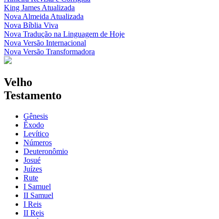
King James Atualizada
Nova Almeida Atualizada
Nova Bíblia Viva
Nova Tradução na Linguagem de Hoje
Nova Versão Internacional
Nova Versão Transformadora
Velho
Testamento
Gênesis
Êxodo
Levítico
Números
Deuteronômio
Josué
Juízes
Rute
I Samuel
II Samuel
I Reis
II Reis