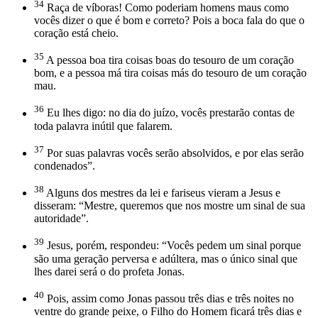
34
Raça de víboras! Como poderiam homens maus como
vocês dizer o que é bom e correto? Pois a boca fala do que o
coração está cheio.
35
A pessoa boa tira coisas boas do tesouro de um coração
bom, e a pessoa má tira coisas más do tesouro de um coração
mau.
36
Eu lhes digo: no dia do juízo, vocês prestarão contas de
toda palavra inútil que falarem.
37
Por suas palavras vocês serão absolvidos, e por elas serão
condenados”.
38
Alguns dos mestres da lei e fariseus vieram a Jesus e
disseram: “Mestre, queremos que nos mostre um sinal de sua
autoridade”.
39
Jesus, porém, respondeu: “Vocês pedem um sinal porque
são uma geração perversa e adúltera, mas o único sinal que
lhes darei será o do profeta Jonas.
40
Pois, assim como Jonas passou três dias e três noites no
ventre do grande peixe, o Filho do Homem ficará três dias e