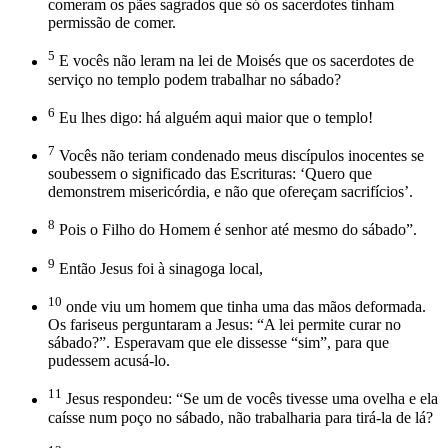
comeram os pães sagrados que só os sacerdotes tinham
permissão de comer.
5
E vocês não leram na lei de Moisés que os sacerdotes de
serviço no templo podem trabalhar no sábado?
6
Eu lhes digo: há alguém aqui maior que o templo!
7
Vocês não teriam condenado meus discípulos inocentes se
soubessem o significado das Escrituras: ‘Quero que
demonstrem misericórdia, e não que ofereçam sacrifícios’.
8
Pois o Filho do Homem é senhor até mesmo do sábado”.
9
Então Jesus foi à sinagoga local,
10
onde viu um homem que tinha uma das mãos deformada.
Os fariseus perguntaram a Jesus: “A lei permite curar no
sábado?”. Esperavam que ele dissesse “sim”, para que
pudessem acusá-lo.
11
Jesus respondeu: “Se um de vocês tivesse uma ovelha e ela
caísse num poço no sábado, não trabalharia para tirá-la de lá?