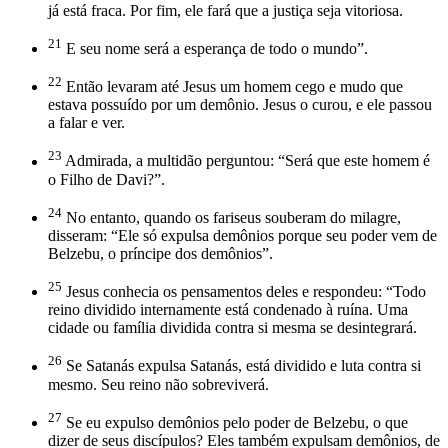
já está fraca. Por fim, ele fará que a justiça seja vitoriosa.
21
E seu nome será a esperança de todo o mundo”.
22
Então levaram até Jesus um homem cego e mudo que
estava possuído por um demônio. Jesus o curou, e ele passou
a falar e ver.
23
Admirada, a multidão perguntou: “Será que este homem é
o Filho de Davi?”.
24
No entanto, quando os fariseus souberam do milagre,
disseram: “Ele só expulsa demônios porque seu poder vem de
Belzebu, o príncipe dos demônios”.
25
Jesus conhecia os pensamentos deles e respondeu: “Todo
reino dividido internamente está condenado à ruína. Uma
cidade ou família dividida contra si mesma se desintegrará.
26
Se Satanás expulsa Satanás, está dividido e luta contra si
mesmo. Seu reino não sobreviverá.
27
Se eu expulso demônios pelo poder de Belzebu, o que
dizer de seus discípulos? Eles também expulsam demônios, de