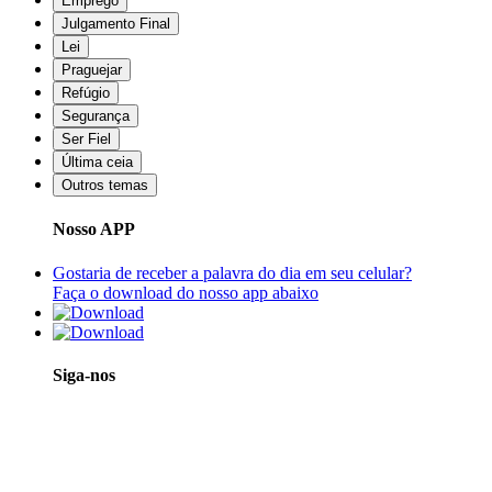
Emprego
Julgamento Final
Lei
Praguejar
Refúgio
Segurança
Ser Fiel
Última ceia
Outros temas
Nosso APP
Gostaria de receber a palavra do dia em seu celular?
Faça o download do nosso app abaixo
Siga-nos