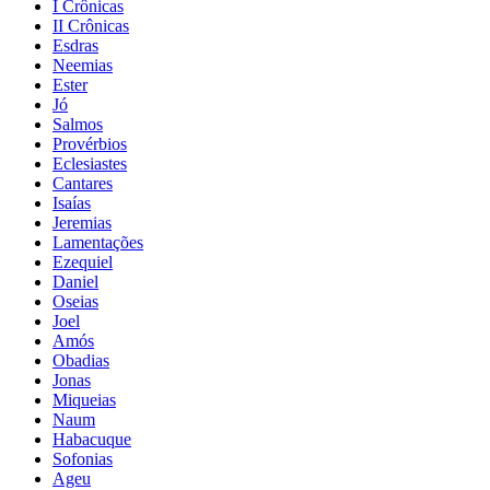
I Crônicas
II Crônicas
Esdras
Neemias
Ester
Jó
Salmos
Provérbios
Eclesiastes
Cantares
Isaías
Jeremias
Lamentações
Ezequiel
Daniel
Oseias
Joel
Amós
Obadias
Jonas
Miqueias
Naum
Habacuque
Sofonias
Ageu