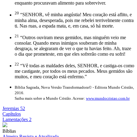
enquanto procuravam alimento para sobreviver.
20
“SENHOR, vê minha angústia! Meu coração está aflito, e
minha alma, desesperada, pois me rebelei terrivelmente contra
ti. Nas ruas, a espada mata, e, em casa, só há morte.
21
“Outros ouviram meus gemidos, mas ninguém veio me
consolar. Quando meus inimigos souberam de minha
desgraça, se alegraram de ver o que tu havias feito. Ah, traze
o dia que prometeste, em que eles sofrerão como eu sofri!
22
“Vê todas as maldades deles, SENHOR, e castiga-os como
me castigaste, por todos os meus pecados. Meus gemidos são
muitos, e meu coração está enfermo.”
Bíblia Sagrada, Nova Versão Transformadora© - Editora Mundo Cristão,
2016.
Saiba mais sobre a Mundo Cristão. Acesse:
www.mundocristao.com.br
Jeremias 52
Capítulos
Lamentações 2
Bíblias
Almeira Revista e Atualizada