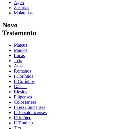
Ageu
Zacarias
Malaquias
Novo
Testamento
Mateus
Marcos
Lucas
João
Atos
Romanos
I Coríntios
II Coríntios
Gálatas
Efésios
Filipenses
Colossenses
I Tessalonicenses
II Tessalonicenses
I Timóteo
II Timóteo
Tito