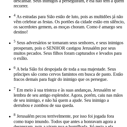
descansar. Seus inimigos a perseguiram, e ela não tem a quem
recorrer.
4
As estradas para Sião estão de luto, pois as multidões já não
vêm celebrar as festas. Os portões da cidade estão em silêncio,
os sacerdotes gemem, as moças choram. Como é amargo seu
destino!
5
Seus adversários se tornaram seus senhores, e seus inimigos
prosperam, pois o SENHOR castigou Jerusalém por seus
muitos pecados. Seus filhos foram capturados e levados para
o exílio.
6
A bela Sião foi despojada de toda a sua majestade. Seus
príncipes são como cervos famintos em busca de pasto. Estão
fracos demais para fugir do inimigo que os persegue.
7
Em meio à sua tristeza e às suas andanças, Jerusalém se
lembra de seu antigo esplendor. Agora, porém, caiu nas mãos
de seu inimigo, e não há quem a ajude. Seu inimigo a
derrubou e zombou de sua queda.
8
Jerusalém pecou terrivelmente, por isso foi jogada fora
como trapo imundo. Todos que antes a honravam agora a
desprezam, pois a viram nua e humilhada. Só resta a ela