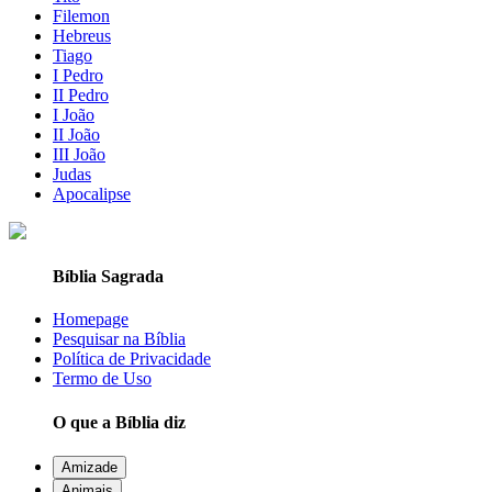
Filemon
Hebreus
Tiago
I Pedro
II Pedro
I João
II João
III João
Judas
Apocalipse
Bíblia Sagrada
Homepage
Pesquisar na Bíblia
Política de Privacidade
Termo de Uso
O que a Bíblia diz
Amizade
Animais