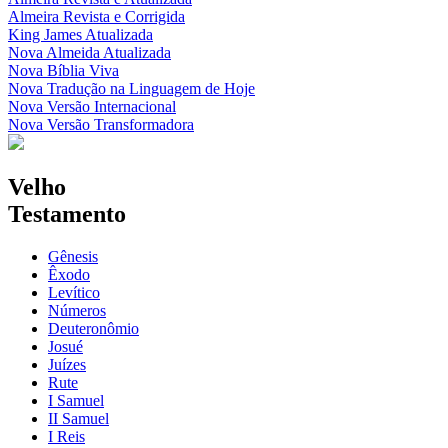
Almeira Revista e Corrigida
King James Atualizada
Nova Almeida Atualizada
Nova Bíblia Viva
Nova Tradução na Linguagem de Hoje
Nova Versão Internacional
Nova Versão Transformadora
Velho
Testamento
Gênesis
Êxodo
Levítico
Números
Deuteronômio
Josué
Juízes
Rute
I Samuel
II Samuel
I Reis