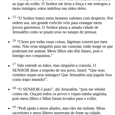
ao jugo do exílio. O Senhor me tirou a força e me entregou a
meus inimigos; estou indefesa nas mãos deles.
15
“O Senhor tratou meus homens valentes com desprezo. Por
ordem sua, um grande exército veio para esmagar meus
jovens guerreiros. O Senhor pisou a amada cidade de
Jerusalém como se pisam uvas no tanque de prensar.
16
“Choro por todas essas coisas, lágrimas correm por meu
rosto. Não resta ninguém para me consolar, estão longe os que
poderiam me animar. Meus filhos não têm futuro, pois o
inimigo nos conquistou.”
17
Sião estende as mãos, mas ninguém a consola. O
SENHOR disse a respeito de seu povo, Israel: “Que seus
vizinhos sejam seus inimigos! Que Jerusalém seja jogada fora
como trapo imundo!”.
18
“O SENHOR é justo”, diz Jerusalém, “pois me rebelei
contra ele. Ouçam todos os povos e vejam minha angústia,
pois meus filhos e filhas foram levados para o exílio.
19
“Pedi ajuda a meus aliados, mas eles me traíram. Meus
sacerdotes e meus líderes morreram de fome na cidade,