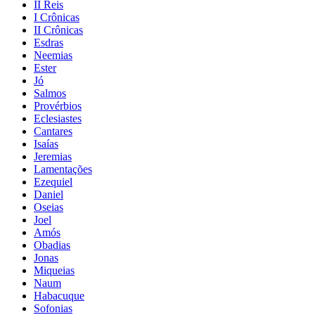
II Reis
I Crônicas
II Crônicas
Esdras
Neemias
Ester
Jó
Salmos
Provérbios
Eclesiastes
Cantares
Isaías
Jeremias
Lamentações
Ezequiel
Daniel
Oseias
Joel
Amós
Obadias
Jonas
Miqueias
Naum
Habacuque
Sofonias