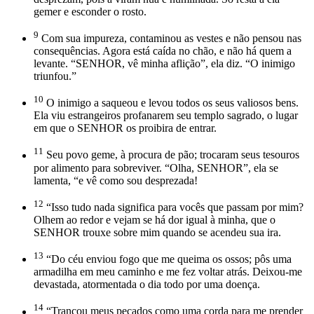
gemer e esconder o rosto.
9
Com sua impureza, contaminou as vestes e não pensou nas
consequências. Agora está caída no chão, e não há quem a
levante. “SENHOR, vê minha aflição”, ela diz. “O inimigo
triunfou.”
10
O inimigo a saqueou e levou todos os seus valiosos bens.
Ela viu estrangeiros profanarem seu templo sagrado, o lugar
em que o SENHOR os proibira de entrar.
11
Seu povo geme, à procura de pão; trocaram seus tesouros
por alimento para sobreviver. “Olha, SENHOR”, ela se
lamenta, “e vê como sou desprezada!
12
“Isso tudo nada significa para vocês que passam por mim?
Olhem ao redor e vejam se há dor igual à minha, que o
SENHOR trouxe sobre mim quando se acendeu sua ira.
13
“Do céu enviou fogo que me queima os ossos; pôs uma
armadilha em meu caminho e me fez voltar atrás. Deixou-me
devastada, atormentada o dia todo por uma doença.
14
“Trançou meus pecados como uma corda para me prender