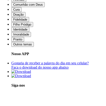
Comunhão com Deus
Cura
Doação
Fidelidade
Filho Pródigo
Identidade
Imoralidade
Pranto
Outros temas
Nosso APP
Gostaria de receber a palavra do dia em seu celular?
Faça o download do nosso app abaixo
Siga-nos