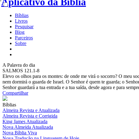
Bíblias
Livros
Pesquisar
Blog
Parceiros
Sobre
A
Palavra do dia
SALMOS 121.1-8
Elevo os olhos para os montes: de onde me virá o socorro? O meu soco
nem dormirá o guarda de Israel. O Senhor é quem te guarda; o Senhor é
Senhor guardará a tua entrada e a tua saída, desde agora e para sempr
Compartilhar
Bíblias
Almeira Revista e Atualizada
Almeira Revista e Corrigida
King James Atualizada
Nova Almeida Atualizada
Nova Bíblia Viva
Nova Tradução na Linguagem de Hoje