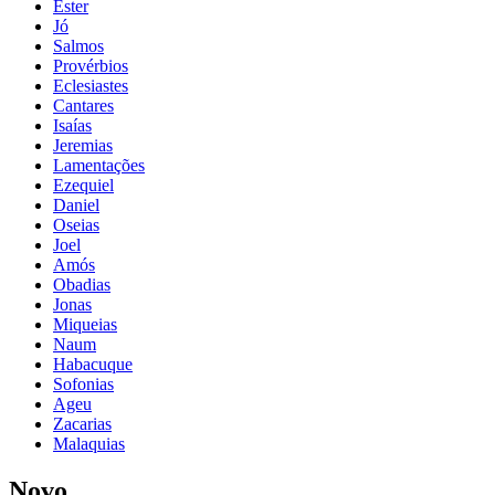
Ester
Jó
Salmos
Provérbios
Eclesiastes
Cantares
Isaías
Jeremias
Lamentações
Ezequiel
Daniel
Oseias
Joel
Amós
Obadias
Jonas
Miqueias
Naum
Habacuque
Sofonias
Ageu
Zacarias
Malaquias
Novo