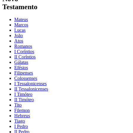
Testamento
Mateus
Marcos
Lucas
João
Atos
Romanos
I Coríntios
II Coríntios
Gálatas
Efésios
Filipenses
Colossenses
I Tessalonicenses
II Tessalonicenses
I Timóteo
II Timóteo
Tito
Filemon
Hebreus
Tiago
I Pedro
II Pedro