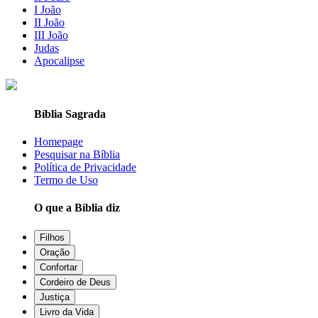
I João
II João
III João
Judas
Apocalipse
Bíblia Sagrada
Homepage
Pesquisar na Bíblia
Política de Privacidade
Termo de Uso
O que a Bíblia diz
Filhos
Oração
Confortar
Cordeiro de Deus
Justiça
Livro da Vida