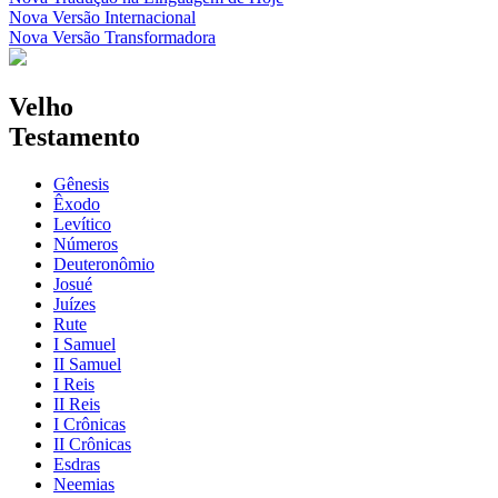
Nova Versão Internacional
Nova Versão Transformadora
Velho
Testamento
Gênesis
Êxodo
Levítico
Números
Deuteronômio
Josué
Juízes
Rute
I Samuel
II Samuel
I Reis
II Reis
I Crônicas
II Crônicas
Esdras
Neemias