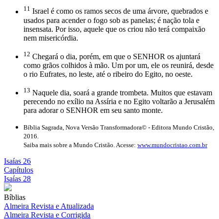
11
Israel é como os ramos secos de uma árvore, quebrados e
usados para acender o fogo sob as panelas; é nação tola e
insensata. Por isso, aquele que os criou não terá compaixão
nem misericórdia.
12
Chegará o dia, porém, em que o SENHOR os ajuntará
como grãos colhidos à mão. Um por um, ele os reunirá, desde
o rio Eufrates, no leste, até o ribeiro do Egito, no oeste.
13
Naquele dia, soará a grande trombeta. Muitos que estavam
perecendo no exílio na Assíria e no Egito voltarão a Jerusalém
para adorar o SENHOR em seu santo monte.
Bíblia Sagrada, Nova Versão Transformadora© - Editora Mundo Cristão,
2016.
Saiba mais sobre a Mundo Cristão. Acesse:
www.mundocristao.com.br
Isaías 26
Capítulos
Isaías 28
Bíblias
Almeira Revista e Atualizada
Almeira Revista e Corrigida