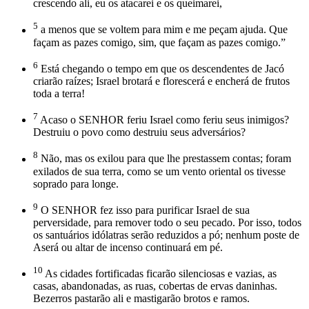
crescendo ali, eu os atacarei e os queimarei,
5
a menos que se voltem para mim e me peçam ajuda. Que
façam as pazes comigo, sim, que façam as pazes comigo.”
6
Está chegando o tempo em que os descendentes de Jacó
criarão raízes; Israel brotará e florescerá e encherá de frutos
toda a terra!
7
Acaso o SENHOR feriu Israel como feriu seus inimigos?
Destruiu o povo como destruiu seus adversários?
8
Não, mas os exilou para que lhe prestassem contas; foram
exilados de sua terra, como se um vento oriental os tivesse
soprado para longe.
9
O SENHOR fez isso para purificar Israel de sua
perversidade, para remover todo o seu pecado. Por isso, todos
os santuários idólatras serão reduzidos a pó; nenhum poste de
Aserá ou altar de incenso continuará em pé.
10
As cidades fortificadas ficarão silenciosas e vazias, as
casas, abandonadas, as ruas, cobertas de ervas daninhas.
Bezerros pastarão ali e mastigarão brotos e ramos.