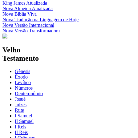
King James Atualizada
Nova Almeida Atualizada
Nova Bíblia Viva
Nova Tradução na Linguagem de Hoje
Nova Versão Internacional
Nova Versão Transformadora
Velho
Testamento
Gênesis
Êxodo
Levítico
Números
Deuteronômio
Josué
Juízes
Rute
I Samuel
II Samuel
I Reis
II Reis
I Crônicas