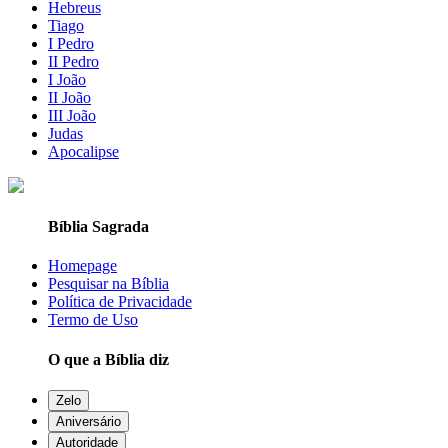
Hebreus
Tiago
I Pedro
II Pedro
I João
II João
III João
Judas
Apocalipse
Bíblia Sagrada
Homepage
Pesquisar na Bíblia
Política de Privacidade
Termo de Uso
O que a Bíblia diz
Zelo
Aniversário
Autoridade