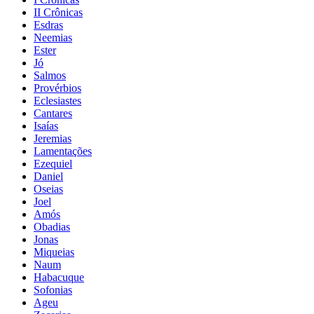
II Crônicas
Esdras
Neemias
Ester
Jó
Salmos
Provérbios
Eclesiastes
Cantares
Isaías
Jeremias
Lamentações
Ezequiel
Daniel
Oseias
Joel
Amós
Obadias
Jonas
Miqueias
Naum
Habacuque
Sofonias
Ageu