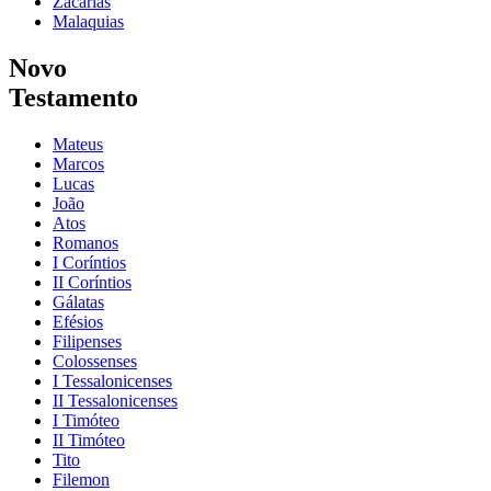
Zacarias
Malaquias
Novo
Testamento
Mateus
Marcos
Lucas
João
Atos
Romanos
I Coríntios
II Coríntios
Gálatas
Efésios
Filipenses
Colossenses
I Tessalonicenses
II Tessalonicenses
I Timóteo
II Timóteo
Tito
Filemon