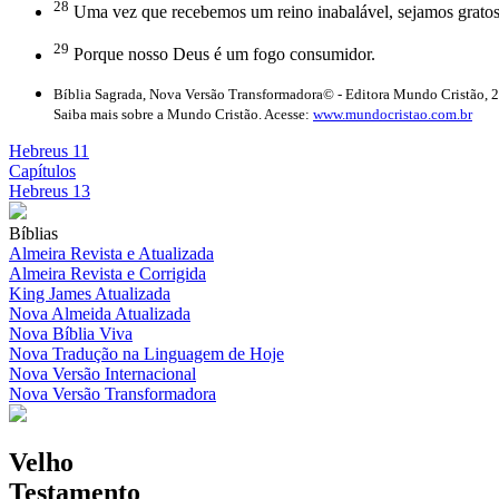
28
Uma vez que recebemos um reino inabalável, sejamos gratos
29
Porque nosso Deus é um fogo consumidor.
Bíblia Sagrada, Nova Versão Transformadora© - Editora Mundo Cristão, 
Saiba mais sobre a Mundo Cristão. Acesse:
www.mundocristao.com.br
Hebreus 11
Capítulos
Hebreus 13
Bíblias
Almeira Revista e Atualizada
Almeira Revista e Corrigida
King James Atualizada
Nova Almeida Atualizada
Nova Bíblia Viva
Nova Tradução na Linguagem de Hoje
Nova Versão Internacional
Nova Versão Transformadora
Velho
Testamento