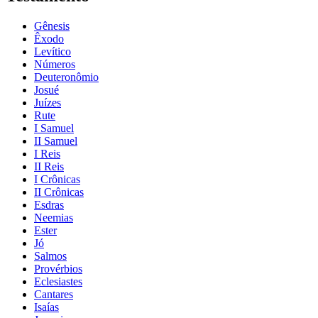
Gênesis
Êxodo
Levítico
Números
Deuteronômio
Josué
Juízes
Rute
I Samuel
II Samuel
I Reis
II Reis
I Crônicas
II Crônicas
Esdras
Neemias
Ester
Jó
Salmos
Provérbios
Eclesiastes
Cantares
Isaías