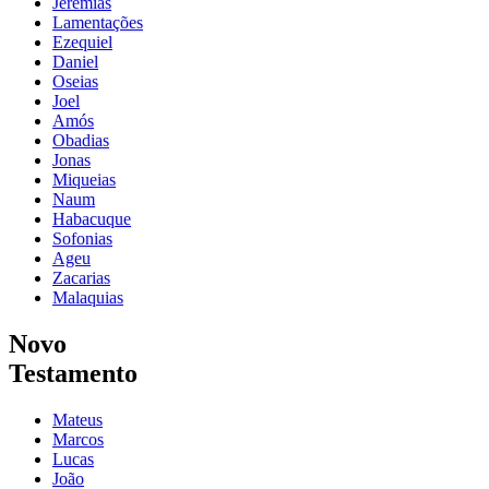
Jeremias
Lamentações
Ezequiel
Daniel
Oseias
Joel
Amós
Obadias
Jonas
Miqueias
Naum
Habacuque
Sofonias
Ageu
Zacarias
Malaquias
Novo
Testamento
Mateus
Marcos
Lucas
João