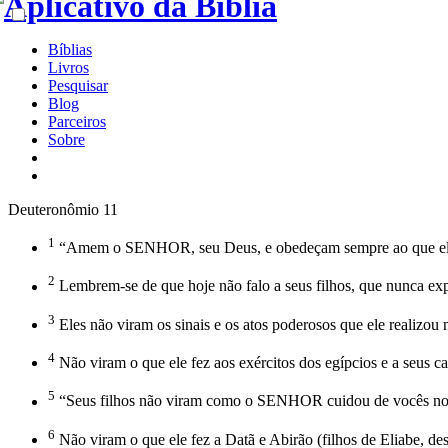
Bíblias
Livros
Pesquisar
Blog
Parceiros
Sobre
Deuteronômio 11
1
“Amem o SENHOR, seu Deus, e obedeçam sempre ao que ele e
2
Lembrem-se de que hoje não falo a seus filhos, que nunca ex
3
Eles não viram os sinais e os atos poderosos que ele realizou n
4
Não viram o que ele fez aos exércitos dos egípcios e a seus c
5
“Seus filhos não viram como o SENHOR cuidou de vocês no d
6
Não viram o que ele fez a Datã e Abirão (filhos de Eliabe, de