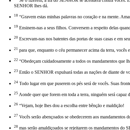
Se o fizerem, a ira do SENHOR se acenderá contra vocês. Ele
SENHOR lhes dá.
18
“Gravem estas minhas palavras no coração e na mente. Amar
19
Ensinem-nas a seus filhos. Conversem a respeito delas quan
20
Escrevam-nas nos batentes das portas de suas casas e em seu
21
para que, enquanto o céu permanecer acima da terra, vocês 
22
“Obedeçam cuidadosamente a todos os mandamentos que lh
23
Então o SENHOR expulsará todas as nações de diante de vocês
24
Todo lugar em que puserem os pés será de vocês. Suas fronteira
25
Aonde quer que forem em toda a terra, ninguém será capaz d
26
“Vejam, hoje lhes dou a escolha entre bênção e maldição!
27
Vocês serão abençoados se obedecerem aos mandamentos d
28
mas serão amaldiçoados se rejeitarem os mandamentos do S