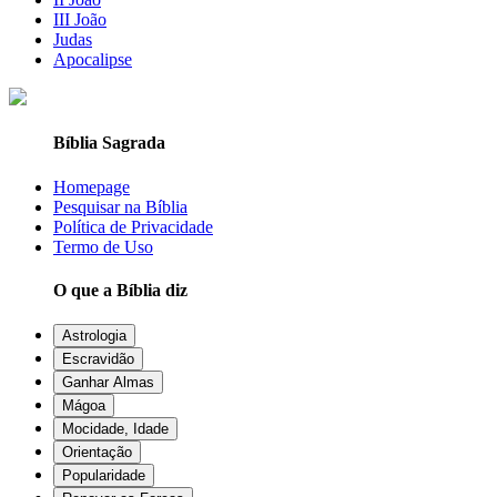
III João
Judas
Apocalipse
Bíblia Sagrada
Homepage
Pesquisar na Bíblia
Política de Privacidade
Termo de Uso
O que a Bíblia diz
Astrologia
Escravidão
Ganhar Almas
Mágoa
Mocidade, Idade
Orientação
Popularidade