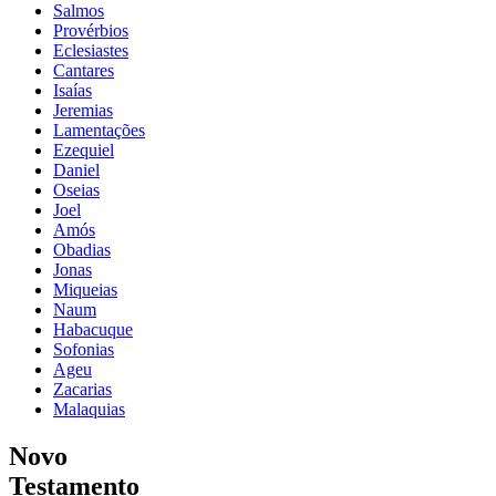
Salmos
Provérbios
Eclesiastes
Cantares
Isaías
Jeremias
Lamentações
Ezequiel
Daniel
Oseias
Joel
Amós
Obadias
Jonas
Miqueias
Naum
Habacuque
Sofonias
Ageu
Zacarias
Malaquias
Novo
Testamento