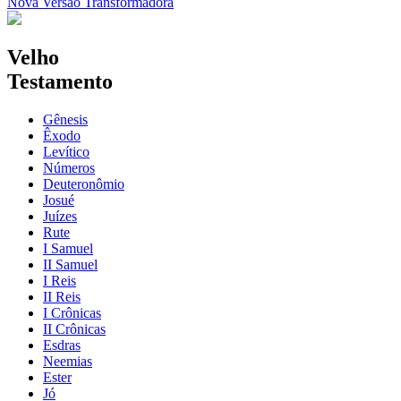
Nova Versão Transformadora
Velho
Testamento
Gênesis
Êxodo
Levítico
Números
Deuteronômio
Josué
Juízes
Rute
I Samuel
II Samuel
I Reis
II Reis
I Crônicas
II Crônicas
Esdras
Neemias
Ester
Jó