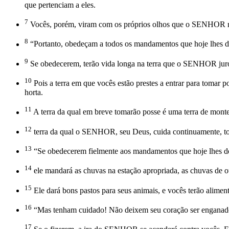
que pertenciam a eles.
7
Vocês, porém, viram com os próprios olhos que o SENHOR rea
8
“Portanto, obedeçam a todos os mandamentos que hoje lhes dou,
9
Se obedecerem, terão vida longa na terra que o SENHOR jurou 
10
Pois a terra em que vocês estão prestes a entrar para tomar
horta.
11
A terra da qual em breve tomarão posse é uma terra de mont
12
terra da qual o SENHOR, seu Deus, cuida continuamente, t
13
“Se obedecerem fielmente aos mandamentos que hoje lhes do
14
ele mandará as chuvas na estação apropriada, as chuvas de o
15
Ele dará bons pastos para seus animais, e vocês terão alimen
16
“Mas tenham cuidado! Não deixem seu coração ser enganado
17