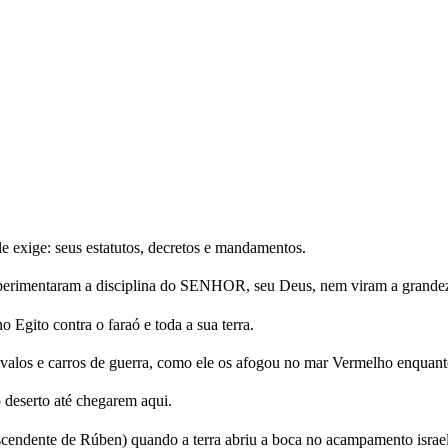
xige: seus estatutos, decretos e mandamentos.
perimentaram a disciplina do SENHOR, seu Deus, nem viram a grandeza
o Egito contra o faraó e toda a sua terra.
avalos e carros de guerra, como ele os afogou no mar Vermelho enquant
eserto até chegarem aqui.
scendente de Rúben) quando a terra abriu a boca no acampamento israelit