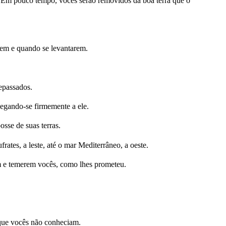
s. Em pouco tempo, vocês serão removidos da boa terra que o
rem e quando se levantarem.
epassados.
ando-se firmemente a ele.
sse de suas terras.
rates, a leste, até o mar Mediterrâneo, a oeste.
m e temerem vocês, como lhes prometeu.
que vocês não conheciam.