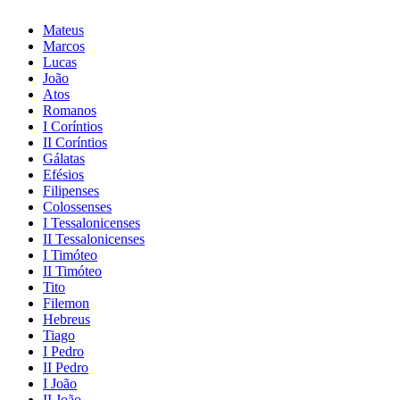
Mateus
Marcos
Lucas
João
Atos
Romanos
I Coríntios
II Coríntios
Gálatas
Efésios
Filipenses
Colossenses
I Tessalonicenses
II Tessalonicenses
I Timóteo
II Timóteo
Tito
Filemon
Hebreus
Tiago
I Pedro
II Pedro
I João
II João