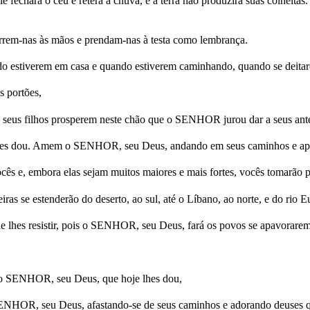
 fechará o céu e reterá a chuva, e a terra não produzirá suas colheita
rem-nas às mãos e prendam-nas à testa como lembrança.
do estiverem em casa e quando estiverem caminhando, quando se deita
s portões,
e seus filhos prosperem neste chão que o SENHOR jurou dar a seus ant
es dou. Amem o SENHOR, seu Deus, andando em seus caminhos e apeg
 e, embora elas sejam muitos maiores e mais fortes, vocês tomarão po
s se estenderão do deserto, ao sul, até o Líbano, ao norte, e do rio Euf
e lhes resistir, pois o SENHOR, seu Deus, fará os povos se apavorare
o SENHOR, seu Deus, que hoje lhes dou,
ENHOR, seu Deus, afastando-se de seus caminhos e adorando deuses 