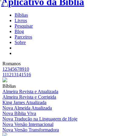
Bíblias
Livros
Pesquisar
Blog
Parceiros
Sobre
Romanos
1
2
3
4
5
6
7
8
9
10
11
12
13
14
15
16
Bíblias
Almeira Revista e Atualizada
Almeira Revista e Corrigida
King James Atualizada
Nova Almeida Atualizada
Nova Bíblia Viva
Nova Tradução na Linguagem de Hoje
Nova Versão Internacional
Nova Versão Transformadora