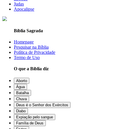
Judas
Apocalipse
Bíblia Sagrada
Homepage
Pesquisar na Bíblia
Política de Privacidade
Termo de Uso
O que a Bíblia diz
Aborto
Água
Batalha
Chuva
Deus é o Senhor dos Exércitos
Diabo
Expiação pelo sangue
Família de Deus