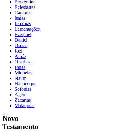
Provérbios
Eclesiastes
Cantares
Isaías
Jeremias
Lamentações
Ezequiel
Daniel
Oseias
Joel
Amós
Obadias
Jonas
Miqueias
Naum
Habacuque
Sofonias
Ageu
Zacarias
Malaquias
Novo
Testamento