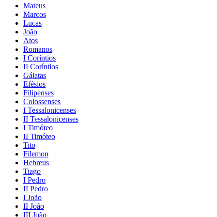
Mateus
Marcos
Lucas
João
Atos
Romanos
I Coríntios
II Coríntios
Gálatas
Efésios
Filipenses
Colossenses
I Tessalonicenses
II Tessalonicenses
I Timóteo
II Timóteo
Tito
Filemon
Hebreus
Tiago
I Pedro
II Pedro
I João
II João
III João