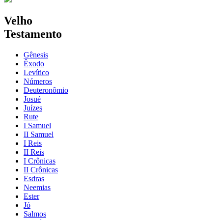
Velho
Testamento
Gênesis
Êxodo
Levítico
Números
Deuteronômio
Josué
Juízes
Rute
I Samuel
II Samuel
I Reis
II Reis
I Crônicas
II Crônicas
Esdras
Neemias
Ester
Jó
Salmos