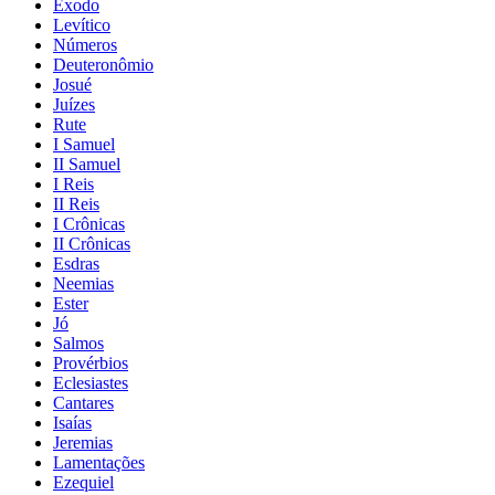
Êxodo
Levítico
Números
Deuteronômio
Josué
Juízes
Rute
I Samuel
II Samuel
I Reis
II Reis
I Crônicas
II Crônicas
Esdras
Neemias
Ester
Jó
Salmos
Provérbios
Eclesiastes
Cantares
Isaías
Jeremias
Lamentações
Ezequiel