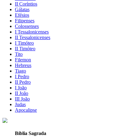
II Coríntios
Gálatas
Efésios
Filipenses
Colossenses
I Tessalonicenses
II Tessalonicenses
I Timóteo
II Timóteo
Tito
Filemon
Hebreus
Tiago
I Pedro
II Pedro
I João
II João
III João
Judas
Apocalipse
Bíblia Sagrada