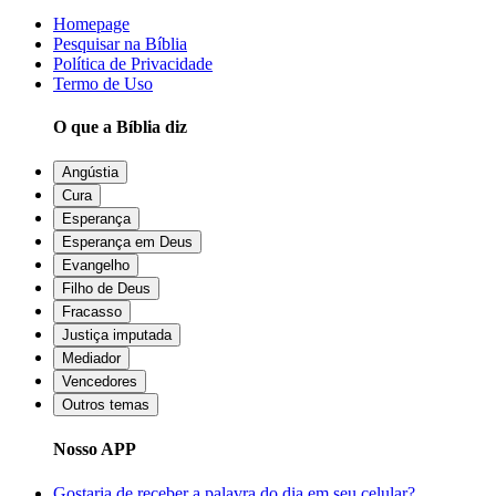
Homepage
Pesquisar na Bíblia
Política de Privacidade
Termo de Uso
O que a Bíblia diz
Angústia
Cura
Esperança
Esperança em Deus
Evangelho
Filho de Deus
Fracasso
Justiça imputada
Mediador
Vencedores
Outros temas
Nosso APP
Gostaria de receber a palavra do dia em seu celular?