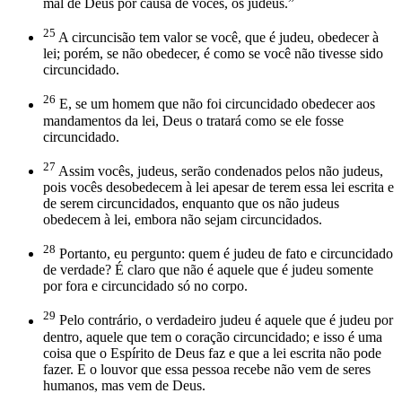
mal de Deus por causa de vocês, os judeus.”
25
A circuncisão tem valor se você, que é judeu, obedecer à
lei; porém, se não obedecer, é como se você não tivesse sido
circuncidado.
26
E, se um homem que não foi circuncidado obedecer aos
mandamentos da lei, Deus o tratará como se ele fosse
circuncidado.
27
Assim vocês, judeus, serão condenados pelos não judeus,
pois vocês desobedecem à lei apesar de terem essa lei escrita e
de serem circuncidados, enquanto que os não judeus
obedecem à lei, embora não sejam circuncidados.
28
Portanto, eu pergunto: quem é judeu de fato e circuncidado
de verdade? É claro que não é aquele que é judeu somente
por fora e circuncidado só no corpo.
29
Pelo contrário, o verdadeiro judeu é aquele que é judeu por
dentro, aquele que tem o coração circuncidado; e isso é uma
coisa que o Espírito de Deus faz e que a lei escrita não pode
fazer. E o louvor que essa pessoa recebe não vem de seres
humanos, mas vem de Deus.