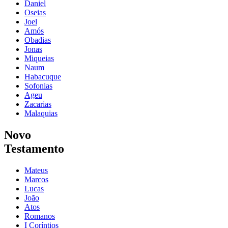
Daniel
Oseias
Joel
Amós
Obadias
Jonas
Miqueias
Naum
Habacuque
Sofonias
Ageu
Zacarias
Malaquias
Novo
Testamento
Mateus
Marcos
Lucas
João
Atos
Romanos
I Coríntios