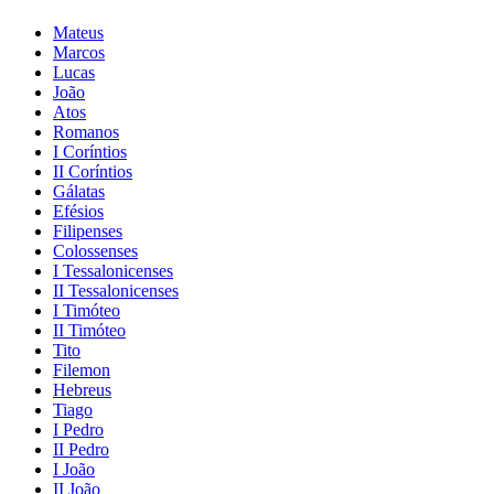
Mateus
Marcos
Lucas
João
Atos
Romanos
I Coríntios
II Coríntios
Gálatas
Efésios
Filipenses
Colossenses
I Tessalonicenses
II Tessalonicenses
I Timóteo
II Timóteo
Tito
Filemon
Hebreus
Tiago
I Pedro
II Pedro
I João
II João