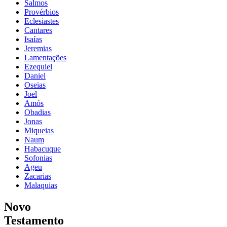
Salmos
Provérbios
Eclesiastes
Cantares
Isaías
Jeremias
Lamentações
Ezequiel
Daniel
Oseias
Joel
Amós
Obadias
Jonas
Miqueias
Naum
Habacuque
Sofonias
Ageu
Zacarias
Malaquias
Novo
Testamento