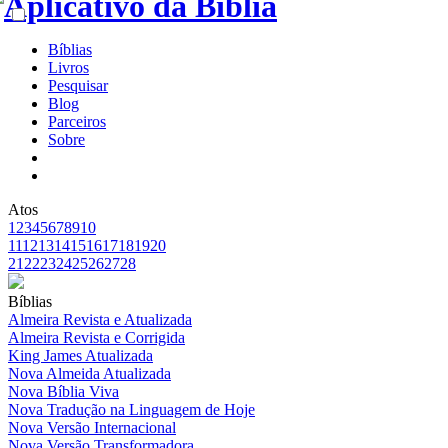
Bíblias
Livros
Pesquisar
Blog
Parceiros
Sobre
Atos
1
2
3
4
5
6
7
8
9
10
11
12
13
14
15
16
17
18
19
20
21
22
23
24
25
26
27
28
Bíblias
Almeira Revista e Atualizada
Almeira Revista e Corrigida
King James Atualizada
Nova Almeida Atualizada
Nova Bíblia Viva
Nova Tradução na Linguagem de Hoje
Nova Versão Internacional
Nova Versão Transformadora