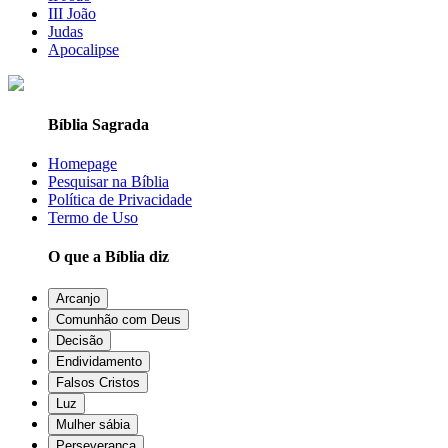
III João
Judas
Apocalipse
Bíblia Sagrada
Homepage
Pesquisar na Bíblia
Política de Privacidade
Termo de Uso
O que a Bíblia diz
Arcanjo
Comunhão com Deus
Decisão
Endividamento
Falsos Cristos
Luz
Mulher sábia
Perseverança