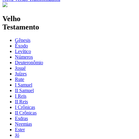
Velho
Testamento
Gênesis
Êxodo
Levítico
Números
Deuteronômio
Josué
Juízes
Rute
I Samuel
II Samuel
I Reis
II Reis
I Crônicas
II Crônicas
Esdras
Neemias
Ester
Jó