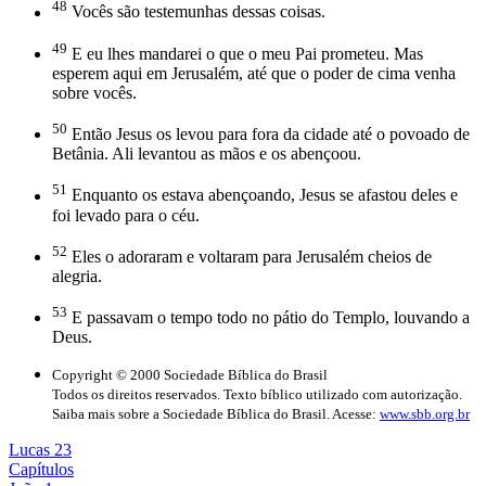
48
Vocês são testemunhas dessas coisas.
49
E eu lhes mandarei o que o meu Pai prometeu. Mas
esperem aqui em Jerusalém, até que o poder de cima venha
sobre vocês.
50
Então Jesus os levou para fora da cidade até o povoado de
Betânia. Ali levantou as mãos e os abençoou.
51
Enquanto os estava abençoando, Jesus se afastou deles e
foi levado para o céu.
52
Eles o adoraram e voltaram para Jerusalém cheios de
alegria.
53
E passavam o tempo todo no pátio do Templo, louvando a
Deus.
Copyright © 2000 Sociedade Bíblica do Brasil
Todos os direitos reservados. Texto bíblico utilizado com autorização.
Saiba mais sobre a Sociedade Bíblica do Brasil. Acesse:
www.sbb.org.br
Lucas 23
Capítulos