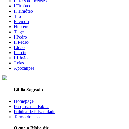
II Tessalonicenses
I Timóteo
II Timóteo
Tito
Filemon
Hebreus
Tiago
I Pedro
II Pedro
I João
II João
III João
Judas
Apocalipse
Bíblia Sagrada
Homepage
Pesquisar na Bíblia
Política de Privacidade
Termo de Uso
O que a Bíblia diz