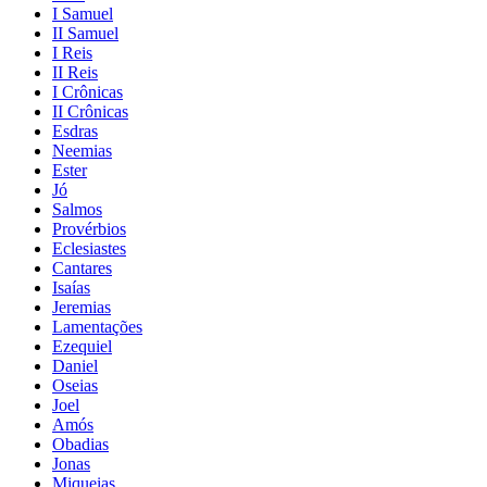
I Samuel
II Samuel
I Reis
II Reis
I Crônicas
II Crônicas
Esdras
Neemias
Ester
Jó
Salmos
Provérbios
Eclesiastes
Cantares
Isaías
Jeremias
Lamentações
Ezequiel
Daniel
Oseias
Joel
Amós
Obadias
Jonas
Miqueias