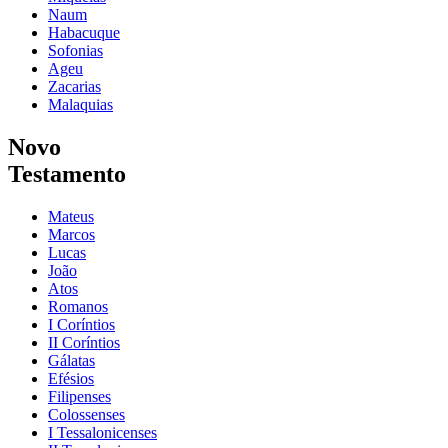
Naum
Habacuque
Sofonias
Ageu
Zacarias
Malaquias
Novo
Testamento
Mateus
Marcos
Lucas
João
Atos
Romanos
I Coríntios
II Coríntios
Gálatas
Efésios
Filipenses
Colossenses
I Tessalonicenses