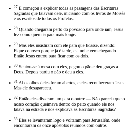
27
E começou a explicar todas as passagens das Escrituras
Sagradas que falavam dele, iniciando com os livros de Moisés
e os escritos de todos os Profetas.
28
Quando chegaram perto do povoado para onde iam, Jesus
fez como quem ia para mais longe.
29
Mas eles insistiram com ele para que ficasse, dizendo: —
Fique conosco porque já é tarde, e a noite vem chegando.
Então Jesus entrou para ficar com os dois.
30
Sentou-se à mesa com eles, pegou o pão e deu graças a
Deus. Depois partiu o pão e deu a eles.
31
Aí os olhos deles foram abertos, e eles reconheceram Jesus.
Mas ele desapareceu.
32
Então eles disseram um para o outro: — Não parecia que o
nosso coração queimava dentro do peito quando ele nos
falava na estrada e nos explicava as Escrituras Sagradas?
33
Eles se levantaram logo e voltaram para Jerusalém, onde
encontraram os onze apóstolos reunidos com outros