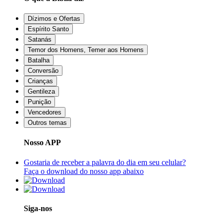
Dízimos e Ofertas
Espírito Santo
Satanás
Temor dos Homens, Temer aos Homens
Batalha
Conversão
Crianças
Gentileza
Punição
Vencedores
Outros temas
Nosso APP
Gostaria de receber a palavra do dia em seu celular?
Faça o download do nosso app abaixo
Siga-nos