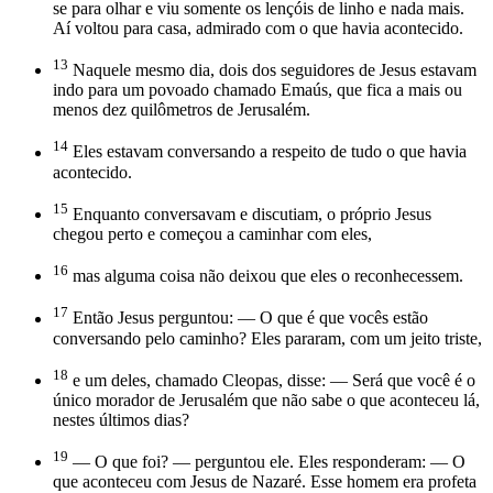
se para olhar e viu somente os lençóis de linho e nada mais.
Aí voltou para casa, admirado com o que havia acontecido.
13
Naquele mesmo dia, dois dos seguidores de Jesus estavam
indo para um povoado chamado Emaús, que fica a mais ou
menos dez quilômetros de Jerusalém.
14
Eles estavam conversando a respeito de tudo o que havia
acontecido.
15
Enquanto conversavam e discutiam, o próprio Jesus
chegou perto e começou a caminhar com eles,
16
mas alguma coisa não deixou que eles o reconhecessem.
17
Então Jesus perguntou: — O que é que vocês estão
conversando pelo caminho? Eles pararam, com um jeito triste,
18
e um deles, chamado Cleopas, disse: — Será que você é o
único morador de Jerusalém que não sabe o que aconteceu lá,
nestes últimos dias?
19
— O que foi? — perguntou ele. Eles responderam: — O
que aconteceu com Jesus de Nazaré. Esse homem era profeta