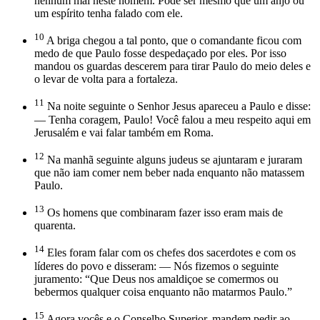
nenhum mal neste homem. Pode ser mesmo que um anjo ou
um espírito tenha falado com ele.
10
A briga chegou a tal ponto, que o comandante ficou com
medo de que Paulo fosse despedaçado por eles. Por isso
mandou os guardas descerem para tirar Paulo do meio deles e
o levar de volta para a fortaleza.
11
Na noite seguinte o Senhor Jesus apareceu a Paulo e disse:
— Tenha coragem, Paulo! Você falou a meu respeito aqui em
Jerusalém e vai falar também em Roma.
12
Na manhã seguinte alguns judeus se ajuntaram e juraram
que não iam comer nem beber nada enquanto não matassem
Paulo.
13
Os homens que combinaram fazer isso eram mais de
quarenta.
14
Eles foram falar com os chefes dos sacerdotes e com os
líderes do povo e disseram: — Nós fizemos o seguinte
juramento: “Que Deus nos amaldiçoe se comermos ou
bebermos qualquer coisa enquanto não matarmos Paulo.”
15
Agora vocês e o Conselho Superior, mandem pedir ao