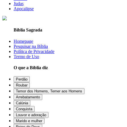
Judas
Apocalipse
Bíblia Sagrada
Homepage
Pesquisar na Bíblia
Política de Privacidade
Termo de Uso
O que a Bíblia diz
Perdão
Roubar
Temor dos Homens, Temer aos Homens
Arrebatamento
Calúnia
Conquista
Louvor e adoração
Marido e mulher
Reino de Deus