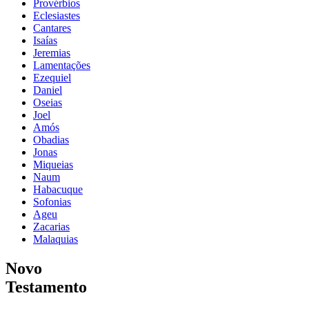
Provérbios
Eclesiastes
Cantares
Isaías
Jeremias
Lamentações
Ezequiel
Daniel
Oseias
Joel
Amós
Obadias
Jonas
Miqueias
Naum
Habacuque
Sofonias
Ageu
Zacarias
Malaquias
Novo
Testamento