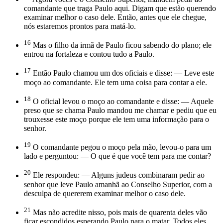
comandante que traga Paulo aqui. Digam que estão querendo
examinar melhor o caso dele. Então, antes que ele chegue,
nós estaremos prontos para matá-lo.
16
Mas o filho da irmã de Paulo ficou sabendo do plano; ele
entrou na fortaleza e contou tudo a Paulo.
17
Então Paulo chamou um dos oficiais e disse: — Leve este
moço ao comandante. Ele tem uma coisa para contar a ele.
18
O oficial levou o moço ao comandante e disse: — Aquele
preso que se chama Paulo mandou me chamar e pediu que eu
trouxesse este moço porque ele tem uma informação para o
senhor.
19
O comandante pegou o moço pela mão, levou-o para um
lado e perguntou: — O que é que você tem para me contar?
20
Ele respondeu: — Alguns judeus combinaram pedir ao
senhor que leve Paulo amanhã ao Conselho Superior, com a
desculpa de quererem examinar melhor o caso dele.
21
Mas não acredite nisso, pois mais de quarenta deles vão
ficar escondidos esperando Paulo para o matar. Todos eles