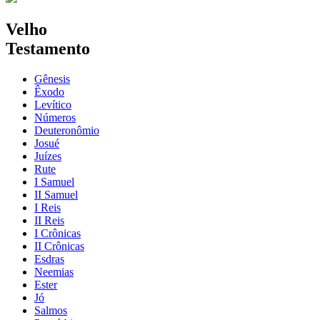
Velho
Testamento
Gênesis
Êxodo
Levítico
Números
Deuteronômio
Josué
Juízes
Rute
I Samuel
II Samuel
I Reis
II Reis
I Crônicas
II Crônicas
Esdras
Neemias
Ester
Jó
Salmos