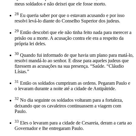
meus soldados e não deixei que ele fosse morto.
28
Eu queria saber por que o estavam acusando e por isso
resolvi levá-lo diante do Conselho Superior dos judeus.
29
Então descobri que ele não tinha feito nada para merecer a
prisão ou a morte. A acusação contra ele era a respeito da
própria lei deles.
30
Quando fui informado de que havia um plano para matá-lo,
resolvi mandá-lo ao senhor. E disse para aqueles judeus que
fizessem as acusações na sua presença. “Saúde. “Cláudio
Lísias.”
31
Então os soldados cumpriram as ordens. Pegaram Paulo e
o levaram durante a noite até a cidade de Antipátride.
32
No dia seguinte os soldados voltaram para a fortaleza,
deixando que os cavaleiros continuassem a viagem com
Paulo.
33
Eles o levaram para a cidade de Cesareia, deram a carta ao
Governador e lhe entregaram Paulo.