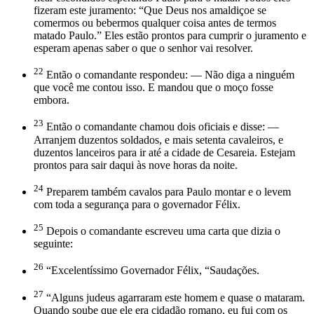
fizeram este juramento: “Que Deus nos amaldiçoe se
comermos ou bebermos qualquer coisa antes de termos
matado Paulo.” Eles estão prontos para cumprir o juramento e
esperam apenas saber o que o senhor vai resolver.
22
Então o comandante respondeu: — Não diga a ninguém
que você me contou isso. E mandou que o moço fosse
embora.
23
Então o comandante chamou dois oficiais e disse: —
Arranjem duzentos soldados, e mais setenta cavaleiros, e
duzentos lanceiros para ir até a cidade de Cesareia. Estejam
prontos para sair daqui às nove horas da noite.
24
Preparem também cavalos para Paulo montar e o levem
com toda a segurança para o governador Félix.
25
Depois o comandante escreveu uma carta que dizia o
seguinte:
26
“Excelentíssimo Governador Félix, “Saudações.
27
“Alguns judeus agarraram este homem e quase o mataram.
Quando soube que ele era cidadão romano, eu fui com os