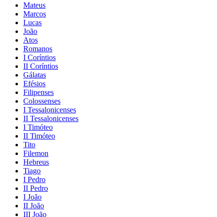
Mateus
Marcos
Lucas
João
Atos
Romanos
I Coríntios
II Coríntios
Gálatas
Efésios
Filipenses
Colossenses
I Tessalonicenses
II Tessalonicenses
I Timóteo
II Timóteo
Tito
Filemon
Hebreus
Tiago
I Pedro
II Pedro
I João
II João
III João