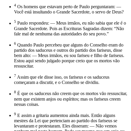
4
Os homens que estavam perto de Paulo perguntaram: —
Você está insultando o Grande Sacerdote, o servo de Deus?
5
Paulo respondeu: — Meus irmãos, eu não sabia que ele é o
Grande Sacerdote. Pois as Escrituras Sagradas dizem: “Não
fale mal de nenhuma das autoridades do seu povo.”
6
Quando Paulo percebeu que alguns do Conselho eram do
partido dos saduceus e outros do partido dos fariseus, disse
bem alto: — Meus irmãos, eu sou fariseu e filho de fariseus.
Estou aqui sendo julgado porque creio que os mortos vão
ressuscitar.
7
Assim que ele disse isso, os fariseus e os saduceus
começaram a discutir, e o Conselho se dividiu.
8
É que os saduceus não creem que os mortos vão ressuscitar,
nem que existem anjos ou espíritos; mas os fariseus creem
nessas coisas.
9
E assim a gritaria aumentou ainda mais. Então alguns
mestres da Lei que pertenciam ao partido dos fariseus se
levantaram e protestaram. Eles disseram: — Não vemos