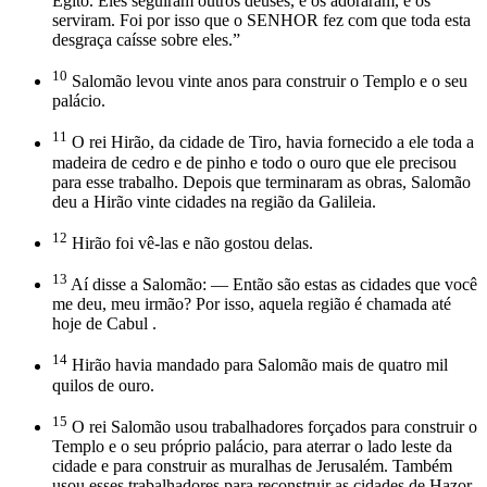
Egito. Eles seguiram outros deuses, e os adoraram, e os
serviram. Foi por isso que o SENHOR fez com que toda esta
desgraça caísse sobre eles.”
10
Salomão levou vinte anos para construir o Templo e o seu
palácio.
11
O rei Hirão, da cidade de Tiro, havia fornecido a ele toda a
madeira de cedro e de pinho e todo o ouro que ele precisou
para esse trabalho. Depois que terminaram as obras, Salomão
deu a Hirão vinte cidades na região da Galileia.
12
Hirão foi vê-las e não gostou delas.
13
Aí disse a Salomão: — Então são estas as cidades que você
me deu, meu irmão? Por isso, aquela região é chamada até
hoje de Cabul .
14
Hirão havia mandado para Salomão mais de quatro mil
quilos de ouro.
15
O rei Salomão usou trabalhadores forçados para construir o
Templo e o seu próprio palácio, para aterrar o lado leste da
cidade e para construir as muralhas de Jerusalém. Também
usou esses trabalhadores para reconstruir as cidades de Hazor,