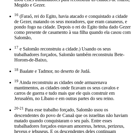
Megido e Gezer.
16
(Faraó, rei do Egito, havia atacado e conquistado a cidade
de Gezer, matando os seus moradores, que eram cananeus, e
pondo fogo na cidade. Depois o rei do Egito tinha dado Gezer
como presente de casamento à sua filha quando ela casou com
Salomão,
17
e Salomão reconstruiu a cidade.) Usando os seus
trabalhadores forçados, Salomão também reconstruiu Bete-
Horom-de-Baixo,
18
Baalate e Tadmor, no deserto de Judá.
19
Ainda reconstruiu as cidades onde armazenava
mantimentos, as cidades onde ficavam os seus cavalos e
carros de guerra e tudo mais que ele quis construir em
Jerusalém, no Líbano e em outras partes do seu reino.
20-21
Para esse trabalho forçado, Salomão usou os
descendentes do povo de Canaã que os israelitas não haviam
matado quando conquistaram o seu país. Entre esses
trabalhadores forçados estavam amorreus, heteus, perizeus,
heveus e jebuseus. E os descendentes deles continuam