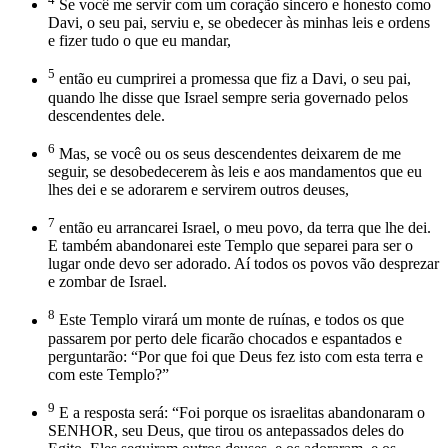
Se você me servir com um coração sincero e honesto como
Davi, o seu pai, serviu e, se obedecer às minhas leis e ordens
e fizer tudo o que eu mandar,
5
então eu cumprirei a promessa que fiz a Davi, o seu pai,
quando lhe disse que Israel sempre seria governado pelos
descendentes dele.
6
Mas, se você ou os seus descendentes deixarem de me
seguir, se desobedecerem às leis e aos mandamentos que eu
lhes dei e se adorarem e servirem outros deuses,
7
então eu arrancarei Israel, o meu povo, da terra que lhe dei.
E também abandonarei este Templo que separei para ser o
lugar onde devo ser adorado. Aí todos os povos vão desprezar
e zombar de Israel.
8
Este Templo virará um monte de ruínas, e todos os que
passarem por perto dele ficarão chocados e espantados e
perguntarão: “Por que foi que Deus fez isto com esta terra e
com este Templo?”
9
E a resposta será: “Foi porque os israelitas abandonaram o
SENHOR, seu Deus, que tirou os antepassados deles do