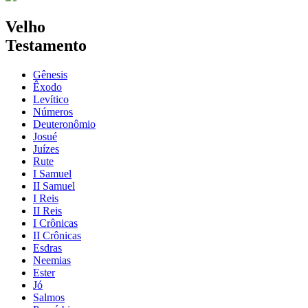
Velho
Testamento
Gênesis
Êxodo
Levítico
Números
Deuteronômio
Josué
Juízes
Rute
I Samuel
II Samuel
I Reis
II Reis
I Crônicas
II Crônicas
Esdras
Neemias
Ester
Jó
Salmos