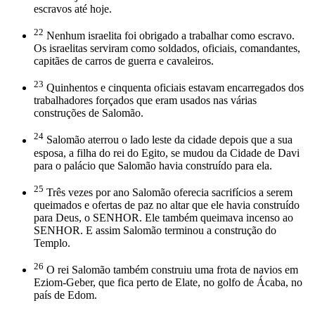
escravos até hoje.
22
Nenhum israelita foi obrigado a trabalhar como escravo.
Os israelitas serviram como soldados, oficiais, comandantes,
capitães de carros de guerra e cavaleiros.
23
Quinhentos e cinquenta oficiais estavam encarregados dos
trabalhadores forçados que eram usados nas várias
construções de Salomão.
24
Salomão aterrou o lado leste da cidade depois que a sua
esposa, a filha do rei do Egito, se mudou da Cidade de Davi
para o palácio que Salomão havia construído para ela.
25
Três vezes por ano Salomão oferecia sacrifícios a serem
queimados e ofertas de paz no altar que ele havia construído
para Deus, o SENHOR. Ele também queimava incenso ao
SENHOR. E assim Salomão terminou a construção do
Templo.
26
O rei Salomão também construiu uma frota de navios em
Eziom-Geber, que fica perto de Elate, no golfo de Ácaba, no
país de Edom.