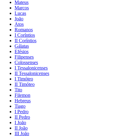
Mateus
Marcos
Lucas
João
Atos
Romanos
I Coríntios
II Coríntios
Gálatas
Efésios
Filipenses
Colossenses
I Tessalonicenses
II Tessalonicenses
I Timóteo
II Timóteo
Tito
Filemon
Hebreus
Tiago
I Pedro
II Pedro
I João
II João
III João