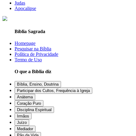
Judas
Apocalipse
Bíblia Sagrada
Homepage
Pesquisar na Bíblia
Política de Privacidade
Termo de Uso
O que a Bíblia diz
Bíblia, Ensino, Doutrina
Participar dos Cultos, Frequência à Igreja
Anátema
Coração Puro
Disciplina Espiritual
Irmãos
Juízo
Mediador
Pão da Vida