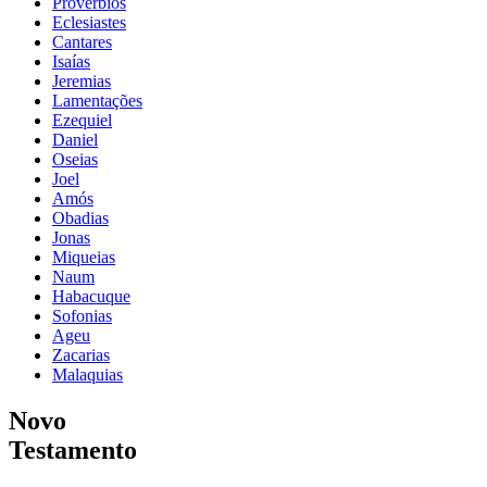
Provérbios
Eclesiastes
Cantares
Isaías
Jeremias
Lamentações
Ezequiel
Daniel
Oseias
Joel
Amós
Obadias
Jonas
Miqueias
Naum
Habacuque
Sofonias
Ageu
Zacarias
Malaquias
Novo
Testamento