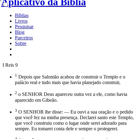
Bíblias
Livros
Pesquisar
Blog
Parceiros
Sobre
I Reis 9
1
Depois que Salomão acabou de construir o Templo e o
palácio real e tudo mais que havia planejado construir,
2
o SENHOR Deus apareceu outra vez a ele, como havia
aparecido em Gibeão.
3
O SENHOR lhe disse: — Eu ouvi a sua oração e o pedido
que você fez na minha presença. Declarei santo este Templo,
que você construiu como o lugar onde serei adorado para
sempre. Eu tomarei conta dele e sempre o protegerei.
4