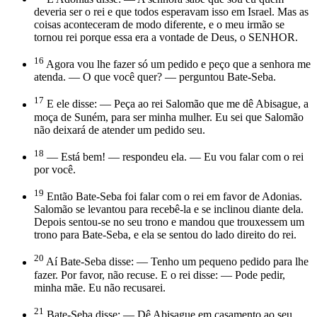
deveria ser o rei e que todos esperavam isso em Israel. Mas as
coisas aconteceram de modo diferente, e o meu irmão se
tornou rei porque essa era a vontade de Deus, o SENHOR.
16
Agora vou lhe fazer só um pedido e peço que a senhora me
atenda. — O que você quer? — perguntou Bate-Seba.
17
E ele disse: — Peça ao rei Salomão que me dê Abisague, a
moça de Suném, para ser minha mulher. Eu sei que Salomão
não deixará de atender um pedido seu.
18
— Está bem! — respondeu ela. — Eu vou falar com o rei
por você.
19
Então Bate-Seba foi falar com o rei em favor de Adonias.
Salomão se levantou para recebê-la e se inclinou diante dela.
Depois sentou-se no seu trono e mandou que trouxessem um
trono para Bate-Seba, e ela se sentou do lado direito do rei.
20
Aí Bate-Seba disse: — Tenho um pequeno pedido para lhe
fazer. Por favor, não recuse. E o rei disse: — Pode pedir,
minha mãe. Eu não recusarei.
21
Bate-Seba disse: — Dê Abisague em casamento ao seu