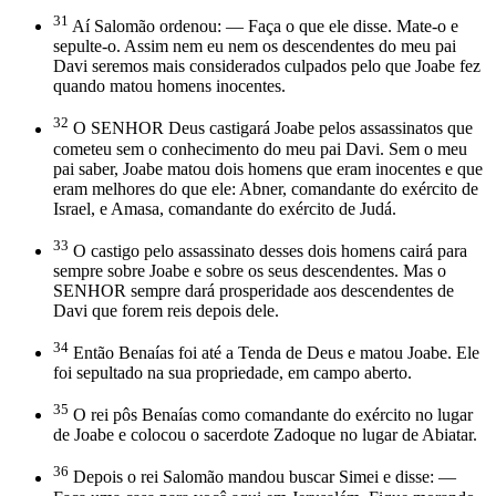
31
Aí Salomão ordenou: — Faça o que ele disse. Mate-o e
sepulte-o. Assim nem eu nem os descendentes do meu pai
Davi seremos mais considerados culpados pelo que Joabe fez
quando matou homens inocentes.
32
O SENHOR Deus castigará Joabe pelos assassinatos que
cometeu sem o conhecimento do meu pai Davi. Sem o meu
pai saber, Joabe matou dois homens que eram inocentes e que
eram melhores do que ele: Abner, comandante do exército de
Israel, e Amasa, comandante do exército de Judá.
33
O castigo pelo assassinato desses dois homens cairá para
sempre sobre Joabe e sobre os seus descendentes. Mas o
SENHOR sempre dará prosperidade aos descendentes de
Davi que forem reis depois dele.
34
Então Benaías foi até a Tenda de Deus e matou Joabe. Ele
foi sepultado na sua propriedade, em campo aberto.
35
O rei pôs Benaías como comandante do exército no lugar
de Joabe e colocou o sacerdote Zadoque no lugar de Abiatar.
36
Depois o rei Salomão mandou buscar Simei e disse: —