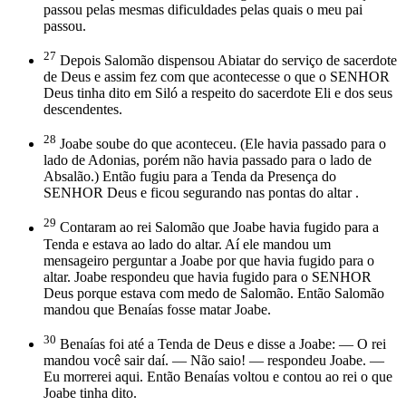
passou pelas mesmas dificuldades pelas quais o meu pai
passou.
27
Depois Salomão dispensou Abiatar do serviço de sacerdote
de Deus e assim fez com que acontecesse o que o SENHOR
Deus tinha dito em Siló a respeito do sacerdote Eli e dos seus
descendentes.
28
Joabe soube do que aconteceu. (Ele havia passado para o
lado de Adonias, porém não havia passado para o lado de
Absalão.) Então fugiu para a Tenda da Presença do
SENHOR Deus e ficou segurando nas pontas do altar .
29
Contaram ao rei Salomão que Joabe havia fugido para a
Tenda e estava ao lado do altar. Aí ele mandou um
mensageiro perguntar a Joabe por que havia fugido para o
altar. Joabe respondeu que havia fugido para o SENHOR
Deus porque estava com medo de Salomão. Então Salomão
mandou que Benaías fosse matar Joabe.
30
Benaías foi até a Tenda de Deus e disse a Joabe: — O rei
mandou você sair daí. — Não saio! — respondeu Joabe. —
Eu morrerei aqui. Então Benaías voltou e contou ao rei o que
Joabe tinha dito.