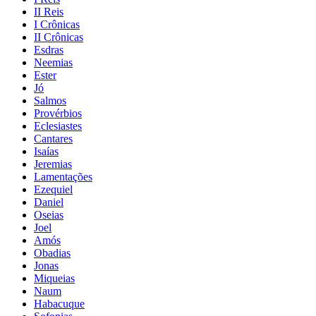
II Reis
I Crônicas
II Crônicas
Esdras
Neemias
Ester
Jó
Salmos
Provérbios
Eclesiastes
Cantares
Isaías
Jeremias
Lamentações
Ezequiel
Daniel
Oseias
Joel
Amós
Obadias
Jonas
Miqueias
Naum
Habacuque