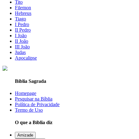
Tito
Filemon
Hebreus
Tiago
I Pedro
II Pedro
I João
II João
III João
Judas
Apocalipse
Bíblia Sagrada
Homepage
Pesquisar na Bíblia
Política de Privacidade
Termo de Uso
O que a Bíblia diz
Amizade