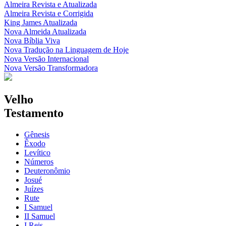
Almeira Revista e Atualizada
Almeira Revista e Corrigida
King James Atualizada
Nova Almeida Atualizada
Nova Bíblia Viva
Nova Tradução na Linguagem de Hoje
Nova Versão Internacional
Nova Versão Transformadora
Velho
Testamento
Gênesis
Êxodo
Levítico
Números
Deuteronômio
Josué
Juízes
Rute
I Samuel
II Samuel
I Reis