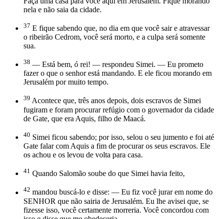
Faça uma casa para você aqui em Jerusalém. Fique morando
nela e não saia da cidade.
37
E fique sabendo que, no dia em que você sair e atravessar
o ribeirão Cedrom, você será morto, e a culpa será somente
sua.
38
— Está bem, ó rei! — respondeu Simei. — Eu prometo
fazer o que o senhor está mandando. E ele ficou morando em
Jerusalém por muito tempo.
39
Acontece que, três anos depois, dois escravos de Simei
fugiram e foram procurar refúgio com o governador da cidade
de Gate, que era Aquis, filho de Maacá.
40
Simei ficou sabendo; por isso, selou o seu jumento e foi até
Gate falar com Aquis a fim de procurar os seus escravos. Ele
os achou e os levou de volta para casa.
41
Quando Salomão soube do que Simei havia feito,
42
mandou buscá-lo e disse: — Eu fiz você jurar em nome do
SENHOR que não sairia de Jerusalém. Eu lhe avisei que, se
fizesse isso, você certamente morreria. Você concordou com
isso e disse que me obedeceria.