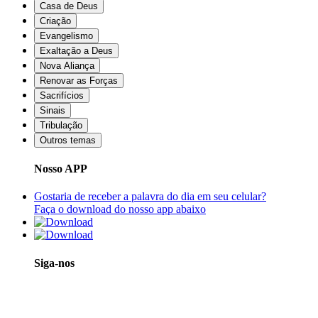
Casa de Deus
Criação
Evangelismo
Exaltação a Deus
Nova Aliança
Renovar as Forças
Sacrifícios
Sinais
Tribulação
Outros temas
Nosso APP
Gostaria de receber a palavra do dia em seu celular?
Faça o download do nosso app abaixo
Siga-nos