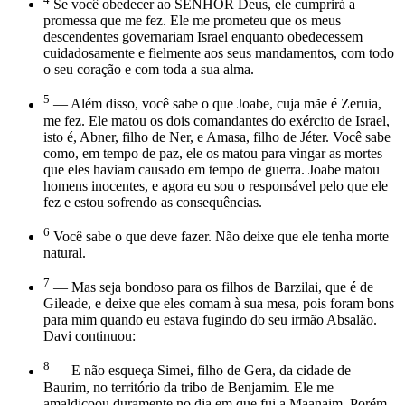
Se você obedecer ao SENHOR Deus, ele cumprirá a
promessa que me fez. Ele me prometeu que os meus
descendentes governariam Israel enquanto obedecessem
cuidadosamente e fielmente aos seus mandamentos, com todo
o seu coração e com toda a sua alma.
5
— Além disso, você sabe o que Joabe, cuja mãe é Zeruia,
me fez. Ele matou os dois comandantes do exército de Israel,
isto é, Abner, filho de Ner, e Amasa, filho de Jéter. Você sabe
como, em tempo de paz, ele os matou para vingar as mortes
que eles haviam causado em tempo de guerra. Joabe matou
homens inocentes, e agora eu sou o responsável pelo que ele
fez e estou sofrendo as consequências.
6
Você sabe o que deve fazer. Não deixe que ele tenha morte
natural.
7
— Mas seja bondoso para os filhos de Barzilai, que é de
Gileade, e deixe que eles comam à sua mesa, pois foram bons
para mim quando eu estava fugindo do seu irmão Absalão.
Davi continuou:
8
— E não esqueça Simei, filho de Gera, da cidade de
Baurim, no território da tribo de Benjamim. Ele me
amaldiçoou duramente no dia em que fui a Maanaim. Porém,