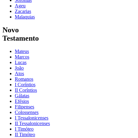
Sofonias
Ageu
Zacarias
Malaquias
Novo
Testamento
Mateus
Marcos
Lucas
João
Atos
Romanos
I Coríntios
II Coríntios
Gálatas
Efésios
Filipenses
Colossenses
I Tessalonicenses
II Tessalonicenses
I Timóteo
II Timóteo