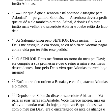
irmão Adonias.
22
— Por que é que a senhora está pedindo Abisague para
Adonias? — perguntou Salomão. — A senhora deveria pedir
que eu dê a ele também o reino. Afinal, Adonias é o meu
irmão mais velho, e o sacerdote Abiatar e Joabe estão do lado
dele!
23
Aí Salomão jurou pelo SENHOR Deus assim: — Que
Deus me castigue, e em dobro, se eu não fizer Adonias pagar
com a vida por ter feito esse pedido!
24
O SENHOR Deus me firmou no trono do meu pai Davi;
ele cumpriu a sua promessa e deu o reino a mim e aos meus
descendentes. Juro pelo Deus vivo que Adonias morrerá hoje
mesmo!
25
Então o rei deu ordem a Benaías, e ele foi, atacou Adonias
e o matou.
26
Depois o rei Salomão disse ao sacerdote Abiatar: — Vá
para as suas terras em Anatote. Você merece morrer, mas eu
não vou mandar matá-lo hoje porque você, quando estava
com o meu pai Davi, era o encarregado da arca da aliança e