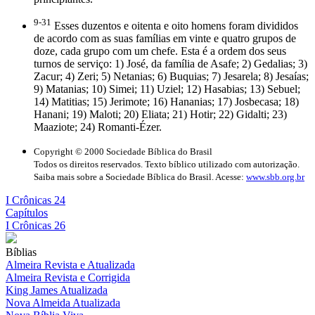
9-31
Esses duzentos e oitenta e oito homens foram divididos
de acordo com as suas famílias em vinte e quatro grupos de
doze, cada grupo com um chefe. Esta é a ordem dos seus
turnos de serviço: 1) José, da família de Asafe; 2) Gedalias; 3)
Zacur; 4) Zeri; 5) Netanias; 6) Buquias; 7) Jesarela; 8) Jesaías;
9) Matanias; 10) Simei; 11) Uziel; 12) Hasabias; 13) Sebuel;
14) Matitias; 15) Jerimote; 16) Hananias; 17) Josbecasa; 18)
Hanani; 19) Maloti; 20) Eliata; 21) Hotir; 22) Gidalti; 23)
Maaziote; 24) Romanti-Ézer.
Copyright © 2000 Sociedade Bíblica do Brasil
Todos os direitos reservados. Texto bíblico utilizado com autorização.
Saiba mais sobre a Sociedade Bíblica do Brasil. Acesse:
www.sbb.org.br
I Crônicas 24
Capítulos
I Crônicas 26
Bíblias
Almeira Revista e Atualizada
Almeira Revista e Corrigida
King James Atualizada
Nova Almeida Atualizada