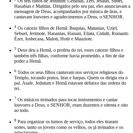
Os seis filhos de Jedutum: Gedalias, Zeri, Jesaías, Simei,
Hasabias e Matitias. Dirigidos pelo seu pai, eles anunciavam a
mensagem de Deus, acompanhados por música de liras, e
cantavam louvores e agradecimentos a Deus, o SENHOR.
4
Os catorze filhos de Hemã: Buquias, Matanias, Uziel,
Sebuel, Jerimote, Hananias, Hanani, Eliata, Gidalti, Romanti-
Ézer, Josbecasa, Maloti, Hotir e Maaziote.
5
Deus deu a Hemã, o profeta do rei, esses catorze filhos e
também três filhas, conforme havia prometido, a fim de dar
poder a Hemã.
6
Todos os seus filhos cantavam nos serviços religiosos do
Templo, tocando pratos, liras e harpas. Quem os dirigia era o
pai. Asafe, Jedutum e Hemã estavam debaixo das ordens do
rei.
7
Os músicos treinados para tocar instrumentos e cantar
louvores a Deus, o SENHOR, eram duzentos e oitenta e oito
ao todo.
8
Para organizar os turnos de serviço, todos eles tiraram
sortes, tanto os jovens como os velhos, os já treinados e os
principiantes.