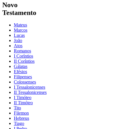
Novo
Testamento
Mateus
Marcos
Lucas
João
Atos
Romanos
I Coríntios
II Coríntios
Gálatas
Efésios
Filipenses
Colossenses
I Tessalonicenses
II Tessalonicenses
I Timóteo
II Timóteo
Tito
Filemon
Hebreus
Tiago
I Pedro