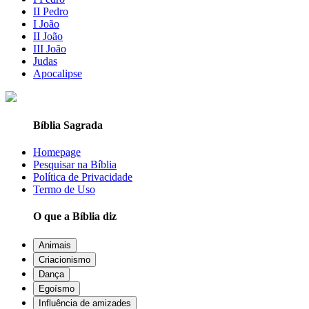
II Pedro
I João
II João
III João
Judas
Apocalipse
Bíblia Sagrada
Homepage
Pesquisar na Bíblia
Política de Privacidade
Termo de Uso
O que a Bíblia diz
Animais
Criacionismo
Dança
Egoísmo
Influência de amizades