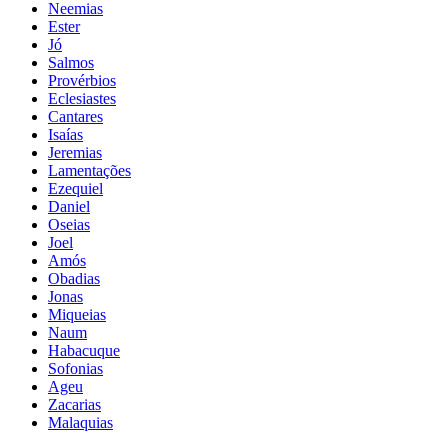
Neemias
Ester
Jó
Salmos
Provérbios
Eclesiastes
Cantares
Isaías
Jeremias
Lamentações
Ezequiel
Daniel
Oseias
Joel
Amós
Obadias
Jonas
Miqueias
Naum
Habacuque
Sofonias
Ageu
Zacarias
Malaquias