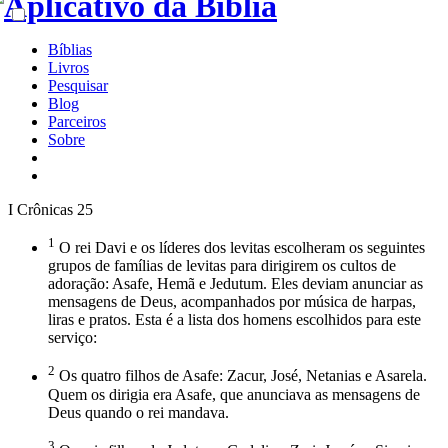
Bíblias
Livros
Pesquisar
Blog
Parceiros
Sobre
I Crônicas 25
1
O rei Davi e os líderes dos levitas escolheram os seguintes
grupos de famílias de levitas para dirigirem os cultos de
adoração: Asafe, Hemã e Jedutum. Eles deviam anunciar as
mensagens de Deus, acompanhados por música de harpas,
liras e pratos. Esta é a lista dos homens escolhidos para este
serviço:
2
Os quatro filhos de Asafe: Zacur, José, Netanias e Asarela.
Quem os dirigia era Asafe, que anunciava as mensagens de
Deus quando o rei mandava.
3