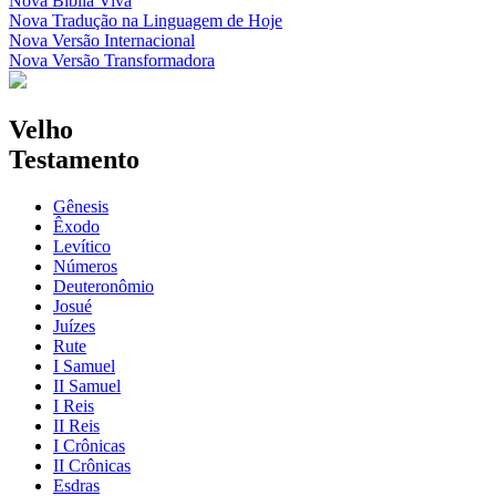
Nova Bíblia Viva
Nova Tradução na Linguagem de Hoje
Nova Versão Internacional
Nova Versão Transformadora
Velho
Testamento
Gênesis
Êxodo
Levítico
Números
Deuteronômio
Josué
Juízes
Rute
I Samuel
II Samuel
I Reis
II Reis
I Crônicas
II Crônicas
Esdras