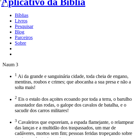
Bíblias
Livros
Pesquisar
Blog
Parceiros
Sobre
Naum 3
1
Ai da grande e sanguinária cidade, toda cheia de engano,
mentiras, roubos e crimes; que abocanha a sua presa e não a
solta mais!
2
Eis o estalo dos açoites ecoando por toda a terra, o barulho
assustador das rodas, o galope dos cavalos de batalha, e o
sacudir dos carros militares!
3
Cavaleiros que esporeiam, a espada flamejante, o relampear
das lanças e a multidão dos traspassados, um mar de
cadáveres, mortos sem fim; pessoas feridas tropeçando sobre