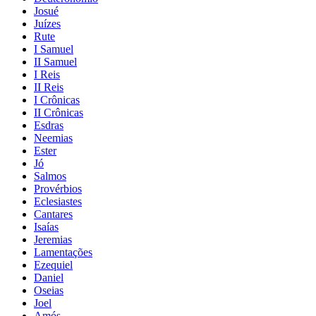
Josué
Juízes
Rute
I Samuel
II Samuel
I Reis
II Reis
I Crônicas
II Crônicas
Esdras
Neemias
Ester
Jó
Salmos
Provérbios
Eclesiastes
Cantares
Isaías
Jeremias
Lamentações
Ezequiel
Daniel
Oseias
Joel
Amós