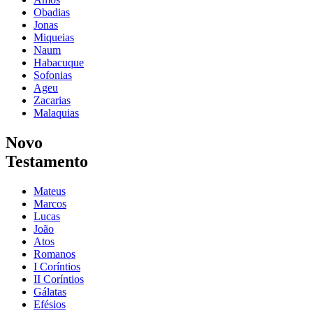
Obadias
Jonas
Miqueias
Naum
Habacuque
Sofonias
Ageu
Zacarias
Malaquias
Novo
Testamento
Mateus
Marcos
Lucas
João
Atos
Romanos
I Coríntios
II Coríntios
Gálatas
Efésios