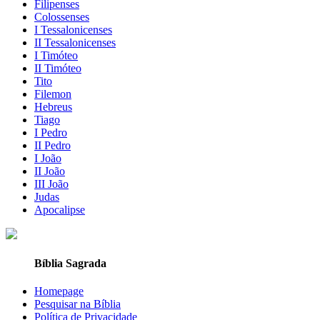
Filipenses
Colossenses
I Tessalonicenses
II Tessalonicenses
I Timóteo
II Timóteo
Tito
Filemon
Hebreus
Tiago
I Pedro
II Pedro
I João
II João
III João
Judas
Apocalipse
Bíblia Sagrada
Homepage
Pesquisar na Bíblia
Política de Privacidade