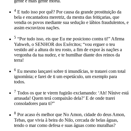
gente e mais gente morta.
4
E tudo isso por quê? Por causa da grande prostituição da
bela e encantadora meretriz, da mestra das feitiçarias, que
vendia os povos mediante sua sedução e lábios fraudulentos, e
assim escravizou nações.
5
“Por tudo isso, eis que Eu me posiciono contra ti!” Afirma
Yahweh, o SENHOR dos Exércitos; “vou erguer o teu
vestido até a altura do teu rosto, a fim de expor às nações a
vergonha da tua nudez, e te humilhar diante dos reinos da
terra!
6
Eu mesmo lançarei sobre ti imundícias, te tratarei com total
ignomínia; e farei de ti um espetáculo, um exemplo para
todos.
7
Todos os que te virem fugirão exclamando: ‘Ah! Nínive está
arrasada! Quem terá compaixão dela?’ E de onde trarei
consoladores para ti?”
8
Por acaso és melhor que No Amon, cidade do deus Amon,
Tebas, que vivia à beira do Nilo, cercada de belas águas,
tendo o mar como defesa e suas águas como muralhas?