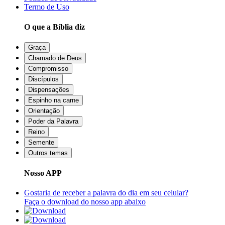
Termo de Uso
O que a Bíblia diz
Graça
Chamado de Deus
Compromisso
Discípulos
Dispensações
Espinho na carne
Orientação
Poder da Palavra
Reino
Semente
Outros temas
Nosso APP
Gostaria de receber a palavra do dia em seu celular?
Faça o download do nosso app abaixo