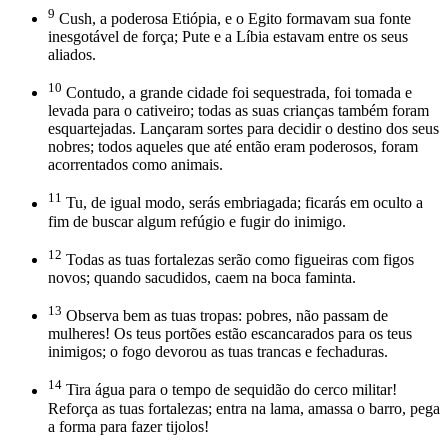
9
Cush, a poderosa Etiópia, e o Egito formavam sua fonte
inesgotável de força; Pute e a Líbia estavam entre os seus
aliados.
10
Contudo, a grande cidade foi sequestrada, foi tomada e
levada para o cativeiro; todas as suas crianças também foram
esquartejadas. Lançaram sortes para decidir o destino dos seus
nobres; todos aqueles que até então eram poderosos, foram
acorrentados como animais.
11
Tu, de igual modo, serás embriagada; ficarás em oculto a
fim de buscar algum refúgio e fugir do inimigo.
12
Todas as tuas fortalezas serão como figueiras com figos
novos; quando sacudidos, caem na boca faminta.
13
Observa bem as tuas tropas: pobres, não passam de
mulheres! Os teus portões estão escancarados para os teus
inimigos; o fogo devorou as tuas trancas e fechaduras.
14
Tira água para o tempo de sequidão do cerco militar!
Reforça as tuas fortalezas; entra na lama, amassa o barro, pega
a forma para fazer tijolos!