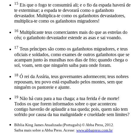
15
Eis que o fogo te consumirá ali; e o fio da espada haverá de
te exterminar; a espada te devorará como o gafanhoto
devastador. Multiplica-te como os gafanhotos devastadores,
multiplica-te como os gafanhotos migradores!
16
Multiplicaste teus comerciantes mais do que as estrelas do
céu; o gafanhoto devastador estende as asas e sai voando.
17
Teus príncipes são como os gafanhotos migradores, e teus
oficiais e soldados, como exames de outros gafanhotos que se
acampam junto às muralhas nos dias de frio; quando chega o
sol, voam, sem que ninguém saiba para onde foram.
18
Ó rei da Assíria, teus governantes adormecem; teus nobres
repousam, teu povo está espalhado pelos montes, sem que
ninguém os pastoreie e ajunte.
19
Não há cura para a tua chaga; a tua ferida é de morte!
Todos os que forem informados sobre o que aconteceu
contigo haverão de aplaudir a tua queda; pois, quem não tem
sofrido por causa da tua malignidade e crueldade sem limites?
Bíblia King James Atualizada (Português) © Abba Press, 2012.
Saiba mais sobre a Abba Press. Acesse:
www.abbapress.com.br