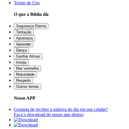
Termo de Uso
O que a Bíblia diz
Segurança Eterna
Tentação
Apostasia
Aprender
Dança
Ganhar Almas
Inveja
Mar vermelho
Maturidade
Respeito
Outros temas
Nosso APP
Gostaria de receber a palavra do dia em seu celular?
Faça o download do nosso app abaixo