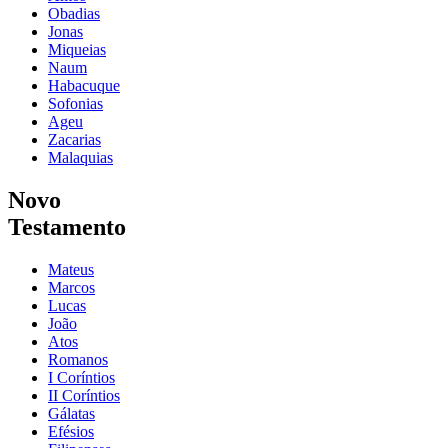
Obadias
Jonas
Miqueias
Naum
Habacuque
Sofonias
Ageu
Zacarias
Malaquias
Novo
Testamento
Mateus
Marcos
Lucas
João
Atos
Romanos
I Coríntios
II Coríntios
Gálatas
Efésios