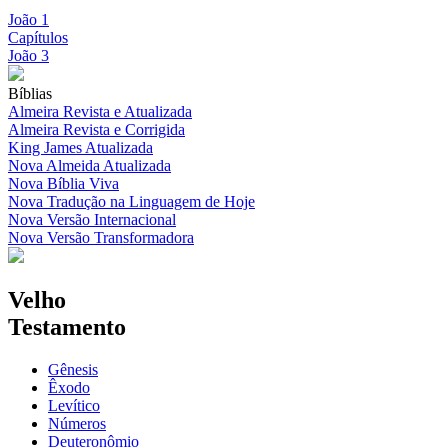
João 1
Capítulos
João 3
Bíblias
Almeira Revista e Atualizada
Almeira Revista e Corrigida
King James Atualizada
Nova Almeida Atualizada
Nova Bíblia Viva
Nova Tradução na Linguagem de Hoje
Nova Versão Internacional
Nova Versão Transformadora
Velho
Testamento
Gênesis
Êxodo
Levítico
Números
Deuteronômio