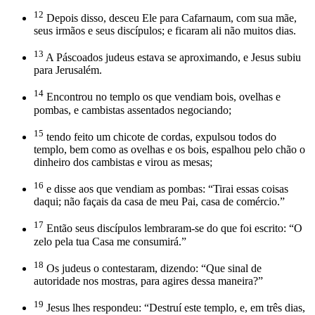
12
Depois disso, desceu Ele para Cafarnaum, com sua mãe,
seus irmãos e seus discípulos; e ficaram ali não muitos dias.
13
A Páscoados judeus estava se aproximando, e Jesus subiu
para Jerusalém.
14
Encontrou no templo os que vendiam bois, ovelhas e
pombas, e cambistas assentados negociando;
15
tendo feito um chicote de cordas, expulsou todos do
templo, bem como as ovelhas e os bois, espalhou pelo chão o
dinheiro dos cambistas e virou as mesas;
16
e disse aos que vendiam as pombas: “Tirai essas coisas
daqui; não façais da casa de meu Pai, casa de comércio.”
17
Então seus discípulos lembraram-se do que foi escrito: “O
zelo pela tua Casa me consumirá.”
18
Os judeus o contestaram, dizendo: “Que sinal de
autoridade nos mostras, para agires dessa maneira?”
19
Jesus lhes respondeu: “Destruí este templo, e, em três dias,