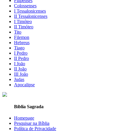
Filipenses
Colossenses
I Tessalonicenses
II Tessalonicenses
I Timóteo
II Timóteo
Tito
Filemon
Hebreus
Tiago
I Pedro
II Pedro
I João
II João
III João
Judas
Apocalipse
Bíblia Sagrada
Homepage
Pesquisar na Bíblia
Política de Privacidade