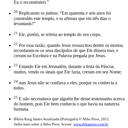
Eu o reconstruirei.”
20
Replicaram os judeus: “Em quarenta e seis anos foi
construído este templo, e tu afirmas que em três dias o
levantarás?”
21
Ele, porém, se referia ao templo do seu corpo.
22
Por essa razão, quando Jesus ressuscitou dentre os mortos,
recordaram-se os seus discípulos de que Ele dissera isso; e
creram na Escritura e na Palavra pregada por Jesus.
23
Estando Ele em Jerusalém, durante a festa da Páscoa,
muitos, vendo os sinais que Ele fazia, creram em seu Nome;
24
mas Jesus não se confiava a eles, porque os conhecia a
todos.
25
E não necessitava que alguém lhe desse testemunho acerca
do homem, pois Ele bem conhecia o que havia na natureza
humana.
Bíblia King James Atualizada (Português) © Abba Press, 2012.
Saiba mais sobre a Abba Press. Acesse:
www.abbapress.com.br