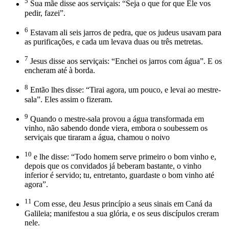
5
Sua mãe disse aos serviçais: “Seja o que for que Ele vos
pedir, fazei”.
6
Estavam ali seis jarros de pedra, que os judeus usavam para
as purificações, e cada um levava duas ou três metretas.
7
Jesus disse aos serviçais: “Enchei os jarros com água”. E os
encheram até à borda.
8
Então lhes disse: “Tirai agora, um pouco, e levai ao mestre-
sala”. Eles assim o fizeram.
9
Quando o mestre-sala provou a água transformada em
vinho, não sabendo donde viera, embora o soubessem os
serviçais que tiraram a água, chamou o noivo
10
e lhe disse: “Todo homem serve primeiro o bom vinho e,
depois que os convidados já beberam bastante, o vinho
inferior é servido; tu, entretanto, guardaste o bom vinho até
agora”.
11
Com esse, deu Jesus princípio a seus sinais em Caná da
Galileia; manifestou a sua glória, e os seus discípulos creram
nele.