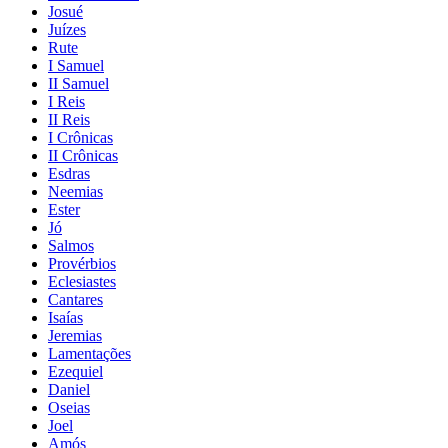
Josué
Juízes
Rute
I Samuel
II Samuel
I Reis
II Reis
I Crônicas
II Crônicas
Esdras
Neemias
Ester
Jó
Salmos
Provérbios
Eclesiastes
Cantares
Isaías
Jeremias
Lamentações
Ezequiel
Daniel
Oseias
Joel
Amós