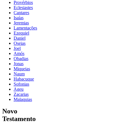
Provérbios
Eclesiastes
Cantares
Isaías
Jeremias
Lamentações
Ezequiel
Daniel
Oseias
Joel
Amós
Obadias
Jonas
Miqueias
Naum
Habacuque
Sofonias
Ageu
Zacarias
Malaquias
Novo
Testamento