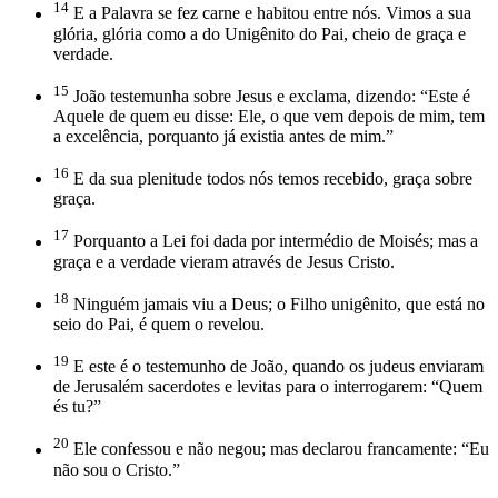
14
E a Palavra se fez carne e habitou entre nós. Vimos a sua
glória, glória como a do Unigênito do Pai, cheio de graça e
verdade.
15
João testemunha sobre Jesus e exclama, dizendo: “Este é
Aquele de quem eu disse: Ele, o que vem depois de mim, tem
a excelência, porquanto já existia antes de mim.”
16
E da sua plenitude todos nós temos recebido, graça sobre
graça.
17
Porquanto a Lei foi dada por intermédio de Moisés; mas a
graça e a verdade vieram através de Jesus Cristo.
18
Ninguém jamais viu a Deus; o Filho unigênito, que está no
seio do Pai, é quem o revelou.
19
E este é o testemunho de João, quando os judeus enviaram
de Jerusalém sacerdotes e levitas para o interrogarem: “Quem
és tu?”
20
Ele confessou e não negou; mas declarou francamente: “Eu
não sou o Cristo.”