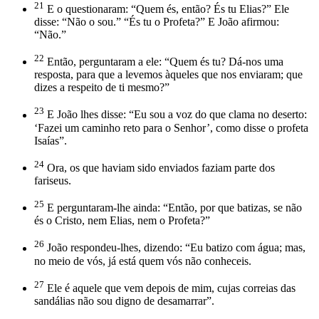
21
E o questionaram: “Quem és, então? És tu Elias?” Ele
disse: “Não o sou.” “És tu o Profeta?” E João afirmou:
“Não.”
22
Então, perguntaram a ele: “Quem és tu? Dá-nos uma
resposta, para que a levemos àqueles que nos enviaram; que
dizes a respeito de ti mesmo?”
23
E João lhes disse: “Eu sou a voz do que clama no deserto:
‘Fazei um caminho reto para o Senhor’, como disse o profeta
Isaías”.
24
Ora, os que haviam sido enviados faziam parte dos
fariseus.
25
E perguntaram-lhe ainda: “Então, por que batizas, se não
és o Cristo, nem Elias, nem o Profeta?”
26
João respondeu-lhes, dizendo: “Eu batizo com água; mas,
no meio de vós, já está quem vós não conheceis.
27
Ele é aquele que vem depois de mim, cujas correias das
sandálias não sou digno de desamarrar”.