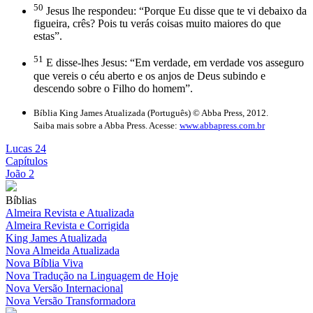
50
Jesus lhe respondeu: “Porque Eu disse que te vi debaixo da
figueira, crês? Pois tu verás coisas muito maiores do que
estas”.
51
E disse-lhes Jesus: “Em verdade, em verdade vos asseguro
que vereis o céu aberto e os anjos de Deus subindo e
descendo sobre o Filho do homem”.
Bíblia King James Atualizada (Português) © Abba Press, 2012.
Saiba mais sobre a Abba Press. Acesse:
www.abbapress.com.br
Lucas 24
Capítulos
João 2
Bíblias
Almeira Revista e Atualizada
Almeira Revista e Corrigida
King James Atualizada
Nova Almeida Atualizada
Nova Bíblia Viva
Nova Tradução na Linguagem de Hoje
Nova Versão Internacional
Nova Versão Transformadora