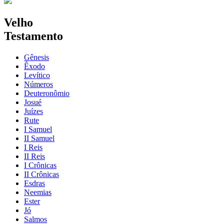
Velho
Testamento
Gênesis
Êxodo
Levítico
Números
Deuteronômio
Josué
Juízes
Rute
I Samuel
II Samuel
I Reis
II Reis
I Crônicas
II Crônicas
Esdras
Neemias
Ester
Jó
Salmos