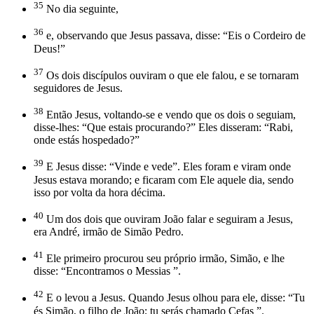
35
No dia seguinte,
36
e, observando que Jesus passava, disse: “Eis o Cordeiro de
Deus!”
37
Os dois discípulos ouviram o que ele falou, e se tornaram
seguidores de Jesus.
38
Então Jesus, voltando-se e vendo que os dois o seguiam,
disse-lhes: “Que estais procurando?” Eles disseram: “Rabi,
onde estás hospedado?”
39
E Jesus disse: “Vinde e vede”. Eles foram e viram onde
Jesus estava morando; e ficaram com Ele aquele dia, sendo
isso por volta da hora décima.
40
Um dos dois que ouviram João falar e seguiram a Jesus,
era André, irmão de Simão Pedro.
41
Ele primeiro procurou seu próprio irmão, Simão, e lhe
disse: “Encontramos o Messias ”.
42
E o levou a Jesus. Quando Jesus olhou para ele, disse: “Tu
és Simão, o filho de João; tu serás chamado Cefas ”.