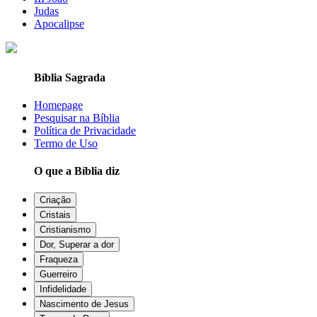
Judas
Apocalipse
Bíblia Sagrada
Homepage
Pesquisar na Bíblia
Política de Privacidade
Termo de Uso
O que a Bíblia diz
Criação
Cristais
Cristianismo
Dor, Superar a dor
Fraqueza
Guerreiro
Infidelidade
Nascimento de Jesus