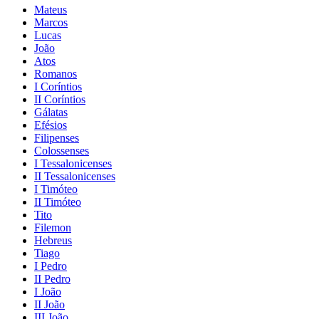
Mateus
Marcos
Lucas
João
Atos
Romanos
I Coríntios
II Coríntios
Gálatas
Efésios
Filipenses
Colossenses
I Tessalonicenses
II Tessalonicenses
I Timóteo
II Timóteo
Tito
Filemon
Hebreus
Tiago
I Pedro
II Pedro
I João
II João
III João