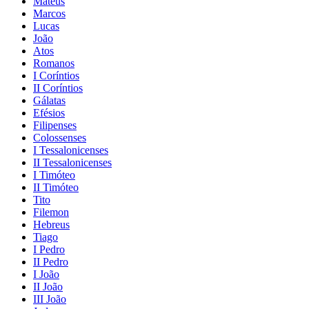
Mateus
Marcos
Lucas
João
Atos
Romanos
I Coríntios
II Coríntios
Gálatas
Efésios
Filipenses
Colossenses
I Tessalonicenses
II Tessalonicenses
I Timóteo
II Timóteo
Tito
Filemon
Hebreus
Tiago
I Pedro
II Pedro
I João
II João
III João