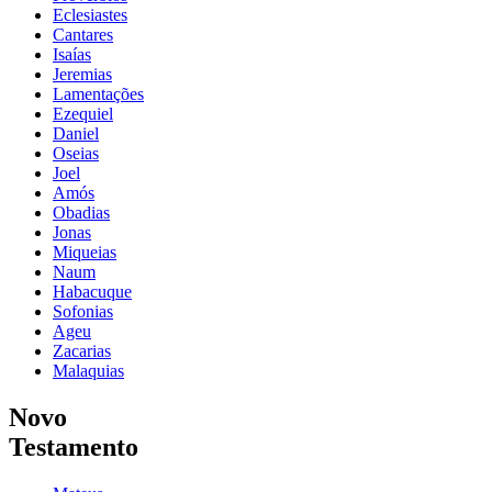
Eclesiastes
Cantares
Isaías
Jeremias
Lamentações
Ezequiel
Daniel
Oseias
Joel
Amós
Obadias
Jonas
Miqueias
Naum
Habacuque
Sofonias
Ageu
Zacarias
Malaquias
Novo
Testamento