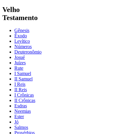
Velho
Testamento
Gênesis
Êxodo
Levítico
Números
Deuteronômio
Josué
Juízes
Rute
I Samuel
II Samuel
I Reis
II Reis
I Crônicas
II Crônicas
Esdras
Neemias
Ester
Jó
Salmos
Provérbios