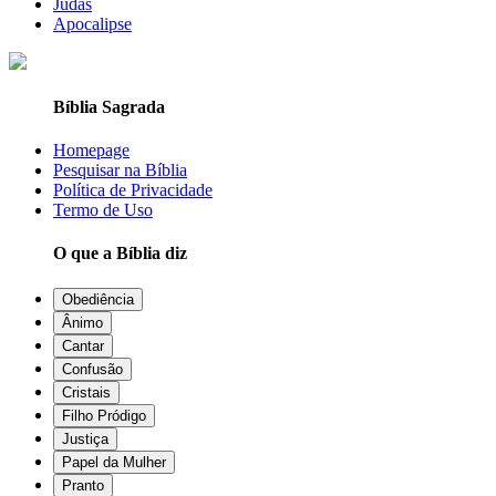
Judas
Apocalipse
Bíblia Sagrada
Homepage
Pesquisar na Bíblia
Política de Privacidade
Termo de Uso
O que a Bíblia diz
Obediência
Ânimo
Cantar
Confusão
Cristais
Filho Pródigo
Justiça
Papel da Mulher
Pranto