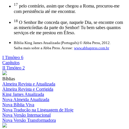
17
pelo contrário, assim que chegou a Roma, procurou-me
com persistência até me encontrar.
18
O Senhor lhe conceda que, naquele Dia, se encontre com
as misericórdias da parte do Senhor! Tu bem sabes quantos
serviços ele me prestou em Éfeso.
Bíblia King James Atualizada (Português) © Abba Press, 2012.
Saiba mais sobre a Abba Press. Acesse:
www.abbapress.com.br
I Timóteo 6
Capítulos
II Timóteo 2
Bíblias
Almeira Revista e Atualizada
Almeira Revista e Corrigida
King James Atualizada
Nova Almeida Atualizada
Nova Bíblia Viva
Nova Tradução na Linguagem de Hoje
Nova Versão Internacional
Nova Versão Transformadora