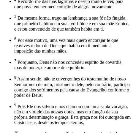
Recordo-me das tuas lágrimas e desejo muito te ver, para
que possa encher meu coração de alegria novamente.
5
Da mesma forma, trago na lembrança a sua fé não fingida,
que primeiro habitou em sua avó Lóide e em sua mãe Eunice,
e estou convencido de que também habita em ti.
6
Por esse motivo, uma vez mais quero encorajar-te que
reavives o dom de Deus que habita em ti mediante a
imposição das minhas mãos.
7
Porquanto, Deus não nos concedeu espírito de covardia,
mas de poder, de amor e de equilíbrio.
8
Assim sendo, não te envergonhes do testemunho de nosso
Senhor nem de mim, prisioneiro dele; pelo contrário, participa
comigo dos sofrimentos pela causa do Evangelho conforme o
poder de Deus.
9
Pois Ele nos salvou e nos chamou com uma santa vocação,
não em virtude das nossas obras, mas em função da sua
própria determinação e graça. Esta graça nos foi outorgada em
Cristo Jesus desde os tempos eternos,
10