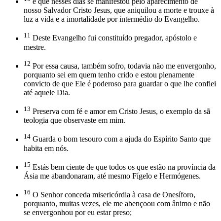
e que nesses dias se manifestou pelo aparecimento de
nosso Salvador Cristo Jesus, que aniquilou a morte e trouxe à
luz a vida e a imortalidade por intermédio do Evangelho.
11
Deste Evangelho fui constituído pregador, apóstolo e
mestre.
12
Por essa causa, também sofro, todavia não me envergonho,
porquanto sei em quem tenho crido e estou plenamente
convicto de que Ele é poderoso para guardar o que lhe confiei
até aquele Dia.
13
Preserva com fé e amor em Cristo Jesus, o exemplo da sã
teologia que observaste em mim.
14
Guarda o bom tesouro com a ajuda do Espírito Santo que
habita em nós.
15
Estás bem ciente de que todos os que estão na província da
Ásia me abandonaram, até mesmo Fígelo e Hermógenes.
16
O Senhor conceda misericórdia à casa de Onesíforo,
porquanto, muitas vezes, ele me abençoou com ânimo e não
se envergonhou por eu estar preso;