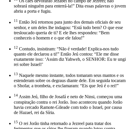
Os cães devorarão Jezabel no campo de Jezreel; não
sobrará ninguém para enterrá-la!” Dita essas palavras o jovem
abriu a porta e fugiu.
11
Então Jeú retornou para junto dos demais oficiais de seu
senhor, e um deles lhe indagou: “Está tudo bem? O que esse
tresloucado queria de ti? E ele lhes respondeu: “Bem
conheceis o homem e o que ele falou!”
12
Contudo, insistiram: “Não é verdade! Explica-nos tudo
quanto ele declarou a ti!” Então Jeú contou: “Ele me disse
exatamente isso: ‘Assim diz Yahweh, o SENHOR: Eu te ungi
rei sobre Israel!’
13
Naquele mesmo instante, todos tomaram seus mantos e os
estenderam sobre os degraus diante dele. Em seguida tocaram
o Shofar, a trombeta, e exclamaram: “Eis que Jeú é o rei!”
14
Assim Jeú, filho de Josafá e neto de Ninsi, começou uma
conspiração contra o rei Jorão. Isso aconteceu quando Jorão
havia cercado Ramote-Gileade com todo o Israel, por causa
de Hazael, rei da Síria.
15
O rei Jorão tinha retornado a Jezreel para tratar dos
ferimentos que os sírios lhe fizeram quando lutou contra