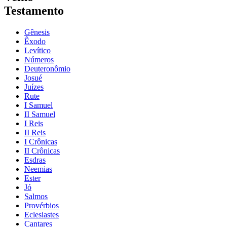
Testamento
Gênesis
Êxodo
Levítico
Números
Deuteronômio
Josué
Juízes
Rute
I Samuel
II Samuel
I Reis
II Reis
I Crônicas
II Crônicas
Esdras
Neemias
Ester
Jó
Salmos
Provérbios
Eclesiastes
Cantares