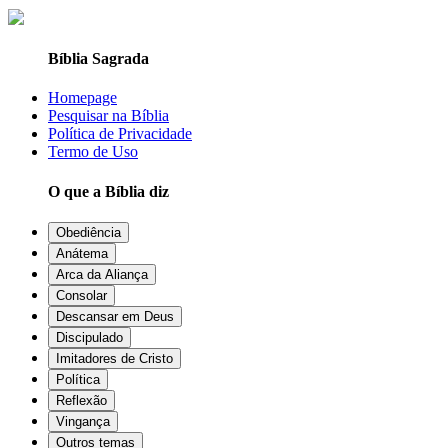
Bíblia Sagrada
Homepage
Pesquisar na Bíblia
Política de Privacidade
Termo de Uso
O que a Bíblia diz
Obediência
Anátema
Arca da Aliança
Consolar
Descansar em Deus
Discipulado
Imitadores de Cristo
Política
Reflexão
Vingança
Outros temas