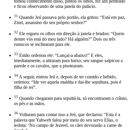
tomou conhecimento disso, pintou os olhos, fez um penteado
e ficou observando de uma janela do palácio.
31
Quando Jeú passava pelo portão, ela gritou: “Está em paz,
Zinri, assassino do seu próprio senhor?”
32
Ele ergueu os olhos em direção à janela e bradou: “Quem
dentre vós está do meu lado? Há alguém?” Dois ou três
eunucos se inclinaram para ele.
33
Então ordenou ele: “Lançai-a abaixo!” E eles,
imediatamente, a atiraram para baixo; seu sangue salpicou a
parede e os cavalos, que a pisotearam.
34
A seguir, entrou Jeú e, depois de ter comido e bebido,
ordenou: “Ide ver aquela maldita e dai-lhe sepultura, pois é
filha de rei”.
35
Quando chegaram para sepultá-la, só encontraram o crânio,
os pés e as mãos.
36
Voltaram para contar isso a Jeú, que declarou: “Esta é a
palavra que Yahweh falou por meio do seu servo Elias, o
tesbita: ‘No campo de Jezreel, os cães devorarão a carne de