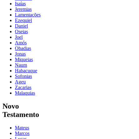
Isaías
Jeremias
Lamentações
Ezequiel
Daniel
Oseias
Joel
Amós
Obadias
Jonas
Miqueias
Naum
Habacuque
Sofonias
Ageu
Zacarias
Malaquias
Novo
Testamento
Mateus
Marcos
Lucas