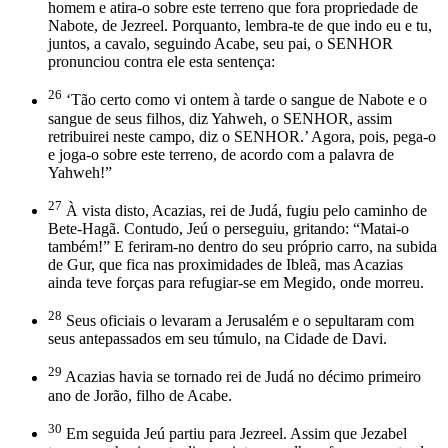
homem e atira-o sobre este terreno que fora propriedade de
Nabote, de Jezreel. Porquanto, lembra-te de que indo eu e tu,
juntos, a cavalo, seguindo Acabe, seu pai, o SENHOR
pronunciou contra ele esta sentença:
26
‘Tão certo como vi ontem à tarde o sangue de Nabote e o
sangue de seus filhos, diz Yahweh, o SENHOR, assim
retribuirei neste campo, diz o SENHOR.’ Agora, pois, pega-o
e joga-o sobre este terreno, de acordo com a palavra de
Yahweh!”
27
À vista disto, Acazias, rei de Judá, fugiu pelo caminho de
Bete-Hagã. Contudo, Jeú o perseguiu, gritando: “Matai-o
também!” E feriram-no dentro do seu próprio carro, na subida
de Gur, que fica nas proximidades de Ibleã, mas Acazias
ainda teve forças para refugiar-se em Megido, onde morreu.
28
Seus oficiais o levaram a Jerusalém e o sepultaram com
seus antepassados em seu túmulo, na Cidade de Davi.
29
Acazias havia se tornado rei de Judá no décimo primeiro
ano de Jorão, filho de Acabe.
30
Em seguida Jeú partiu para Jezreel. Assim que Jezabel