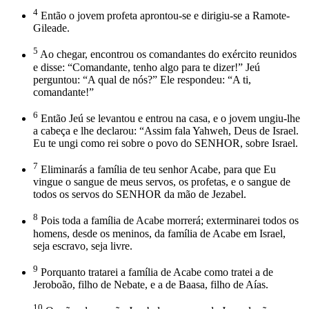
4
Então o jovem profeta aprontou-se e dirigiu-se a Ramote-
Gileade.
5
Ao chegar, encontrou os comandantes do exército reunidos
e disse: “Comandante, tenho algo para te dizer!” Jeú
perguntou: “A qual de nós?” Ele respondeu: “A ti,
comandante!”
6
Então Jeú se levantou e entrou na casa, e o jovem ungiu-lhe
a cabeça e lhe declarou: “Assim fala Yahweh, Deus de Israel.
Eu te ungi como rei sobre o povo do SENHOR, sobre Israel.
7
Eliminarás a família de teu senhor Acabe, para que Eu
vingue o sangue de meus servos, os profetas, e o sangue de
todos os servos do SENHOR da mão de Jezabel.
8
Pois toda a família de Acabe morrerá; exterminarei todos os
homens, desde os meninos, da família de Acabe em Israel,
seja escravo, seja livre.
9
Porquanto tratarei a família de Acabe como tratei a de
Jeroboão, filho de Nebate, e a de Baasa, filho de Aías.
10