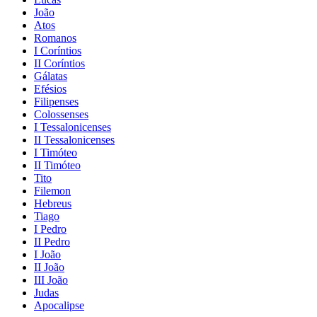
João
Atos
Romanos
I Coríntios
II Coríntios
Gálatas
Efésios
Filipenses
Colossenses
I Tessalonicenses
II Tessalonicenses
I Timóteo
II Timóteo
Tito
Filemon
Hebreus
Tiago
I Pedro
II Pedro
I João
II João
III João
Judas
Apocalipse