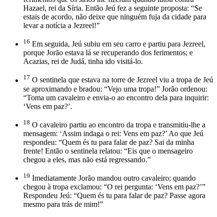
Hazael, rei da Síria. Então Jeú fez a seguinte proposta: “Se
estais de acordo, não deixe que ninguém fuja da cidade para
levar a notícia a Jezreel!”
16
Em seguida, Jeú subiu em seu carro e partiu para Jezreel,
porque Jorão estava lá se recuperando dos ferimentos; e
Acazias, rei de Judá, tinha ido visitá-lo.
17
O sentinela que estava na torre de Jezreel viu a tropa de Jeú
se aproximando e bradou: “Vejo uma tropa!” Jorão ordenou:
“Toma um cavaleiro e envia-o ao encontro dela para inquirir:
‘Vens em paz?’.
18
O cavaleiro partiu ao encontro da tropa e transmitiu-lhe a
mensagem: ‘Assim indaga o rei: Vens em paz?’ Ao que Jeú
respondeu: “Quem és tu para falar de paz? Sai da minha
frente! Então o sentinela relatou: “Eis que o mensageiro
chegou a eles, mas não está regressando.”
19
Imediatamente Jorão mandou outro cavaleiro; quando
chegou à tropa exclamou: “O rei pergunta: ‘Vens em paz?’”
Respondeu Jeú: “Quem és tu para falar de paz? Passe agora
mesmo para trás de mim!”