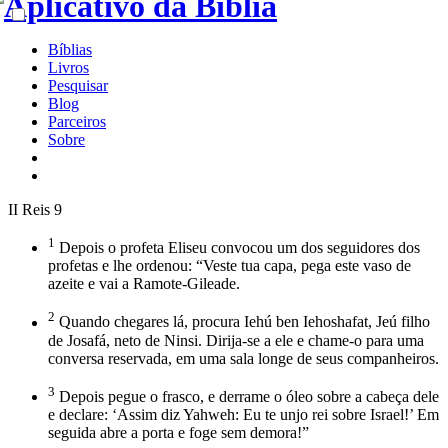
Bíblias
Livros
Pesquisar
Blog
Parceiros
Sobre
II Reis 9
1
Depois o profeta Eliseu convocou um dos seguidores dos
profetas e lhe ordenou: “Veste tua capa, pega este vaso de
azeite e vai a Ramote-Gileade.
2
Quando chegares lá, procura Iehú ben Iehoshafat, Jeú filho
de Josafá, neto de Ninsi. Dirija-se a ele e chame-o para uma
conversa reservada, em uma sala longe de seus companheiros.
3
Depois pegue o frasco, e derrame o óleo sobre a cabeça dele
e declare: ‘Assim diz Yahweh: Eu te unjo rei sobre Israel!’ Em
seguida abre a porta e foge sem demora!”