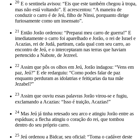
20
E o sentinela avisou: “Eis que este também chegou à tropa,
mas não está voltando”. E acrescentou: “A maneira de
conduzir o carro é de Jeú, filho de Ninsi, porquanto dirige
furiosamente como um insensato”.
21
Então Jorão ordenou: “Preparai meu carro de guerra!” E
imediatamente o carro foi aparelhado e Jorão, o rei de Israel e
Acazias, rei de Judá, partiram, cada qual com seu carro, ao
encontro de Jeú, e o interceptaram nas terras que haviam
pertencido a Nabote, de Jezreel.
22
Assim que pôs os olhos em Jeú, Jorão indagou: “Vens em
paz, Jeú?” E ele redarguiu: “Como podes falar de paz
enquanto perduram as idolatrias e feitiçarias da tua mãe
Jezabel?”
23
Assim que ouviu essas palavras Jorão virou-se e fugiu,
exclamando a Acazias: “Isso é traição, Acazias!”
24
Mas Jeú já tinha retesado seu arco e atingiu Jorão entre as
espáduas; a flecha atingiu o coração do rei, que tombou
dentro do seu próprio carro.
25
Jeú ordenou a Bidcar, seu oficial: “Toma o cadáver deste