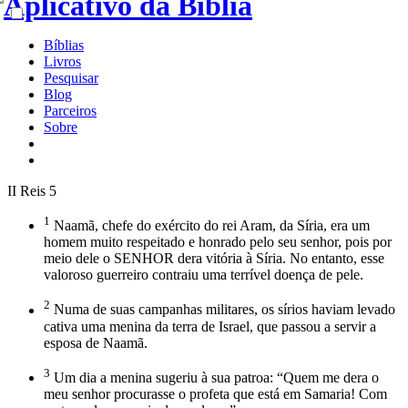
Bíblias
Livros
Pesquisar
Blog
Parceiros
Sobre
II Reis 5
1
Naamã, chefe do exército do rei Aram, da Síria, era um
homem muito respeitado e honrado pelo seu senhor, pois por
meio dele o SENHOR dera vitória à Síria. No entanto, esse
valoroso guerreiro contraiu uma terrível doença de pele.
2
Numa de suas campanhas militares, os sírios haviam levado
cativa uma menina da terra de Israel, que passou a servir a
esposa de Naamã.
3
Um dia a menina sugeriu à sua patroa: “Quem me dera o
meu senhor procurasse o profeta que está em Samaria! Com