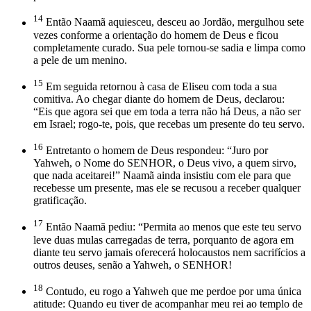
14
Então Naamã aquiesceu, desceu ao Jordão, mergulhou sete
vezes conforme a orientação do homem de Deus e ficou
completamente curado. Sua pele tornou-se sadia e limpa como
a pele de um menino.
15
Em seguida retornou à casa de Eliseu com toda a sua
comitiva. Ao chegar diante do homem de Deus, declarou:
“Eis que agora sei que em toda a terra não há Deus, a não ser
em Israel; rogo-te, pois, que recebas um presente do teu servo.
16
Entretanto o homem de Deus respondeu: “Juro por
Yahweh, o Nome do SENHOR, o Deus vivo, a quem sirvo,
que nada aceitarei!” Naamã ainda insistiu com ele para que
recebesse um presente, mas ele se recusou a receber qualquer
gratificação.
17
Então Naamã pediu: “Permita ao menos que este teu servo
leve duas mulas carregadas de terra, porquanto de agora em
diante teu servo jamais oferecerá holocaustos nem sacrifícios a
outros deuses, senão a Yahweh, o SENHOR!
18
Contudo, eu rogo a Yahweh que me perdoe por uma única
atitude: Quando eu tiver de acompanhar meu rei ao templo de