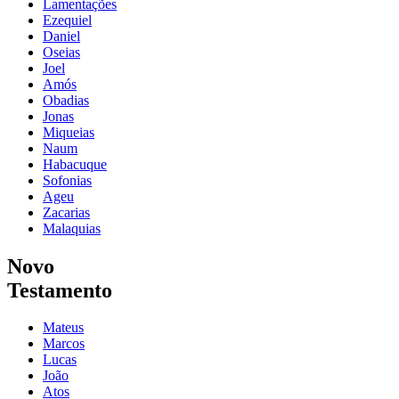
Lamentações
Ezequiel
Daniel
Oseias
Joel
Amós
Obadias
Jonas
Miqueias
Naum
Habacuque
Sofonias
Ageu
Zacarias
Malaquias
Novo
Testamento
Mateus
Marcos
Lucas
João
Atos