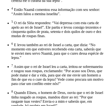
certeza ele o curaria da sua lepra”.
4
Então Naamã comentou essa informação com seu senhor:
“Assim falou a menina israelita”.
5
O rei da Síria respondeu: “Vai depressa com esta carta de
apelo ao rei de Israel”. Ele partiu e levou consigo trezentos e
cinquenta quilos de prata, setenta e dois quilos de ouro e dez
mudas de roupas finas.
6
E levou também ao rei de Israel a carta, que dizia: “No
momento em que estiveres recebendo esta carta, saberás que
te enviei meu servo Naamã, para que o cures dessa espécie de
lepra.”
7
Assim que o rei de Israel leu a carta, irritou-se sobremaneira
e rasgou suas roupas, exclamando: “Por acaso sou Deus, que
pode matar e dar a vida, para que ele me envie um homem a
fim de que eu o cure da lepra? Vede como procura um motivo
para criar um conflito entre nós!”
8
Quando Eliseu, o homem de Deus, ouviu que o rei de Israel
tinha rasgado as roupas, mandou dizer ao rei: “Por que
rasgaste tuas vestes? Envia-o a mim e saberás que, em
verdade, há profeta em Israel!”