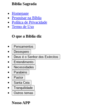
Bíblia Sagrada
Homepage
Pesquisar na Bíblia
Política de Privacidade
Termo de Uso
O que a Bíblia diz
Pensamentos
Desespero
Deus é o Senhor dos Exércitos
Entendimento
Necessidades
Parabéns
Pastor
Santa Ceia
Tranquilidade
Outros temas
Nosso APP