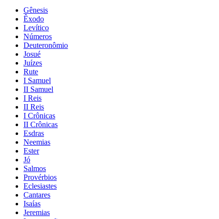
Gênesis
Êxodo
Levítico
Números
Deuteronômio
Josué
Juízes
Rute
I Samuel
II Samuel
I Reis
II Reis
I Crônicas
II Crônicas
Esdras
Neemias
Ester
Jó
Salmos
Provérbios
Eclesiastes
Cantares
Isaías
Jeremias