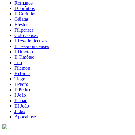
Romanos
I Coríntios
II Coríntios
Gálatas
Efésios
Filipenses
Colossenses
I Tessalonicenses
II Tessalonicenses
I Timóteo
II Timóteo
Tito
Filemon
Hebreus
Tiago
I Pedro
II Pedro
I João
II João
III João
Judas
Apocalipse