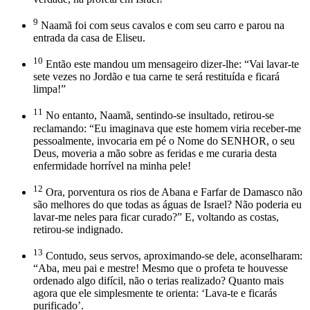
9
Naamã foi com seus cavalos e com seu carro e parou na
entrada da casa de Eliseu.
10
Então este mandou um mensageiro dizer-lhe: “Vai lavar-te
sete vezes no Jordão e tua carne te será restituída e ficará
limpa!”
11
No entanto, Naamã, sentindo-se insultado, retirou-se
reclamando: “Eu imaginava que este homem viria receber-me
pessoalmente, invocaria em pé o Nome do SENHOR, o seu
Deus, moveria a mão sobre as feridas e me curaria desta
enfermidade horrível na minha pele!
12
Ora, porventura os rios de Abana e Farfar de Damasco não
são melhores do que todas as águas de Israel? Não poderia eu
lavar-me neles para ficar curado?” E, voltando as costas,
retirou-se indignado.
13
Contudo, seus servos, aproximando-se dele, aconselharam:
“Aba, meu pai e mestre! Mesmo que o profeta te houvesse
ordenado algo difícil, não o terias realizado? Quanto mais
agora que ele simplesmente te orienta: ‘Lava-te e ficarás
purificado’.