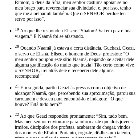
Rimom, o deus da Síria, meu senhor costuma apoiar-se no
meu braço para reverenciar sua divindade, e, por isso, tenho
que me ajoelhar ali também. Que o SENHOR perdoe teu
servo por isso”.
19
Ao que lhe respondeu Eliseu: “Shalom! Vai em paz e boa
viagem.” E Naamã foi se afastando.
20
Quando Naamã já estava a certa distância, Guehazi, Geazi,
o servo de Elishá, Eliseu, o homem de Deus, protestou: “O
meu senhor poupou este sírio Naamã, negando-se aceitar dele
alguma gratificação do muito que trazia! Tão certo como vive
o SENHOR, irei atrás dele e receberei dele alguma
recompensa!”
21
Em seguida, partiu Geazi às pressas com o objetivo de
alcançar Naamã, que, percebendo sua aproximação, parou sua
carruagem e desceu para encontrá-lo e indagou: “O que
houve? Está tudo bem?”
22
Ao que Geazi respondeu prontamente: “Sim, tudo bem.
Mas meu senhor enviou-me para informar-te que dois jovens
irmãos, discípulos dos profetas, acabaram de chegar, vindos
dos montes de Efraim. Portanto, rogo-te, dê-lhes um talento,