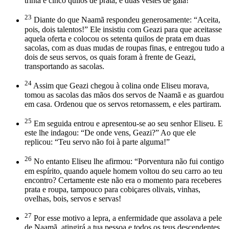
trinta e cinco quilos de prata, e duas vestes de gala!”
23
Diante do que Naamã respondeu generosamente: “Aceita,
pois, dois talentos!” Ele insistiu com Geazi para que aceitasse
aquela oferta e colocou os setenta quilos de prata em duas
sacolas, com as duas mudas de roupas finas, e entregou tudo a
dois de seus servos, os quais foram à frente de Geazi,
transportando as sacolas.
24
Assim que Geazi chegou à colina onde Eliseu morava,
tomou as sacolas das mãos dos servos de Naamã e as guardou
em casa. Ordenou que os servos retornassem, e eles partiram.
25
Em seguida entrou e apresentou-se ao seu senhor Eliseu. E
este lhe indagou: “De onde vens, Geazi?” Ao que ele
replicou: “Teu servo não foi à parte alguma!”
26
No entanto Eliseu lhe afirmou: “Porventura não fui contigo
em espírito, quando aquele homem voltou do seu carro ao teu
encontro? Certamente este não era o momento para receberes
prata e roupa, tampouco para cobiçares olivais, vinhas,
ovelhas, bois, servos e servas!
27
Por esse motivo a lepra, a enfermidade que assolava a pele
de Naamã, atingirá a tua pessoa e todos os teus descendentes