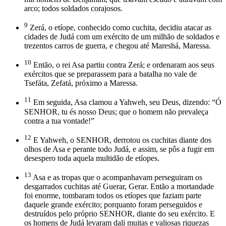
arco; todos soldados corajosos.
9
Zerá, o etíope, conhecido como cuchita, decidiu atacar as
cidades de Judá com um exército de um milhão de soldados e
trezentos carros de guerra, e chegou até Mareshá, Maressa.
10
Então, o rei Asa partiu contra Zerá; e ordenaram aos seus
exércitos que se preparassem para a batalha no vale de
Tsefáta, Zefatá, próximo a Maressa.
11
Em seguida, Asa clamou a Yahweh, seu Deus, dizendo: “Ó
SENHOR, tu és nosso Deus; que o homem não prevaleça
contra a tua vontade!”
12
E Yahweh, o SENHOR, derrotou os cuchitas diante dos
olhos de Asa e perante todo Judá, e assim, se pôs a fugir em
desespero toda aquela multidão de etíopes.
13
Asa e as tropas que o acompanhavam perseguiram os
desgarrados cuchitas até Guerar, Gerar. Então a mortandade
foi enorme, tombaram todos os etíopes que faziam parte
daquele grande exército; porquanto foram perseguidos e
destruídos pelo próprio SENHOR, diante do seu exército. E
os homens de Judá levaram dali muitas e valiosas riquezas