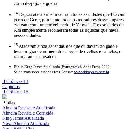
como despojo de guerra.
14
Depois atacaram e invadiram todas as cidades que ficavam
perto de Gerar, porquanto todos os moradores desses lugares
estavam com um terrível medo de Yahweh. E os soldados de
Asa simplesmente recolheram todas as riquezas que havia
nessas cidades.
15
Atacaram ainda as tendas dos que cuidavam do gado e
levaram grande número de cabeças de ovelhas e camelos, e
retornaram a Jerusalém.
Bíblia King James Atualizada (Português) © Abba Press, 2012.
Saiba mais sobre a Abba Press. Acesse:
www.abbapress.com.br
II Crônicas 13
Capítulos
II Crônicas 15
Bíblias
Almeira Revista e Atualizada
Almeira Revista e Corrigida
King James Atualizada
Nova Almeida Atualizada
Nova Bíblia Viva