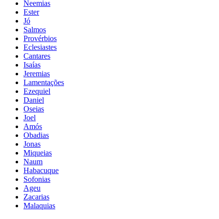
Neemias
Ester
Jó
Salmos
Provérbios
Eclesiastes
Cantares
Isaías
Jeremias
Lamentações
Ezequiel
Daniel
Oseias
Joel
Amós
Obadias
Jonas
Miqueias
Naum
Habacuque
Sofonias
Ageu
Zacarias
Malaquias