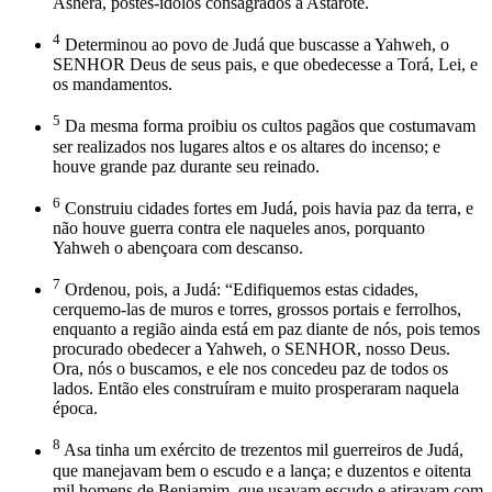
Asherá, postes-ídolos consagrados a Astarote.
4
Determinou ao povo de Judá que buscasse a Yahweh, o
SENHOR Deus de seus pais, e que obedecesse a Torá, Lei, e
os mandamentos.
5
Da mesma forma proibiu os cultos pagãos que costumavam
ser realizados nos lugares altos e os altares do incenso; e
houve grande paz durante seu reinado.
6
Construiu cidades fortes em Judá, pois havia paz da terra, e
não houve guerra contra ele naqueles anos, porquanto
Yahweh o abençoara com descanso.
7
Ordenou, pois, a Judá: “Edifiquemos estas cidades,
cerquemo-las de muros e torres, grossos portais e ferrolhos,
enquanto a região ainda está em paz diante de nós, pois temos
procurado obedecer a Yahweh, o SENHOR, nosso Deus.
Ora, nós o buscamos, e ele nos concedeu paz de todos os
lados. Então eles construíram e muito prosperaram naquela
época.
8
Asa tinha um exército de trezentos mil guerreiros de Judá,
que manejavam bem o escudo e a lança; e duzentos e oitenta
mil homens de Benjamim, que usavam escudo e atiravam com