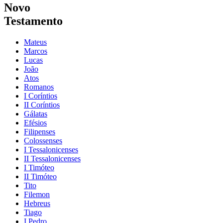
Novo
Testamento
Mateus
Marcos
Lucas
João
Atos
Romanos
I Coríntios
II Coríntios
Gálatas
Efésios
Filipenses
Colossenses
I Tessalonicenses
II Tessalonicenses
I Timóteo
II Timóteo
Tito
Filemon
Hebreus
Tiago
I Pedro