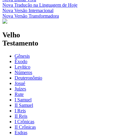
Nova Tradução na Linguagem de Hoje
Nova Versão Internacional
Nova Versão Transformadora
Velho
Testamento
Gênesis
Êxodo
Levítico
Números
Deuteronômio
Josué
Juízes
Rute
I Samuel
II Samuel
I Reis
II Reis
I Crônicas
II Crônicas
Esdras