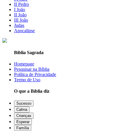
II Pedro
I João
II João
III João
Judas
Apocalipse
Bíblia Sagrada
Homepage
Pesquisar na Bíblia
Política de Privacidade
Termo de Uso
O que a Bíblia diz
Sucesso
Calma
Crianças
Esperar
Família