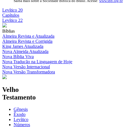
Saiba mais sobre a Sociedade Bíblica do Brasil. Acesse:
www.sbb.org.br
Levítico 20
Capítulos
Levítico 22
Bíblias
Almeira Revista e Atualizada
Almeira Revista e Corrigida
King James Atualizada
Nova Almeida Atualizada
Nova Bíblia Viva
Nova Tradução na Linguagem de Hoje
Nova Versão Internacional
Nova Versão Transformadora
Velho
Testamento
Gênesis
Êxodo
Levítico
Números