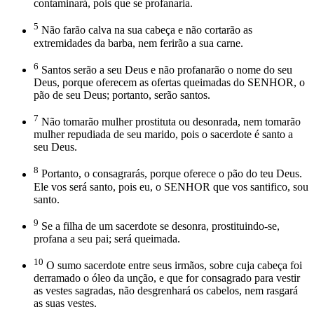
contaminará, pois que se profanaria.
5
Não farão calva na sua cabeça e não cortarão as
extremidades da barba, nem ferirão a sua carne.
6
Santos serão a seu Deus e não profanarão o nome do seu
Deus, porque oferecem as ofertas queimadas do SENHOR, o
pão de seu Deus; portanto, serão santos.
7
Não tomarão mulher prostituta ou desonrada, nem tomarão
mulher repudiada de seu marido, pois o sacerdote é santo a
seu Deus.
8
Portanto, o consagrarás, porque oferece o pão do teu Deus.
Ele vos será santo, pois eu, o SENHOR que vos santifico, sou
santo.
9
Se a filha de um sacerdote se desonra, prostituindo-se,
profana a seu pai; será queimada.
10
O sumo sacerdote entre seus irmãos, sobre cuja cabeça foi
derramado o óleo da unção, e que for consagrado para vestir
as vestes sagradas, não desgrenhará os cabelos, nem rasgará
as suas vestes.