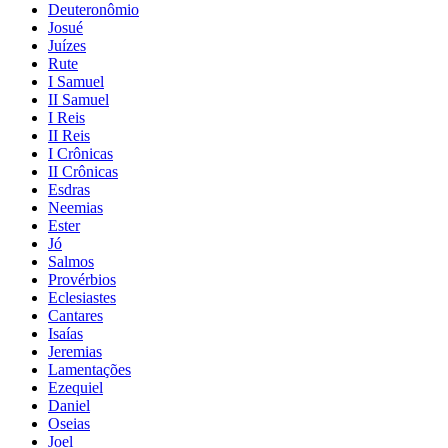
Deuteronômio
Josué
Juízes
Rute
I Samuel
II Samuel
I Reis
II Reis
I Crônicas
II Crônicas
Esdras
Neemias
Ester
Jó
Salmos
Provérbios
Eclesiastes
Cantares
Isaías
Jeremias
Lamentações
Ezequiel
Daniel
Oseias
Joel