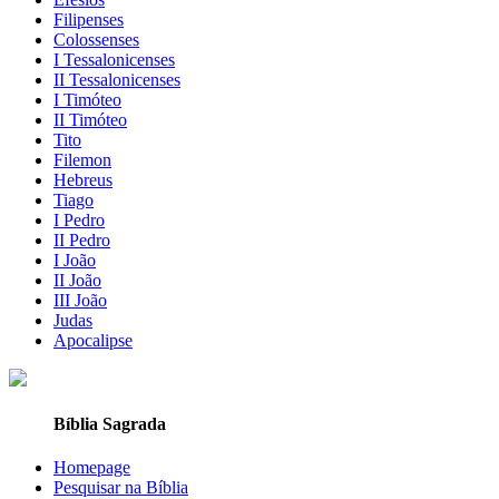
Filipenses
Colossenses
I Tessalonicenses
II Tessalonicenses
I Timóteo
II Timóteo
Tito
Filemon
Hebreus
Tiago
I Pedro
II Pedro
I João
II João
III João
Judas
Apocalipse
Bíblia Sagrada
Homepage
Pesquisar na Bíblia