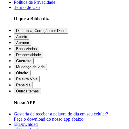
Política de Privacidade
Termo de Uso
O que a Bíblia diz
Disciplina, Correção por Deus
Aborto
Abraçar
Boas vindas
Desonestidade
Guerreiro
Mudança de vida
Obreiro
Palavra Viva
Rebeldia
Outros temas
Nosso APP
Gostaria de receber a palavra do dia em seu celular?
Faça o download do nosso app abaixo