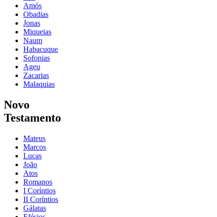
Amós
Obadias
Jonas
Miqueias
Naum
Habacuque
Sofonias
Ageu
Zacarias
Malaquias
Novo
Testamento
Mateus
Marcos
Lucas
João
Atos
Romanos
I Coríntios
II Coríntios
Gálatas
Efésios